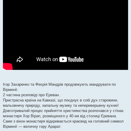
Ігор Захаренко та Феєрія Мандрів продовжують мандрувати по
Вірменії.
2 частина розповіді про Єреван.
Пристрасна країна на Кавказі, що поєднує в собі дух старовини,
мальовничу природу, запальну музику та неперевершену кухню!
Довготривалий процес прийняття християнства розпочався у стінах
монастиря Хор Вірап, розміщеного у 40 км від столиці Єревана.
Саме з вікон монастиря відкривається краєвид на головний символ
Вірменії — величну гору Арарат.