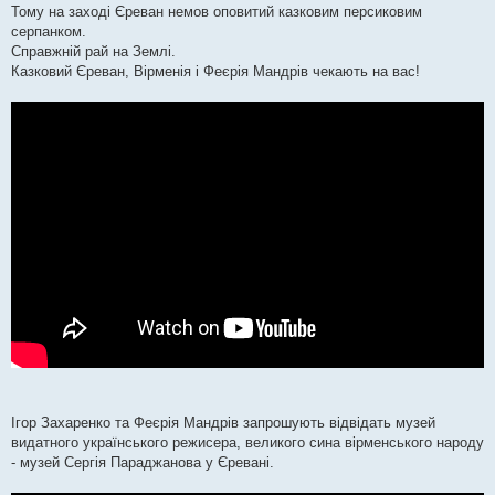
Тому на заході Єреван немов оповитий казковим персиковим
серпанком.
Справжній рай на Землі.
Казковий Єреван, Вірменія і Феєрія Мандрів чекають на вас!
Ігор Захаренко та Феєрія Мандрів запрошують відвідать музей
видатного українського режисера, великого сина вірменського народу
- музей Сергія Параджанова у Єревані.