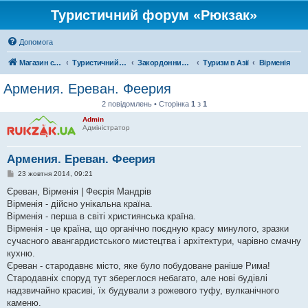
Туристичний форум «Рюкзак»
Допомога
Магазин спорядження
Туристичний форум «Рюкзак»
Закордонний туризм
Туризм в Азії
Вірменія
Армения. Ереван. Феерия
2 повідомлень • Сторінка
1
з
1
Admin
Адміністратор
Армения. Ереван. Феерия
П
23 жовтня 2014, 09:21
о
в
Єреван, Вірменія | Феєрія Мандрів
і
Вірменія - дійсно унікальна країна.
д
о
Вірменія - перша в світі християнська країна.
м
Вірменія - це країна, що органічно поєдную красу минулого, зразки
л
е
сучасного авангардистського мистецтва і архітектури, чарівно смачну
н
кухню.
н
я
Єреван - стародавнє місто, яке було побудоване раніше Рима!
Стародавніх споруд тут збереглося небагато, але нові будівлі
надзвичайно красиві, їх будували з рожевого туфу, вулканічного
каменю.