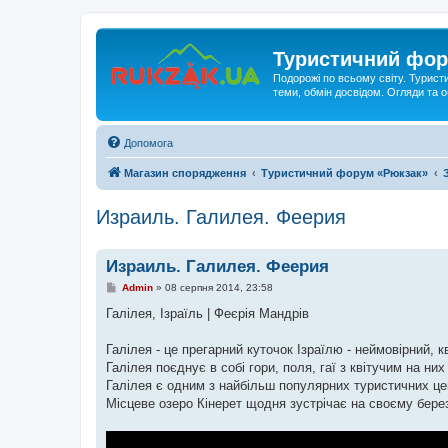
Туристичний фор
Подорожі по всьому світу. Турист
теми, обмін досвідом. Огляди та
Допомога
Магазин спорядження
Туристичний форум «Рюкзак»
Израиль. Галилея. Феерия
Израиль. Галилея. Феерия
П
Admin
»
08 серпня 2014, 23:58
о
в
Галілея, Ізраїль | Феєрія Мандрів
і
д
о
Галілея - це прегарний куточок Ізраїлю - неймовірний, к
м
Галілея поєднує в собі гори, поля, гаї з квітучим на ни
л
е
Галілея є одним з найбільш популярних туристичних цен
н
Місцеве озеро Кінерет щодня зустрічає на своєму березі
н
я