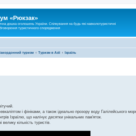
ум «Рюкзак»
ична дошка оголошень України. Спілкування на будь-які навколотуристичні
 обговорення туристичного спорядження
Закордонний туризм
Туризм в Азії
Ізраїль
вітучий.
х евкаліптом і фініками, а також ідеально прозору воду Галілейського мор
трів Ізраїлю, що налічує десятки унікальних пам'яток.
 велику кількість туристів.