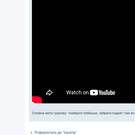
Головна мета туризму: «набрати побільше, забрати подалі і там все
Повернутись до “Ізраїль”