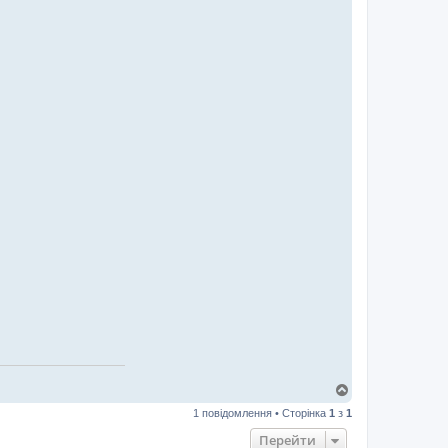
Д
о
1 повідомлення • Сторінка
1
з
1
г
о
Перейти
р