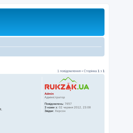
1 повідомлення • Сторінка
1
з
1
Admin
Адміністратор
Повідомлень:
7657
З нами з:
02 червня 2012, 23:08
я.
Звідки:
Херсон