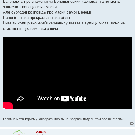
о
Всі знають про знаменитий Венеціанський карнавал та не менш
м
знамениті венеціанські маски.
л
е
Але сьогодні розповідь про маски самої Венеції.
н
Венеція - така прекрасна і така різна.
н
я
І навіть коли різнобарв'я карнавулу щезає з вулиць міста, воно не
стає менш цікавим і яскравим.
Головна мета туризму: «набрати побільше, забрати подалі і там все це з'їсти»!
Admin