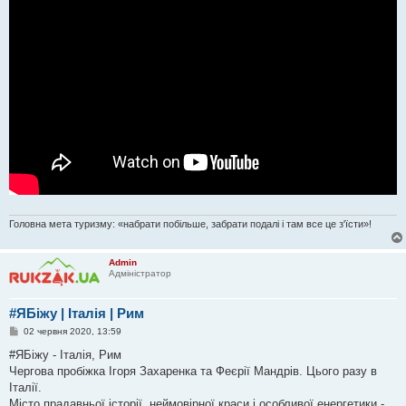
Головна мета туризму: «набрати побільше, забрати подалі і там все це з'їсти»!
Admin
Адміністратор
#ЯБіжу | Італія | Рим
П
02 червня 2020, 13:59
о
в
#ЯБіжу - Італія, Рим
і
Чергова пробіжка Ігоря Захаренка та Феєрії Мандрів. Цього разу в
д
о
Італії.
м
Місто прадавньої історії, неймовірної краси і особливої енергетики -