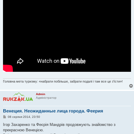
е
н
н
я
Головна мета туризму: «набрати побільше, забрати подалі і там все це з'їсти»!
Admin
Адміністратор
Венеция. Неожиданные лица города. Феерия
П
08 серпня 2014, 23:50
о
в
Ігор Захаренко та Феєрія Мандрів продовжують знайомство з
і
прекрасною Венецією.
д