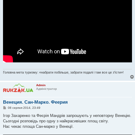
Головна мета туризму: «набрати побільше, забрати подалі і там все це з'їсти»!
Admin
Адміністратор
Венеция. Сан-Марко. Феерия
П
08 серпня 2014, 23:49
о
в
Ігор Захаренко та Феєрія Мандрів запрошують у неповторну Венецію.
і
Сьогодні розповідь про одну з найкрасивіших площ світу.
д
о
Нас чекає площа Сан-марко у Венеції.
м
л