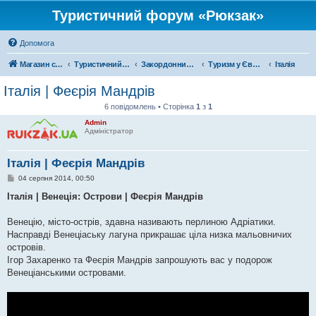
Туристичний форум «Рюкзак»
Допомога
Магазин спорядження
Туристичний форум «Рюкзак»
Закордонний туризм
Туризм у Європі
Італія
Італія | Феєрія Мандрів
6 повідомлень • Сторінка
1
з
1
Admin
Адміністратор
Італія | Феєрія Мандрів
П
04 серпня 2014, 00:50
о
в
Італія | Венеція: Острови | Феєрія Мандрів
і
д
о
Венецію, місто-острів, здавна називають перлиною Адріатики.
м
Насправді Венеціаську лагуна прикрашає ціла низка мальовничих
л
е
островів.
н
Ігор Захаренко та Феєрія Мандрів запрошують вас у подорож
н
я
Венеціанськими островами.