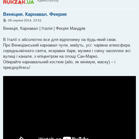
Адміністратор
Венеция. Карнавал. Феерия
П
08 серпня 2014, 23:51
о
в
Венеція, Карнавал | Італія | Феєрія Мандрів
і
д
о
В Італії є абсолютно все для відпочинку на будь-який смак.
м
Про Венеціанський карнавал чули, мабуть, усі: чарівна атмосфера
л
е
середньовічного свята, яскравих барв, музики і сміху захоплює всі
н
вулиці і канали, з епіцентром на площі Сан-Марко.
н
я
Обирайте карнавальний костюм (або, як мінімум, маску) – і
приєднуйтесь!