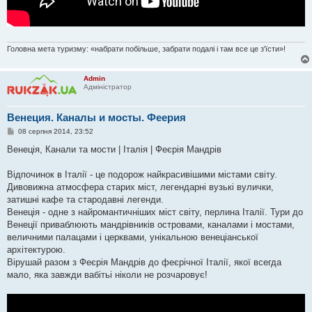
Головна мета туризму: «набрати побільше, забрати подалі і там все це з'їсти»!
Admin
Адміністратор
Венеция. Каналы и мосты. Феерия
П
08 серпня 2014, 23:52
о
в
Венеція, Канали та мости | Італія | Феєрія Мандрів
і
д
о
Відпочинок в Італії - це подорож найкрасивішими містами світу.
м
Дивовижна атмосфера старих міст, легендарні вузькі вулички,
л
е
затишні кафе та стародавні легенди.
н
Венеція - одне з найромантичніших міст світу, перлина Італії. Тури до
н
я
Венеції приваблюють мандрівників островами, каналами і мостами,
величними палацами і церквами, унікальною венеціанської
архітектурою.
Вірушай разом з Феєрія Мандрів до феєрічної Італії, якої всегда
мало, яка завжди вабітьі ніколи не розчаровує!