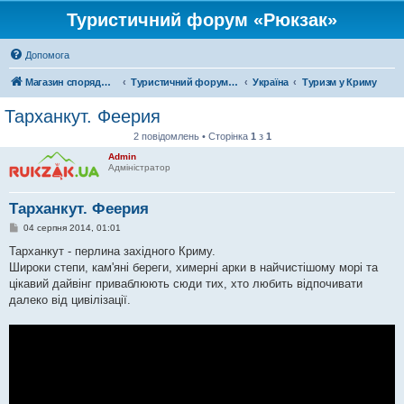
Туристичний форум «Рюкзак»
Допомога
Магазин спорядження
Туристичний форум «Рюкзак»
Україна
Туризм у Криму
Тарханкут. Феерия
2 повідомлень • Сторінка
1
з
1
Admin
Адміністратор
Тарханкут. Феерия
П
04 серпня 2014, 01:01
о
в
Тарханкут - перлина західного Криму.
і
Широки степи, кам'яні береги, химерні арки в найчистішому морі та
д
о
цікавий дайвінг приваблюють сюди тих, хто любить відпочивати
м
далеко від цивілізації.
л
е
н
н
я