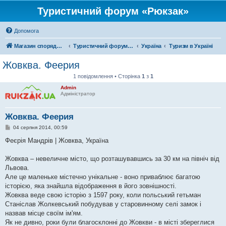
Туристичний форум «Рюкзак»
Допомога
Магазин спорядження
Туристичний форум «Рюкзак»
Україна
Туризм в Україні
Жовква. Феерия
1 повідомлення • Сторінка
1
з
1
Admin
Адміністратор
Жовква. Феерия
П
04 серпня 2014, 00:59
о
в
Феєрія Мандрів | Жовква, Україна
і
д
о
Жовква – невеличне місто, що розташувавшись за 30 км на північ від
м
Львова.
л
е
Але це маленьке містечно унікальне - воно приваблює багатою
н
історією, яка знайшла відображення в його зовнішності.
н
я
Жовква веде свою історію з 1597 року, коли польський гетьман
Станіслав Жолкевський побудував у старовинному селі замок і
назвав місце своїм ім'ям.
Як не дивно, роки були благосклонні до Жовкви - в місті збереглися