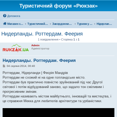
Туристичний форум «Рюкзак»
Допомога
Магазин спорядження
Туристичний форум «Рюкзак»
Закордонний туризм
Туризм у Європі
Нідерланди
Нидерланды. Роттердам. Феерия
1 повідомлення • Сторінка
1
з
1
Admin
Адміністратор
Нидерланды. Роттердам. Феерия
П
04 серпня 2014, 00:40
о
в
Роттердам, Нідерланди | Феєрія Мандрів
і
Роттердам не схожий ні на одне голландське місто.
д
о
Роттердам був практично повністю зруйнований під час Другої
м
світової і потім відбудований заново, що задало тон сміливим і
л
е
прогресивним змінам.
н
Роттердам називають містом майбутнього, інновацій та мистецтва, і
н
я
це справжня Мекка для любителів архітектури та урбаністики.