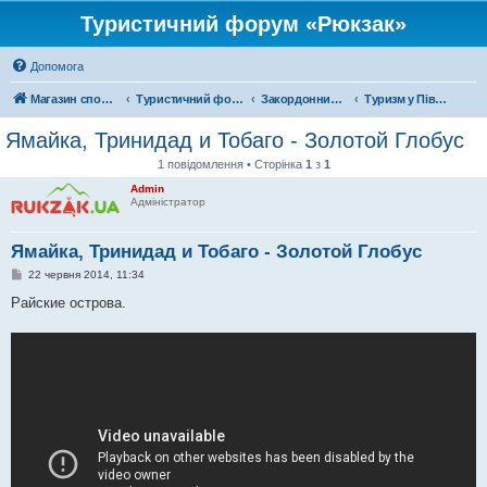
Туристичний форум «Рюкзак»
Допомога
Магазин спорядження
Туристичний форум «Рюкзак»
Закордонний туризм
Туризм у Північній Америці
Ямайка, Тринидад и Тобаго - Золотой Глобус
1 повідомлення • Сторінка
1
з
1
Admin
Адміністратор
Ямайка, Тринидад и Тобаго - Золотой Глобус
П
22 червня 2014, 11:34
о
в
Райские острова.
і
д
о
м
л
е
н
н
я