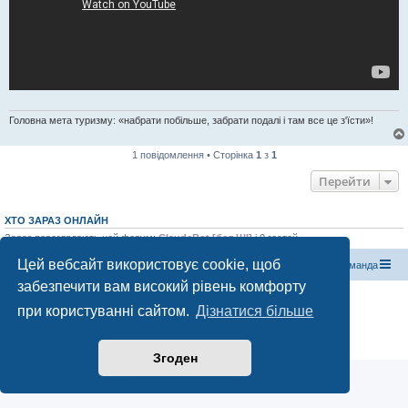
Головна мета туризму: «набрати побільше, забрати подалі і там все це з'їсти»!
1 повідомлення • Сторінка
1
з
1
Перейти
ХТО ЗАРАЗ ОНЛАЙН
Зараз переглядають цей форум:
ClaudeBot [бот ШІ]
і 0 гостей
Цей вебсайт використовує cookie, щоб
Магазин спорядження
Туристичний форум «Рюкзак»
Команда
забезпечити вам високий рівень комфорту
Працює на phpBB® Forum Software © phpBB Limited
при користуванні сайтом.
Дізнатися більше
Конфіденційність
|
Умови
Згоден