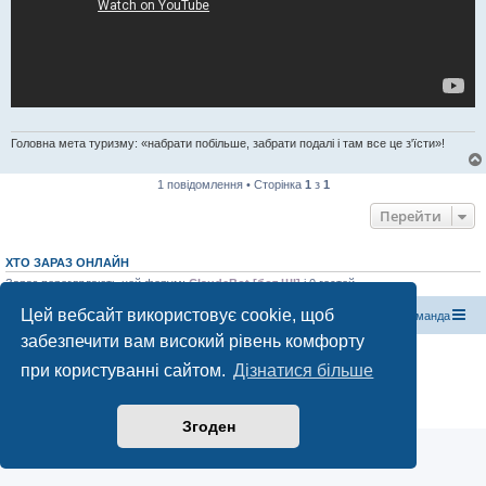
Головна мета туризму: «набрати побільше, забрати подалі і там все це з'їсти»!
1 повідомлення • Сторінка
1
з
1
Перейти
ХТО ЗАРАЗ ОНЛАЙН
Зараз переглядають цей форум:
ClaudeBot [бот ШІ]
і 0 гостей
Цей вебсайт використовує cookie, щоб
Магазин спорядження
Туристичний форум «Рюкзак»
Команда
забезпечити вам високий рівень комфорту
Працює на phpBB® Forum Software © phpBB Limited
при користуванні сайтом.
Дізнатися більше
Конфіденційність
|
Умови
Згоден