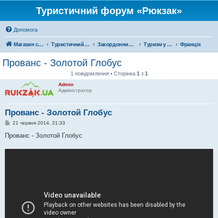
Туристичний форум «Рюкзак»
Допомога
Магазин спорядження
Туристичний форум «Рюкзак»
Закордонний туризм
Туризм у Європі
Франція
Прованс - Золотой Глобус
1 повідомлення • Сторінка
1
з
1
Admin
Адміністратор
Прованс - Золотой Глобус
П
21 червня 2014, 21:33
о
в
Прованс - Золотой Глобус
і
д
о
м
л
е
н
н
я