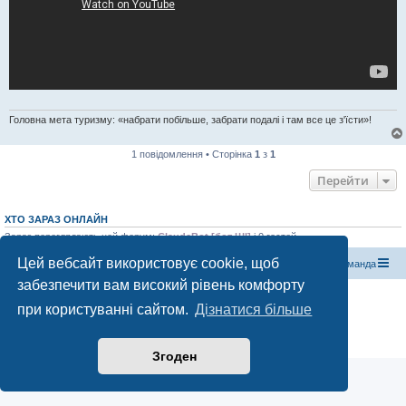
Головна мета туризму: «набрати побільше, забрати подалі і там все це з'їсти»!
1 повідомлення • Сторінка
1
з
1
Перейти
ХТО ЗАРАЗ ОНЛАЙН
Зараз переглядають цей форум:
ClaudeBot [бот ШІ]
і 0 гостей
Цей вебсайт використовує cookie, щоб
Магазин спорядження
Туристичний форум «Рюкзак»
Команда
забезпечити вам високий рівень комфорту
Працює на phpBB® Forum Software © phpBB Limited
при користуванні сайтом.
Дізнатися більше
Конфіденційність
|
Умови
Згоден