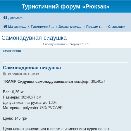
Туристичний форум «Рюкзак»
Допомога
Магазин спорядження
Туристичний форум «Рюкзак»
Дошки туристичних оголошень
Продам туристичне спорядження
Спальники
Самонадувная сидушка
1 повідомлення • Сторінка
1
з
1
iloveextreme
Самонадувная сидушка
П
16 червня 2014, 19:15
о
в
TRAMP Сидушка самонадувающаяся
комфорт 30х40х7
і
д
о
Вес: 0,36 кг
м
Размеры: 30х40х7 см
л
е
Допустимая нагрузка: до 130кг
н
Материал: polyester 75D/PVC/WR
н
я
Цена: 145 грн
Цена может измениться в связи с изменением курса валют.