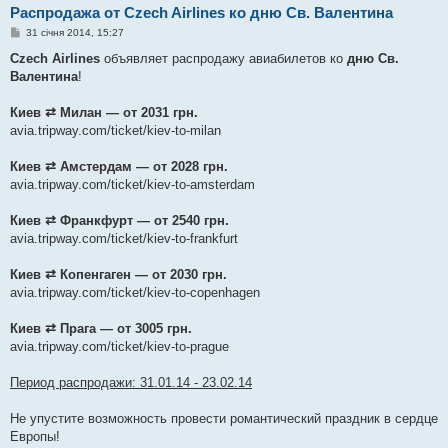
Распродажа от Czech Airlines ко дню Св. Валентина
П
31 січня 2014, 15:27
о
в
Czech Airlines
объявляет распродажу авиабилетов ко
дню Св.
і
Валентина
!
д
о
м
Киев ⇄ Милан — от 2031 грн.
л
е
avia.tripway.com/ticket/kiev-to-milan
н
н
я
Киев ⇄ Амстердам — от 2028 грн.
avia.tripway.com/ticket/kiev-to-amsterdam
Киев ⇄ Франкфурт — от 2540 грн.
avia.tripway.com/ticket/kiev-to-frankfurt
Киев ⇄ Копенгаген — от 2030 грн.
avia.tripway.com/ticket/kiev-to-copenhagen
Киев ⇄ Прага — от 3005 грн.
avia.tripway.com/ticket/kiev-to-prague
Период распродажи: 31.01.14 - 23.02.14
Не упустите возможность провести романтический праздник в сердце
Европы!