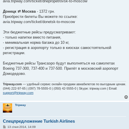
avia.tripway.com/ticket/dnepropetrovsk-to-moscow
Донецк ⇄ Москва
- 1372 грн.
Приобрести билеты Вы можете по ссылке:
avia.tripway.com/ticket/donetsk-to-moscow
Эти бюджетные рейсы предусматривают:
- только напитки вместо питания,
- минимальная норма багажа до 10 кг,
- регистрация в аэропорту только в киосках самостоятельной
регистрации.
Бюджетные рейсы Трансаэро будут выполняться на самолетах
Boeing 737-300, 737-400 и 737-500. Прилёт в московский аэропорт
Домодедово.
Tripway.com
— удобный сервис онлайн-продажи авиабилетов по выгодным ценам.
(044) 222-97-65 | (097) 78-5555-0 | (050) 42-5555-0 | Skype: tripway.com | Email:
support@tripway.com
Tripway
Спецпредложение Turkish Airlines
П
13 січня 2014, 14:09