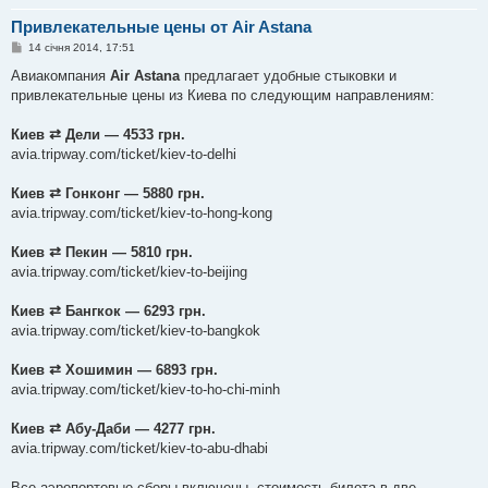
Привлекательные цены от Air Astana
П
14 січня 2014, 17:51
о
в
Авиакомпания
Air Astana
предлагает удобные стыковки и
і
привлекательные цены из Киева по следующим направлениям:
д
о
м
Киев ⇄ Дели — 4533 грн.
л
е
avia.tripway.com/ticket/kiev-to-delhi
н
н
я
Киев ⇄ Гонконг — 5880 грн.
avia.tripway.com/ticket/kiev-to-hong-kong
Киев ⇄ Пекин — 5810 грн.
avia.tripway.com/ticket/kiev-to-beijing
Киев ⇄ Бангкок — 6293 грн.
avia.tripway.com/ticket/kiev-to-bangkok
Киев ⇄ Хошимин — 6893 грн.
avia.tripway.com/ticket/kiev-to-ho-chi-minh
Киев ⇄ Абу-Даби — 4277 грн.
avia.tripway.com/ticket/kiev-to-abu-dhabi
Все аэропортовые сборы включены, стоимость билета в две