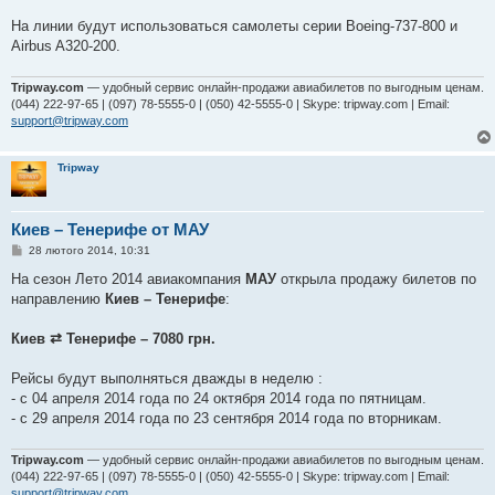
На линии будут использоваться самолеты серии Boeing-737-800 и
Airbus A320-200.
Tripway.com
— удобный сервис онлайн-продажи авиабилетов по выгодным ценам.
(044) 222-97-65 | (097) 78-5555-0 | (050) 42-5555-0 | Skype: tripway.com | Email:
support@tripway.com
Tripway
Киев – Тенерифе от МАУ
П
28 лютого 2014, 10:31
о
в
На сезон Лето 2014 авиакомпания
МАУ
открыла продажу билетов по
і
направлению
Киев – Тенерифе
:
д
о
м
Киев ⇄ Тенерифе – 7080 грн.
л
е
н
Рейсы будут выполняться дважды в неделю :
н
я
- с 04 апреля 2014 года по 24 октября 2014 года по пятницам.
- с 29 апреля 2014 года по 23 сентября 2014 года по вторникам.
Tripway.com
— удобный сервис онлайн-продажи авиабилетов по выгодным ценам.
(044) 222-97-65 | (097) 78-5555-0 | (050) 42-5555-0 | Skype: tripway.com | Email:
support@tripway.com