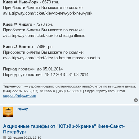
Киев ⇄ Нью-Йорк
- 6670 грн.
л
е
Приобрести билеты Вы можете по ссылке:
н
avia.tripway.com/ticket/kiev-to-new-york-new-york
н
я
Киев ⇄ Чикаго
- 7278 грн.
Приобрести билеты Вы можете по ссылке:
avia.tripway.com/ticket/kiev-to-chicago-illinois
Киев ⇄ Бостон
- 7486 грн.
Приобрести билеты Вы можете по ссылке:
avia.tripway.com/ticket/kiev-to-boston-massachusetts
Период продажи: до 05.01.2014
Период путешествия: 18.12.2013 - 31.03.2014
Tripway.com
— удобный сервис онлайн-продажи авиабилетов по выгодным ценам.
(044) 222-97-65 | (097) 78-5555-0 | (050) 42-5555-0 | Skype: tripway.com | Email:
support@tripway.com
Tripway
Акционные тарифы от "ЮТэйр-Украина" Киев-Санкт-
Петербург
П
23 грудня 2013, 17:39