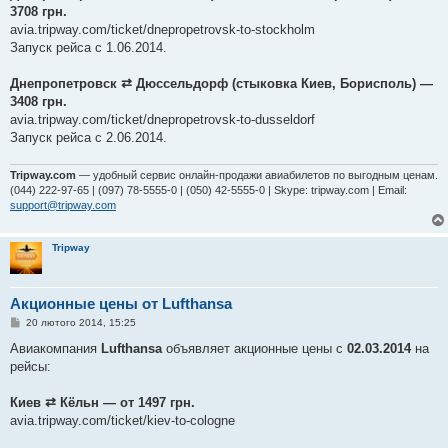
е
3708 грн.
н
avia.tripway.com/ticket/dnepropetrovsk-to-stockholm
н
я
Запуск рейса с 1.06.2014.
Днепропетровск ⇄ Дюссельдорф (стыковка Киев, Борисполь) —
3408 грн.
avia.tripway.com/ticket/dnepropetrovsk-to-dusseldorf
Запуск рейса с 2.06.2014.
Tripway.com
— удобный сервис онлайн-продажи авиабилетов по выгодным ценам.
(044) 222-97-65 | (097) 78-5555-0 | (050) 42-5555-0 | Skype: tripway.com | Email:
support@tripway.com
Tripway
Акционные цены от Lufthansa
П
20 лютого 2014, 15:25
о
в
Авиакомпания
Lufthansa
объявляет акционные цены с
02.03.2014
на
і
рейсы:
д
о
м
Киев ⇄ Кёльн — от 1497 грн.
л
е
avia.tripway.com/ticket/kiev-to-cologne
н
н