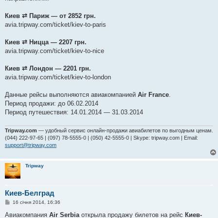
о
м
Киев ⇄ Париж — от 2852 грн.
л
е
avia.tripway.com/ticket/kiev-to-paris
н
н
я
Киев ⇄ Ницца — 2207 грн.
avia.tripway.com/ticket/kiev-to-nice
Киев ⇄ Лондон — 2201 грн.
avia.tripway.com/ticket/kiev-to-london
Данные рейсы выполняются авиакомпанией
Air France
.
Период продажи: до 06.02.2014
Период путешествия: 14.01.2014 — 31.03.2014
Tripway.com
— удобный сервис онлайн-продажи авиабилетов по выгодным ценам.
(044) 222-97-65 | (097) 78-5555-0 | (050) 42-5555-0 | Skype: tripway.com | Email:
support@tripway.com
Tripway
Киев-Белград
П
16 січня 2014, 16:36
о
в
Авиакомпания
Air Serbia
открыла продажу билетов на рейс
Киев-