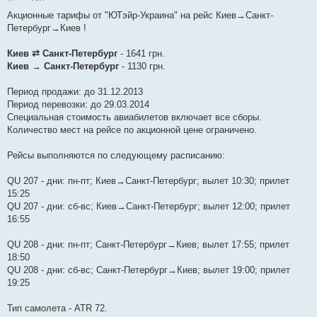
о
в
Акционные тарифы от "ЮТэйр-Украина" на рейс Киев→Санкт-
і
Петербург→Киев !
д
о
м
Киев ⇄ Санкт-Петербург
- 1641 грн.
л
е
Киев → Санкт-Петербург
- 1130 грн.
н
н
я
Период продажи: до 31.12.2013
Период перевозки: до 29.03.2014
Специальная стоимость авиабилетов включает все сборы.
Количество мест на рейсе по акционной цене ограничено.
Рейсы выполняются по следующему расписанию:
QU 207 - дни: пн-пт; Киев→Санкт-Петербург; вылет 10:30; прилет
15:25
QU 207 - дни: сб-вс; Киев→Санкт-Петербург; вылет 12:00; прилет
16:55
QU 208 - дни: пн-пт; Санкт-Петербург→Киев; вылет 17:55; прилет
18:50
QU 208 - дни: сб-вс; Санкт-Петербург→Киев; вылет 19:00; прилет
19:25
Тип самолета - ATR 72.