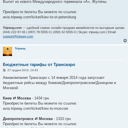
Вылет из нового Международного терминала «A», Жуляны.
Приобрести билеты Вы можете по ссылке:
avia.tripway.com/ticket/kiev-to-st-petersburg
Tripway.com
— удобный сервис онлайн-продажи авиабилетов по выгодным ценам.
(044) 222-97-65 | (097) 78-5555-0 | (050) 42-5555-0 | Skype: tripway.com | Email:
support@tripway.com
Tripway
Бюджетные тарифы от Трансаэро
П
27 грудня 2013, 14:43
о
в
Авиакомпания Трансаэро с 14 января 2014 года запускает
і
бюджетные рейсы между Киевом/Днепропетровском/Донецком и
д
о
Москвой:
м
л
е
Киев ⇄ Москва
- 1434 грн.
н
Приобрести билеты Вы можете по ссылке:
н
я
avia.tripway.com/ticket/kiev-to-moscow
Днепропетровск ⇄ Москва
- 1310 грн.
Приобрести билеты Вы можете по ссылке: