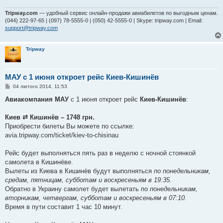
Tripway.com
— удобный сервис онлайн-продажи авиабилетов по выгодным ценам.
(044) 222-97-65 | (097) 78-5555-0 | (050) 42-5555-0 | Skype: tripway.com | Email:
support@tripway.com
Tripway
МАУ с 1 июня откроет рейс Киев-Кишинёв
П
04 лютого 2014, 11:53
о
в
Авиакомпания МАУ
с 1 июня откроет рейс
Киев-Кишинёв
:
і
д
о
Киев ⇄ Кишинёв – 1748 грн.
м
Приобрести билеты Вы можете по ссылке:
л
е
avia.tripway.com/ticket/kiev-to-chisinau
н
н
я
Рейс будет выполняться пять раз в неделю с ночной стоянкой
самолета в Кишинёве.
Вылеты из Киева в Кишинёв будут выполняться
по понедельникам,
средам, пятницам, субботам и воскресеньям в 19:35.
Обратно в Украину самолет будет вылетать по
понедельникам,
вторникам, четвергам, субботам и воскресеньям в 07:10.
Время в пути составит 1 час 10 минут.