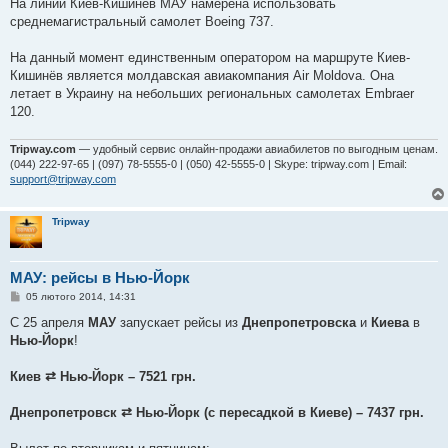
На линии Киев-Кишинёв МАУ намерена использовать
среднемагистральный самолет Boeing 737.
На данный момент единственным оператором на маршруте Киев-
Кишинёв является молдавская авиакомпания Air Moldova. Она
летает в Украину на небольших региональных самолетах Embraer
120.
Tripway.com
— удобный сервис онлайн-продажи авиабилетов по выгодным ценам.
(044) 222-97-65 | (097) 78-5555-0 | (050) 42-5555-0 | Skype: tripway.com | Email:
support@tripway.com
Tripway
МАУ: рейсы в Нью-Йорк
П
05 лютого 2014, 14:31
о
в
С 25 апреля
МАУ
запускает рейсы из
Днепропетровска
и
Киева
в
і
Нью-Йорк
!
д
о
м
Киев ⇄ Нью-Йорк – 7521 грн.
л
е
н
Днепропетровск ⇄ Нью-Йорк (с пересадкой в Киеве) – 7437 грн.
н
я