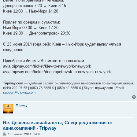
Вылет по вторникам и пятницам:
Днепропетровск 7:20 → Киев 8:15
Киев 11:00 → Нью-Йорк 14:20
Прилёт по средам и субботам:
Нью-Йорк 00:30 → Киев 17:20
Киев 19:30 → Днепропетровск 20:30
С 23 июня 2014 года рейс Киев – Нью-Йорк будет выполняться
ежедневно.
Приобрести билеты Вы можете по ссылкам:
avia.tripway.com/ticket/kiev-to-new-york-new-york
avia.tripway.com/ticket/dnepropetrovsk-to-new-york-new-york
Tripway.com
— удобный сервис онлайн-продажи авиабилетов по выгодным ценам.
(044) 222-97-65 | (097) 78-5555-0 | (050) 42-5555-0 | Skype: tripway.com | Email:
support@tripway.com
Tripway
Re: Дешевые авиабилеты; Спецпредложения от
авиакомпаний - Tripway
П
10 лютого 2014, 14:03