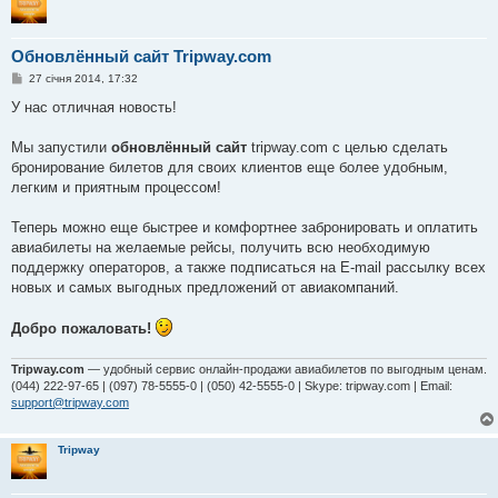
Обновлённый сайт Tripway.com
П
27 січня 2014, 17:32
о
в
У нас отличная новость!
і
д
о
Мы запустили
обновлённый сайт
tripway.com с целью сделать
м
бронирование билетов для своих клиентов еще более удобным,
л
е
легким и приятным процессом!
н
н
я
Теперь можно еще быстрее и комфортнее забронировать и оплатить
авиабилеты на желаемые рейсы, получить всю необходимую
поддержку операторов, а также подписаться на Е-mail рассылку всех
новых и самых выгодных предложений от авиакомпаний.
Добро пожаловать!
Tripway.com
— удобный сервис онлайн-продажи авиабилетов по выгодным ценам.
(044) 222-97-65 | (097) 78-5555-0 | (050) 42-5555-0 | Skype: tripway.com | Email:
support@tripway.com
Tripway