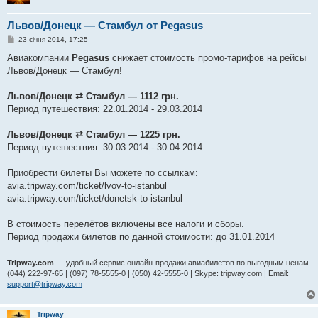
Львов/Донецк — Стамбул от Pegasus
П
23 січня 2014, 17:25
о
в
Авиакомпании
Pegasus
снижает стоимость промо-тарифов на рейсы
і
Львов/Донецк — Стамбул!
д
о
м
Львов/Донецк ⇄ Стамбул — 1112 грн.
л
е
Период путешествия: 22.01.2014 - 29.03.2014
н
н
я
Львов/Донецк ⇄ Стамбул — 1225 грн.
Период путешествия: 30.03.2014 - 30.04.2014
Приобрести билеты Вы можете по ссылкам:
avia.tripway.com/ticket/lvov-to-istanbul
avia.tripway.com/ticket/donetsk-to-istanbul
В стоимость перелётов включены все налоги и сборы.
Период продажи билетов по данной стоимости: до 31.01.2014
Tripway.com
— удобный сервис онлайн-продажи авиабилетов по выгодным ценам.
(044) 222-97-65 | (097) 78-5555-0 | (050) 42-5555-0 | Skype: tripway.com | Email:
support@tripway.com
Tripway