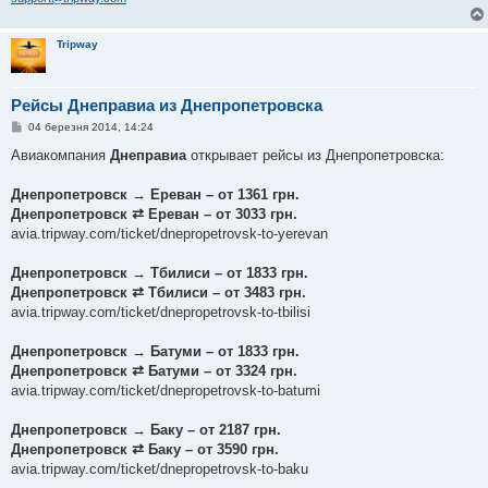
Tripway
Рейcы Днеправиа из Днепропетровска
П
04 березня 2014, 14:24
о
в
Авиакомпания
Днеправиа
открывает рейсы из Днепропетровска:
і
д
о
Днепропетровск → Ереван – от 1361 грн.
м
Днепропетровск ⇄ Ереван – от 3033 грн.
л
е
avia.tripway.com/ticket/dnepropetrovsk-to-yerevan
н
н
я
Днепропетровск → Тбилиси – от 1833 грн.
Днепропетровск ⇄ Тбилиси – от 3483 грн.
avia.tripway.com/ticket/dnepropetrovsk-to-tbilisi
Днепропетровск → Батуми – от 1833 грн.
Днепропетровск ⇄ Батуми – от 3324 грн.
avia.tripway.com/ticket/dnepropetrovsk-to-batumi
Днепропетровск → Баку – от 2187 грн.
Днепропетровск ⇄ Баку – от 3590 грн.
avia.tripway.com/ticket/dnepropetrovsk-to-baku