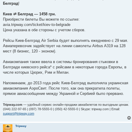
і
Белград
!
д
о
м
Киев ⇄ Белград — 1458 грн.
л
е
Приобрести билеты Вы можете по ссылке:
н
avia.tripway.com/ticket/kiev-to-belgrade
н
я
Цена указана в обе стороны с учетом сборов.
Рейсы Киев-Белград Air Serbia будет выполнять ежедневно с 29 мая.
Авиаперевозчик задействует на линии самолеты Airbus A319 на 128
мест (8 бизнес, 120 - эконом).
Авиакомпания также ввела в системы бронирования стыковки в
Белграде киевского рейса* с рейсами в некоторые города Европы, в
числе которых Цюрих, Рим и Милан.
Напоминаем, до 2013 года рейс Киев-Белград выполняла украинская
авиакомпания АэроСвит. После того, как она прекратила полеты,
прямое авиасообщение между Украиной и Сербией было прервано.
Tripway.com
— удобный сервис онлайн-продажи авиабилетов по выгодным ценам.
(044) 222-97-65 | (097) 78-5555-0 | (050) 42-5555-0 | Skype: tripway.com | Email:
support@tripway.com
Tripway