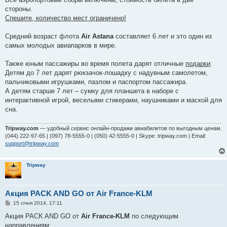
стороны.
Спешите, количество мест ограничено!
Средний возраст флота
Air Astana
составляет 6 лет и это один из
самых молодых авиапарков в мире.
Также юным пассажиры во время полета дарят отличные
подарки
:
Детям до 7 лет дарят рюкзачок-лошадку с надувным самолетом,
пальчиковыми игрушками, пазлом и паспортом пассажира.
А детям старше 7 лет – сумку для планшета в наборе с
интерактивной игрой, веселыми стикерами, наушниками и маской для
сна.
Tripway.com
— удобный сервис онлайн-продажи авиабилетов по выгодным ценам.
(044) 222-97-65 | (097) 78-5555-0 | (050) 42-5555-0 | Skype: tripway.com | Email:
support@tripway.com
Tripway
Акция PACK AND GO от Air France-KLM
П
15 січня 2014, 17:11
о
в
Акция PACK AND GO от
Air France-KLM
по следующим
і
направлениям:
д