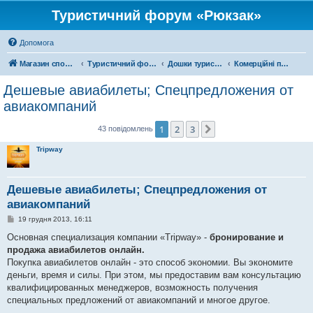
Туристичний форум «Рюкзак»
Допомога
Магазин спорядження
Туристичний форум «Рюкзак»
Дошки туристичних оголошень
Комерційні подорожі
Дешевые авиабилеты; Спецпредложения от
авиакомпаний
1
2
3
Далі
43 повідомлень
Tripway
Дешевые авиабилеты; Спецпредложения от
авиакомпаний
П
19 грудня 2013, 16:11
о
в
Основная специализация компании «Tripway» -
бронирование и
і
продажа авиабилетов онлайн.
д
о
Покупка авиабилетов онлайн - это способ экономии. Вы экономите
м
деньги, время и силы. При этом, мы предоставим вам консультацию
л
е
квалифицированных менеджеров, возможность получения
н
специальных предложений от авиакомпаний и многое другое.
н
я