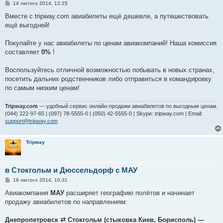
П
14 лютого 2014, 12:25
о
в
Вместе с tripway.com авиабилеты ещё дешевле, а путешествовать
і
ещё выгодней!
д
о
м
Покупайте у нас авиабилеты по ценам авиакомпаний! Наша комиссия
л
е
составляет
0%
!
н
н
я
Воспользуйтесь отличной возможностью побывать в новых странах,
посетить дальних родственников либо отправиться в командировку
по самым низким ценам!
Tripway.com
— удобный сервис онлайн-продажи авиабилетов по выгодным ценам.
(044) 222-97-65 | (097) 78-5555-0 | (050) 42-5555-0 | Skype: tripway.com | Email:
support@tripway.com
Tripway
в Стокгольм и Дюссельдорф с МАУ
П
19 лютого 2014, 10:31
о
в
Авиакомпания
МАУ
расширяет географию полётов и начинает
і
продажу авиабилетов по направлениям:
д
о
м
Днепропетровск ⇄ Стокгольм (стыковка Киев, Борисполь) —
л