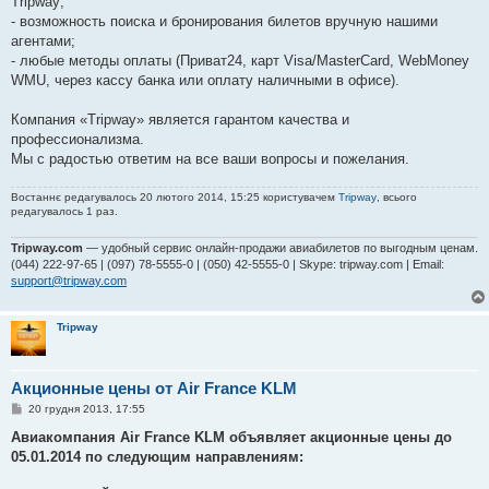
Tripway;
- возможность поиска и бронирования билетов вручную нашими
агентами;
- любые методы оплаты (Приват24, карт Visa/MasterCard, WebMoney
WMU, через кассу банка или оплату наличными в офисе).
Компания «Tripway» является гарантом качества и
профессионализма.
Мы с радостью ответим на все ваши вопросы и пожелания.
Востаннє редагувалось 20 лютого 2014, 15:25 користувачем
Tripway
, всього
редагувалось 1 раз.
Tripway.com
— удобный сервис онлайн-продажи авиабилетов по выгодным ценам.
(044) 222-97-65 | (097) 78-5555-0 | (050) 42-5555-0 | Skype: tripway.com | Email:
support@tripway.com
Tripway
Акционные цены от Air France KLM
П
20 грудня 2013, 17:55
о
в
Авиакомпания Air France KLM объявляет акционные цены до
і
05.01.2014 по следующим направлениям:
д
о
м