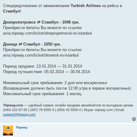
о
в
Спецпредложение от авиакомпании
Turkish Airlines
на рейсы в
і
Стамбул
!
д
о
м
Днепропетровск ⇄ Стамбул - 1048 грн.
л
е
Приобрести билеты Вы можете по ссылке:
н
avia.tripway.com/ticket/dnepropetrovsk-to-istanbul
н
я
Донецк ⇄ Стамбул - 1050 грн.
Приобрести билеты Вы можете по ссылке:
avia.tripway.com/ticket/donetsk-to-istanbul
Период продажи: 13.01.2014 — 31.01.2014
Период путешествия: 05.02.2014 — 30.04.2014
Минимальный срок пребывания: 2 дня или воскресенье
(Возвращение должно быть после 12:00 утра в первое воскресенье).
Максимальный срок пребывания: 1 месяц.
Tripway.com
— удобный сервис онлайн-продажи авиабилетов по выгодным ценам.
(044) 222-97-65 | (097) 78-5555-0 | (050) 42-5555-0 | Skype: tripway.com | Email:
support@tripway.com
Tripway