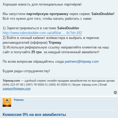
о
в
Хорошая новость для потенциальных партнёров!
і
д
о
Мы запустили
партнёрскую программу
через сервис
SalesDoubler!
м
Всё что нужно для того, чтобы начать работать с нами:
л
е
н
1) Зарегистрироваться в системе
SalesDoubler
.
н
я
http://www.salesdoubler.com.ua/affiliat ... ils?id=182
2) Войти в личный кабинет вэбмастера и выбрать в перечне
рекламодателей (офферов)
Tripway
.
3) Используя реферальную ссылку направляйте клиентов на наш
сайт и получайте
25 грн
. за каждый оплаченный авиабилет!
По всем вопросам обращайтесь сюда
partners@tripway.com
Будем рады сотрудничеству!
Tripway.com
— удобный сервис онлайн-продажи авиабилетов по выгодным ценам.
(044) 222-97-65 | (097) 78-5555-0 | (050) 42-5555-0 | Skype: tripway.com | Email:
support@tripway.com
Tripway
Комиссия 0% на все авиабилеты