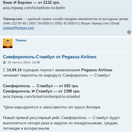
я
Киев ⇄ Берлин — от 2132 грн.
avia.tripway.com/ticket/kiev-to-berlin
Tripway.com
— удобный сервис онлайн-продажи авиабилетов по выгодным ценам.
(044) 222-97-65 | (097) 78-5555-0 | (050) 42-5555-0 | Skype: tripway.com | Email:
support@tripway.com
Tripway
Симферополь-Стамбул от Pegasus Airlines
П
25 лютого 2014, 14:08
о
в
С
14.04.14
турецкая лоукост авиакомпания
Pegasus Airlines
і
начинает перелеты по маршруту Симферополь — Стамбул.
д
о
м
Симферополь → Стамбул — от 692 грн.
л
е
Симферополь ⇄ Стамбул — от 1398 грн.
н
avia.tripway.com/ticket/simferopol-to-istanbul
н
я
*Цена варьируется в зависимости от курса доллара.
Новый прямой регулярный рейс Симферополь — Стамбул будет
выполняться четыре раза в неделю по понедельникам, средам,
пятницам и воскресеньям.