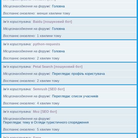
Місцезнаходження на форумі
Головна
Востаннє оновлено
менше хвилини тому
Ім'я користувача
Baidu [пошуковий бот]
Місцезнаходження на форумі
Головна
Востаннє оновлено
1 хвилини тому
Ім'я користувача
python-requests
Місцезнаходження на форумі
Головна
Востаннє оновлено
2 хвилин тому
Ім'я користувача
Petal Search [пошуковий бот]
Місцезнаходження на форумі
Переглядає профіль користувача
Востаннє оновлено
2 хвилин тому
Ім'я користувача
Semrush [SEO бот]
Місцезнаходження на форумі
Переглядає список учасників
Востаннє оновлено
4 хвилин тому
Ім'я користувача
Moz [SEO бот]
Місцезнаходження на форумі
Переглядає тему в Огляди туристичного спорядження
Востаннє оновлено
5 хвилин тому
Ім'я користувача
Sape