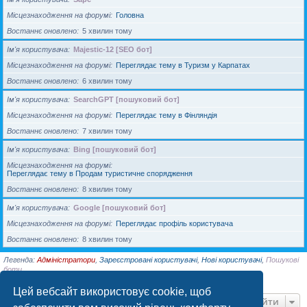
Місцезнаходження на форумі
Головна
Востаннє оновлено
5 хвилин тому
Ім'я користувача
Majestic-12 [SEO бот]
Місцезнаходження на форумі
Переглядає тему в Туризм у Карпатах
Востаннє оновлено
6 хвилин тому
Ім'я користувача
SearchGPT [пошуковий бот]
Місцезнаходження на форумі
Переглядає тему в Фінляндія
Востаннє оновлено
7 хвилин тому
Ім'я користувача
Bing [пошуковий бот]
Місцезнаходження на форумі
Переглядає тему в Продам туристичне спорядження
Востаннє оновлено
8 хвилин тому
Ім'я користувача
Google [пошуковий бот]
Місцезнаходження на форумі
Переглядає профіль користувача
Востаннє оновлено
8 хвилин тому
Легенда:
Адміністратори
,
Зареєстровані користувачі
,
Нові користувачі
,
Пошукові
боти
Сторінка
1
з
1
Цей вебсайт використовує cookie, щоб
Перейти