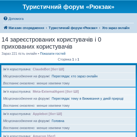
Туристичний форум «Рюкзак»
Допомога
Магазин спорядження
Туристичний форум «Рюкзак»
Хто зараз онлайн
14 зареєстрованих користувачів і 0
прихованих користувачів
Зараз 221 гість онлайн •
Показати гостей
Сторінка
1
з
1
Ім'я користувача
ClaudeBot [бот ШІ]
Місцезнаходження на форумі
Переглядає хто зараз онлайн
Востаннє оновлено
менше хвилини тому
Ім'я користувача
Meta-ExternalAgent [бот ШІ]
Місцезнаходження на форумі
Переглядає тему в Виживання у дикій природі
Востаннє оновлено
менше хвилини тому
Ім'я користувача
Applebot [бот ШІ]
Місцезнаходження на форумі
Головна
Востаннє оновлено
менше хвилини тому
Ім'я користувача
Amazon [бот]