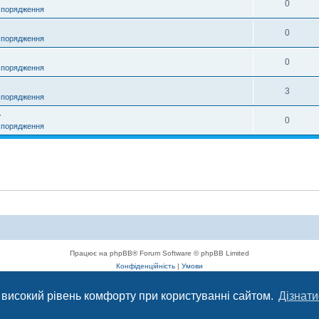
0
спорядження
0
спорядження
0
спорядження
3
спорядження
r
0
спорядження
Працює на phpBB® Forum Software © phpBB Limited
Конфіденційність
|
Умови
 високий рівень комфорту при користуванні сайтом.
Дізнати