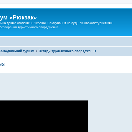
ум «Рюкзак»
ична дошка оголошень України. Спілкування на будь-які навколотуристичні
 обговорення туристичного спорядження
Самодіяльний туризм
Огляди туристичного спорядження
es