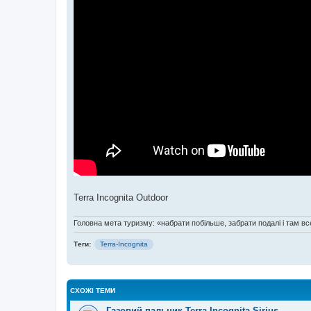
Terra Incognita Outdoor
Головна мета туризму: «набрати побільше, забрати подалі і там все
Теги:
Terra-Incognita
СХОЖІ ТЕМИ
Газовий пальник Terra Incognita Sirius