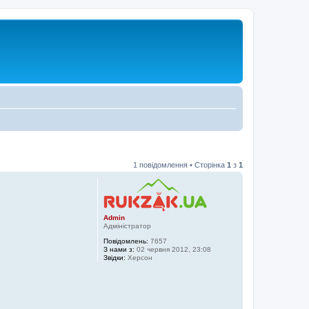
1 повідомлення • Сторінка
1
з
1
Admin
Адміністратор
Повідомлень:
7657
З нами з:
02 червня 2012, 23:08
Звідки:
Херсон