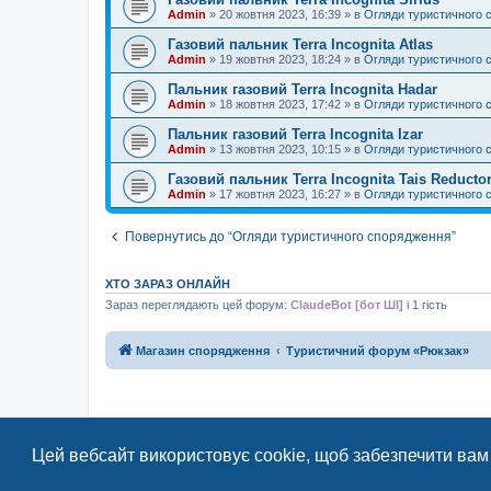
Admin
»
20 жовтня 2023, 16:39
» в
Огляди туристичного 
Газовий пальник Terra Incognita Atlas
Admin
»
19 жовтня 2023, 18:24
» в
Огляди туристичного 
Пальник газовий Terra Incognita Hadar
Admin
»
18 жовтня 2023, 17:42
» в
Огляди туристичного 
Пальник газовий Terra Incognita Izar
Admin
»
13 жовтня 2023, 10:15
» в
Огляди туристичного 
Газовий пальник Terra Incognita Tais Reducto
Admin
»
17 жовтня 2023, 16:27
» в
Огляди туристичного 
Повернутись до “Огляди туристичного спорядження”
ХТО ЗАРАЗ ОНЛАЙН
Зараз переглядають цей форум:
ClaudeBot [бот ШІ]
і 1 гість
Магазин спорядження
Туристичний форум «Рюкзак»
Цей вебсайт використовує cookie, щоб забезпечити вам