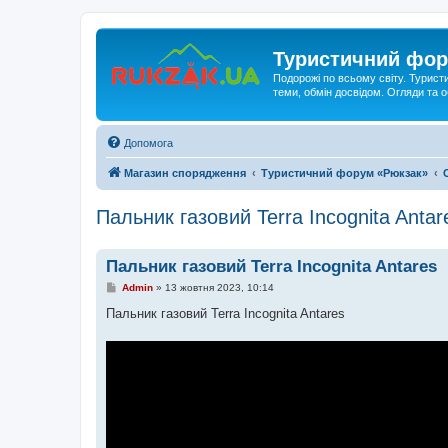
Туристичний фор
Подорожі по всьому світу. Турист
теми, обмін досвідом. Огляди та
Допомога
Магазин спорядження
Туристичний форум «Рюкзак»
Пальник газовий Terra Incognita Antar
Пальник газовий Terra Incognita Antares
П
Admin
»
13 жовтня 2023, 10:14
о
в
Пальник газовий Terra Incognita Antares
і
д
о
м
л
е
н
н
я