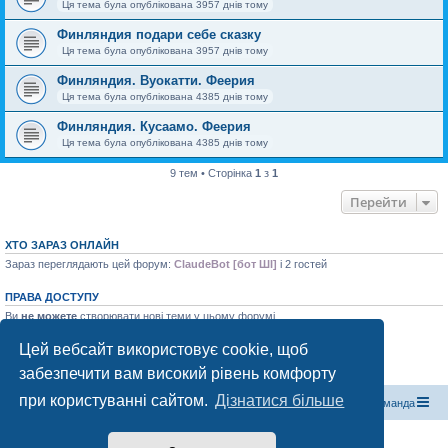
Ця тема була опублікована 3957 днів тому
Финляндия подари себе сказку
Ця тема була опублікована 3957 днів тому
Финляндия. Вуокатти. Феерия
Ця тема була опублікована 4385 днів тому
Финляндия. Кусаамо. Феерия
Ця тема була опублікована 4385 днів тому
9 тем • Сторінка
1
з
1
Перейти
ХТО ЗАРАЗ ОНЛАЙН
Зараз переглядають цей форум:
ClaudeBot [бот ШІ]
і 2 гостей
ПРАВА ДОСТУПУ
Ви
не можете
створювати нові теми у цьому форумі
Ви
не можете
відповідати на теми у цьому форумі
Ви
не можете
редагувати ваші повідомлення у цьому форумі
Цей вебсайт використовує cookie, щоб
Ви
не можете
видаляти ваші повідомлення у цьому форумі
забезпечити вам високий рівень комфорту
Ви
не можете
додавати файли у цьому форумі
при користуванні сайтом.
Дізнатися більше
Магазин спорядження
Туристичний форум «Рюкзак»
Команда
Працює на phpBB® Forum Software © phpBB Limited