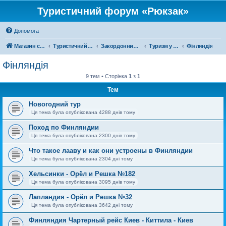
Туристичний форум «Рюкзак»
Допомога
Магазин спорядження
Туристичний форум «Рюкзак»
Закордонний туризм
Туризм у Європі
Фінляндія
Фінляндія
9 тем • Сторінка
1
з
1
Тем
Новогодний тур
Ця тема була опублікована 4288 днів тому
Поход по Финляндии
Ця тема була опублікована 2300 днів тому
Что такое лааву и как они устроены в Финляндии
Ця тема була опублікована 2304 дні тому
Хельсинки - Орёл и Решка №182
Ця тема була опублікована 3095 днів тому
Лапландия - Орёл и Решка №32
Ця тема була опублікована 3642 дні тому
Финляндия Чартерный рейс Киев - Киттила - Киев