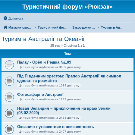
Туристичний форум «Рюкзак»
Допомога
Магазин спорядження
Туристичний форум «Рюкзак»
Закордонний туризм
Туризм в Австралії та Океанії
Туризм в Австралії та Океанії
25 тем • Сторінка
1
з
1
Тем
Палау - Орёл и Решка №109
Ця тема була опублікована 3639 днів тому
Під Південним хрестом: Прапор Австралії як символ
єдності та розмаїття
Ця тема була опублікована 1084 дні тому
Фотосафарі в Австралії
Ця тема була опублікована 1237 днів тому
Новая Зеландия – приключения на краю Земли
(03.02.2020)
Ця тема була опублікована 2453 дні тому
Океания: путешествие в неизвестность
Ця тема була опублікована 2497 днів тому