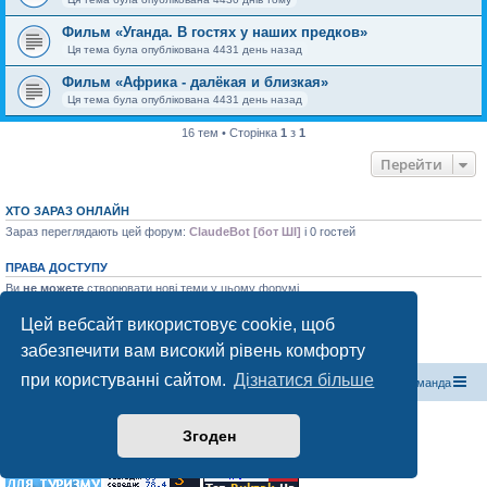
Фильм «Уганда. В гостях у наших предков»
Ця тема була опублікована 4431 день назад
Фильм «Африка - далёкая и близкая»
Ця тема була опублікована 4431 день назад
16 тем • Сторінка
1
з
1
Перейти
ХТО ЗАРАЗ ОНЛАЙН
Зараз переглядають цей форум:
ClaudeBot [бот ШІ]
і 0 гостей
ПРАВА ДОСТУПУ
Ви
не можете
створювати нові теми у цьому форумі
Ви
не можете
відповідати на теми у цьому форумі
Ви
не можете
редагувати ваші повідомлення у цьому форумі
Цей вебсайт використовує cookie, щоб
Ви
не можете
видаляти ваші повідомлення у цьому форумі
забезпечити вам високий рівень комфорту
Ви
не можете
додавати файли у цьому форумі
при користуванні сайтом.
Дізнатися більше
Магазин спорядження
Туристичний форум «Рюкзак»
Команда
Працює на phpBB® Forum Software © phpBB Limited
Згоден
Конфіденційність
|
Умови