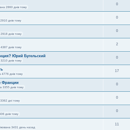
0
ана 2860 днів тому
0
 2910 днів тому
0
 2918 днів тому
2
 4387 днів тому
нция? Юрий Бугельский
0
 3210 днів тому
ть
17
а 4776 днів тому
о Франции
0
а 3355 днів тому
0
 3362 дні тому
0
406 днів тому
11
ікована 3431 день назад