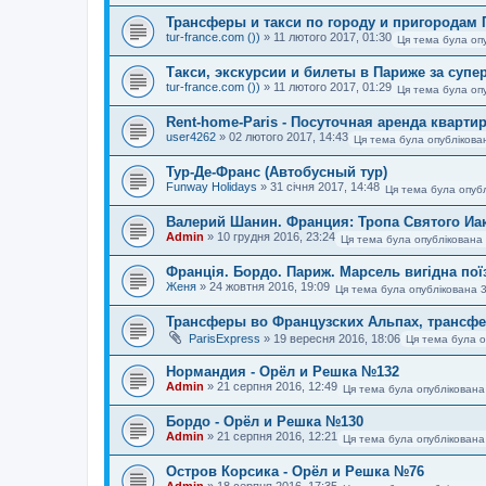
Трансферы и такси по городу и пригородам
tur-france.com ())
»
11 лютого 2017, 01:30
Ця тема була оп
Такси, экскурсии и билеты в Париже за супе
tur-france.com ())
»
11 лютого 2017, 01:29
Ця тема була оп
Rent-home-Paris - Посуточная аренда кварти
user4262
»
02 лютого 2017, 14:43
Ця тема була опублікова
Тур-Де-Франс (Автобусный тур)
Funway Holidays
»
31 січня 2017, 14:48
Ця тема була опубл
Валерий Шанин. Франция: Тропа Святого Иак
Admin
»
10 грудня 2016, 23:24
Ця тема була опублікована 
Франція. Бордо. Париж. Марсель вигідна пої
Женя
»
24 жовтня 2016, 19:09
Ця тема була опублікована 
Трансферы во Французских Альпах, трансфе
ParisExpress
»
19 вересня 2016, 18:06
Ця тема була о
Нормандия - Орёл и Решка №132
Admin
»
21 серпня 2016, 12:49
Ця тема була опублікована
Бордо - Орёл и Решка №130
Admin
»
21 серпня 2016, 12:21
Ця тема була опублікована
Остров Корсика - Орёл и Решка №76
Admin
»
18 серпня 2016, 17:35