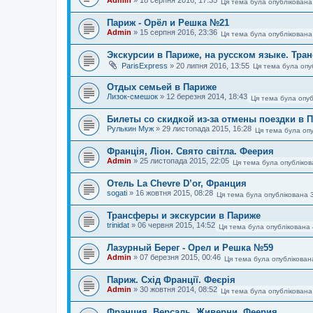
Ця тема була опублікована
Париж - Орёл и Решка №21
Admin
»
15 серпня 2016, 23:36
Ця тема була опублікована
Экскурсии в Париже, на русском языке. Тра
ParisExpress
»
20 липня 2016, 13:55
Ця тема була опу
Отдых семьей в Париже
Лизок-смешок
»
12 березня 2014, 18:43
Ця тема була опуб
Билеты со скидкой из-за отмены поездки в 
Рулькин Муж
»
29 листопада 2015, 16:28
Ця тема була опу
Франція, Ліон. Свято світла. Феерия
Admin
»
25 листопада 2015, 22:05
Ця тема була опубліков
Отель La Chevre D’or, Франция
sogati
»
16 жовтня 2015, 08:28
Ця тема була опублікована 
Трансферы и экскурсии в Париже
trinidat
»
06 червня 2015, 14:52
Ця тема була опублікована
Лазурный Берег - Орел и Решка №59
Admin
»
07 березня 2015, 00:46
Ця тема була опублікован
Париж. Схід Франції. Феєрія
Admin
»
30 жовтня 2014, 08:52
Ця тема була опублікована
Франция. Версаль, Живерни. Феерия