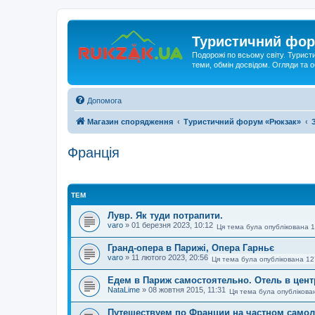
Туристичний фор
Подорожі по всьому світу. Турист
теми, обмін досвідом. Огляди та
Допомога
Магазин спорядження
Туристичний форум «Рюкзак»
Франція
ТЕМ
Лувр. Як туди потрапити.
varo
»
01 березня 2023, 10:12
Ця тема була опублікована 1
Гранд-опера в Парижі, Опера Гарньє
varo
»
11 лютого 2023, 20:56
Ця тема була опублікована 12
Едем в Париж самостоятельно. Отель в цент
NataLime
»
08 жовтня 2015, 11:31
Ця тема була опублікова
Путешествуем по Франции на частном само