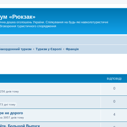
ум «Рюкзак»
ична дошка оголошень України. Спілкування на будь-які навколотуристичні
 обговорення туристичного спорядження
Закордонний туризм
Туризм у Європі
Франція
ВІДПОВІДІ
0
256 днів тому
0
73 дні тому
ре не дорого
4
на 3957 днів тому
лёте. Большой Выпуск