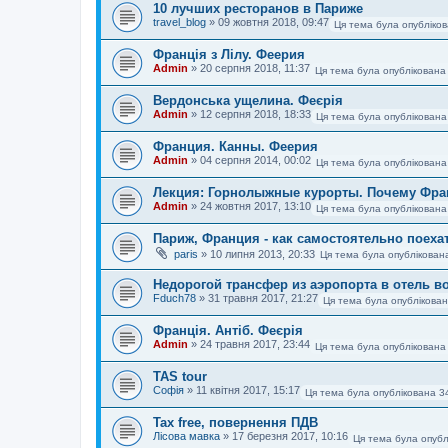
10 лучших ресторанов в Париже
travel_blog
»
09 жовтня 2018, 09:47
Ця тема була опубліков
Франція з Лілу. Феерия
Admin
»
20 серпня 2018, 11:37
Ця тема була опублікована
Вердонська ущелина. Феєрія
Admin
»
12 серпня 2018, 18:33
Ця тема була опублікована
Франция. Канны. Феерия
Admin
»
04 серпня 2014, 00:02
Ця тема була опублікована
Лекция: Горнолыжные курорты. Почему Фра
Admin
»
24 жовтня 2017, 13:10
Ця тема була опублікована
Париж, Франция - как самостоятельно поеха
paris
»
10 липня 2013, 20:33
Ця тема була опублікован
Недорогой трансфер из аэропорта в отель в
Fduch78
»
31 травня 2017, 21:27
Ця тема була опублікован
Франція. Антіб. Феєрія
Admin
»
24 травня 2017, 23:44
Ця тема була опублікована
TAS tour
Софія
»
11 квітня 2017, 15:17
Ця тема була опублікована 3
Tax free, повернення ПДВ
Лісова мавка
»
17 березня 2017, 10:16
Ця тема була опубл