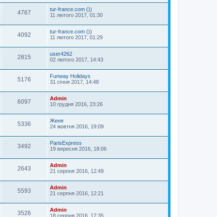
tur-france.com ())
4767
11 лютого 2017, 01:30
tur-france.com ())
4092
11 лютого 2017, 01:29
user4262
2815
02 лютого 2017, 14:43
Funway Holidays
5176
31 січня 2017, 14:48
Admin
6097
10 грудня 2016, 23:26
Женя
5336
24 жовтня 2016, 19:09
ParisExpress
3492
19 вересня 2016, 18:06
Admin
2643
21 серпня 2016, 12:49
Admin
5593
21 серпня 2016, 12:21
Admin
3526
18 серпня 2016, 17:35