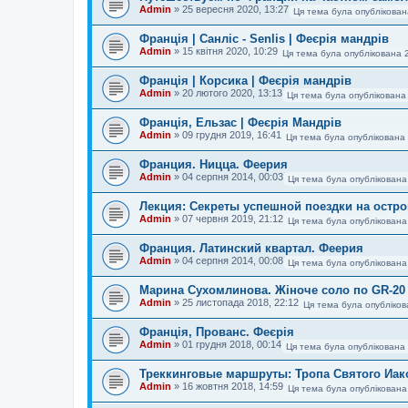
Admin
»
25 вересня 2020, 13:27
Ця тема була опублікован
Франція | Санліс - Senlis | Феєрія мандрів
Admin
»
15 квітня 2020, 10:29
Ця тема була опублікована 
Франція | Корсика | Феєрія мандрів
Admin
»
20 лютого 2020, 13:13
Ця тема була опублікована
Франція, Ельзас | Феєрія Мандрів
Admin
»
09 грудня 2019, 16:41
Ця тема була опублікована 
Франция. Ницца. Феерия
Admin
»
04 серпня 2014, 00:03
Ця тема була опублікована
Лекция: Секреты успешной поездки на остро
Admin
»
07 червня 2019, 21:12
Ця тема була опублікована
Франция. Латинский квартал. Феерия
Admin
»
04 серпня 2014, 00:08
Ця тема була опублікована
Марина Сухомлинова. Жіноче соло по GR-20 
Admin
»
25 листопада 2018, 22:12
Ця тема була опубліков
Франція, Прованс. Феєрія
Admin
»
01 грудня 2018, 00:14
Ця тема була опублікована 
Треккинговые маршруты: Тропа Святого Иак
Admin
»
16 жовтня 2018, 14:59
Ця тема була опублікована