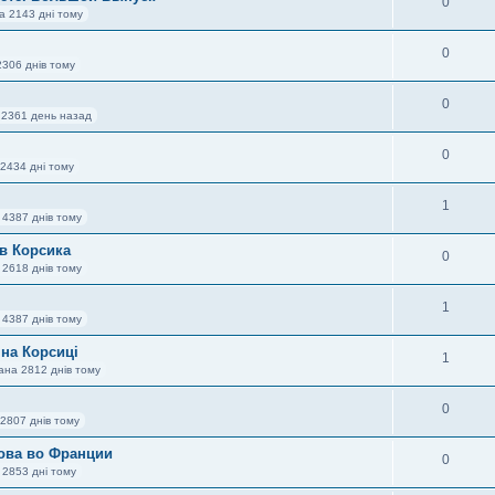
0
а 2143 дні тому
0
2306 днів тому
0
 2361 день назад
0
2434 дні тому
1
 4387 днів тому
в Корсика
0
 2618 днів тому
1
 4387 днів тому
на Корсиці
1
ана 2812 днів тому
0
2807 днів тому
ова во Франции
0
 2853 дні тому