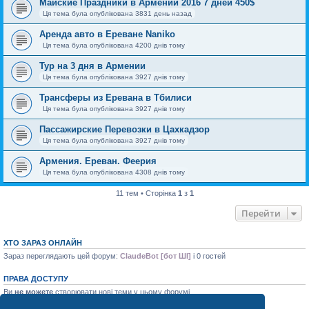
Майские Праздники в Армении 2016 7 дней 450$
Ця тема була опублікована 3831 день назад
Аренда авто в Ереване Naniko
Ця тема була опублікована 4200 днів тому
Тур на 3 дня в Армении
Ця тема була опублікована 3927 днів тому
Трансферы из Ереванa в Тбилиси
Ця тема була опублікована 3927 днів тому
Пассажирские Перевозки в Цахкадзор
Ця тема була опублікована 3927 днів тому
Армения. Ереван. Феерия
Ця тема була опублікована 4308 днів тому
11 тем • Сторінка
1
з
1
Перейти
ХТО ЗАРАЗ ОНЛАЙН
Зараз переглядають цей форум:
ClaudeBot [бот ШІ]
і 0 гостей
ПРАВА ДОСТУПУ
Ви
не можете
створювати нові теми у цьому форумі
Ви
не можете
відповідати на теми у цьому форумі