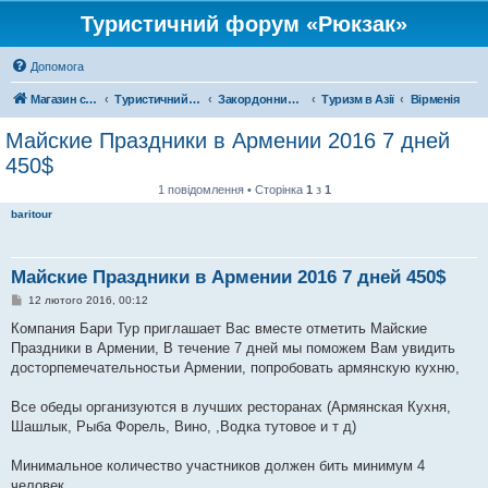
Туристичний форум «Рюкзак»
Допомога
Магазин спорядження
Туристичний форум «Рюкзак»
Закордонний туризм
Туризм в Азії
Вірменія
Майские Праздники в Армении 2016 7 дней
450$
1 повідомлення • Сторінка
1
з
1
baritour
Майские Праздники в Армении 2016 7 дней 450$
П
12 лютого 2016, 00:12
о
в
Компания Бари Тур приглашает Вас вместе отметить Майские
і
Праздники в Армении, В течение 7 дней мы поможем Вам увидить
д
о
досторпемечательностьи Армении, попробовать армянскую кухню,
м
л
е
Все обеды организуются в лучших ресторанах (Армянская Кухня,
н
Шашлык, Рыба Форель, Вино, ,Водка тутовое и т д)
н
я
Минимальное количество участников должен бить минимум 4
человек