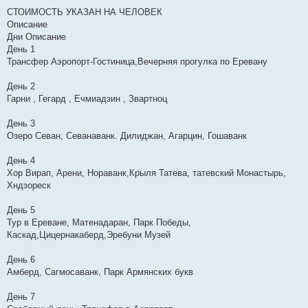
СТОИМОСТЬ УКАЗАН НА ЧЕЛОВЕК
Описание
Дни Описание
День 1
Трансфер Аэропорт-Гостиница,Вечерняя прогулка по Еревану
День 2
Гарни , Гегард , Ечмиадзин , Звартноц
День 3
Озеро Севан, Севанаванк. Дилиджан, Агарцин, Гошаванк
День 4
Хор Вирап, Арени, Нораванк,Крыля Татева, татевский Монастырь,
Хндзореск
День 5
Тур в Ереване, Матенадаран, Парк Победы,
Каскад,Цицернакаберд,Эребуни Музей
День 6
Амберд, Сагмосаванк, Парк Армянских букв
День 7