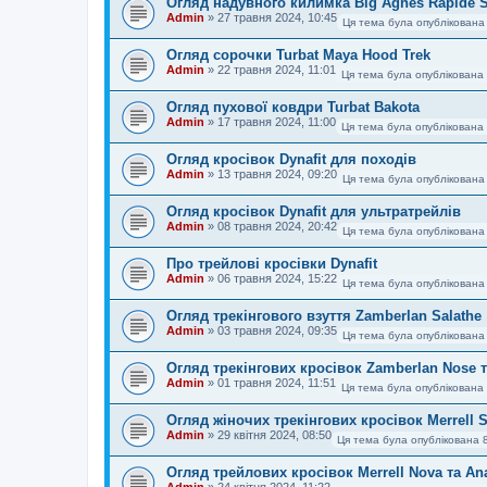
Огляд надувного килимка Big Agnes Rapide S
Admin
»
27 травня 2024, 10:45
Ця тема була опублікована
Огляд сорочки Turbat Maya Hood Trek
Admin
»
22 травня 2024, 11:01
Ця тема була опублікована 
Огляд пухової ковдри Turbat Bakota
Admin
»
17 травня 2024, 11:00
Ця тема була опублікована 
Огляд кросівок Dynafit для походів
Admin
»
13 травня 2024, 09:20
Ця тема була опублікована
Огляд кросівок Dynafit для ультратрейлів
Admin
»
08 травня 2024, 20:42
Ця тема була опублікована
Про трейлові кросівки Dynafit
Admin
»
06 травня 2024, 15:22
Ця тема була опублікована
Огляд трекінгового взуття Zamberlan Salathe
Admin
»
03 травня 2024, 09:35
Ця тема була опублікована
Огляд трекінгових кросівок Zamberlan Nose та
Admin
»
01 травня 2024, 11:51
Ця тема була опублікована 
Огляд жіночих трекінгових кросівок Merrell S
Admin
»
29 квітня 2024, 08:50
Ця тема була опублікована 
Огляд трейлових кросівок Merrell Nova та An
Admin
»
24 квітня 2024, 11:22