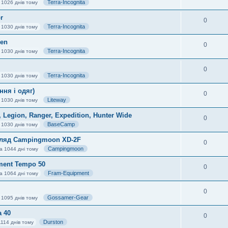
Terra-Incognita
 1026 днів тому
r
0
Terra-Incognita
 1030 днів тому
zen
0
Terra-Incognita
 1030 днів тому
0
Terra-Incognita
 1030 днів тому
ння і одяг)
0
Liteway
 1030 днів тому
Legion, Ranger, Expedition, Hunter Wide
0
BaseCamp
 1030 днів тому
Огляд Campingmoon XD-2F
0
Campingmoon
а 1044 дні тому
ment Tempo 50
0
Fram-Equipment
а 1064 дні тому
0
Gossamer-Gear
 1095 днів тому
 40
0
Durston
114 днів тому