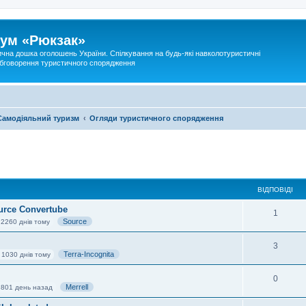
ум «Рюкзак»
ична дошка оголошень України. Спілкування на будь-які навколотуристичні
 обговорення туристичного спорядження
Самодіяльний туризм
Огляди туристичного спорядження
ВІДПОВІДІ
urce Convertube
1
Source
 2260 днів тому
3
Terra-Incognita
 1030 днів тому
0
Merrell
 801 день назад