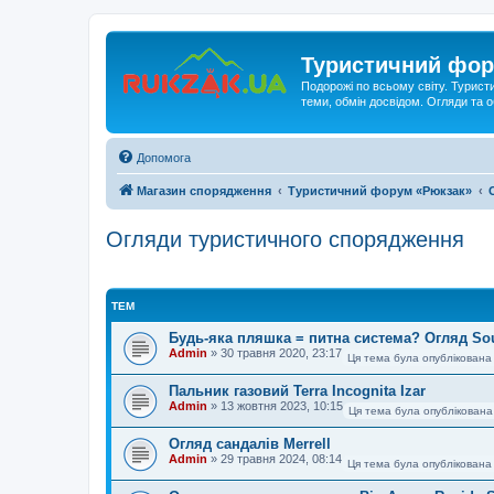
Туристичний фор
Подорожі по всьому світу. Турист
теми, обмін досвідом. Огляди та
Допомога
Магазин спорядження
Туристичний форум «Рюкзак»
Огляди туристичного спорядження
ТЕМ
Будь-яка пляшка = питна система? Огляд So
Admin
»
30 травня 2020, 23:17
Ця тема була опублікована
Пальник газовий Terra Incognita Izar
Admin
»
13 жовтня 2023, 10:15
Ця тема була опублікована
Огляд сандалів Merrell
Admin
»
29 травня 2024, 08:14
Ця тема була опублікована