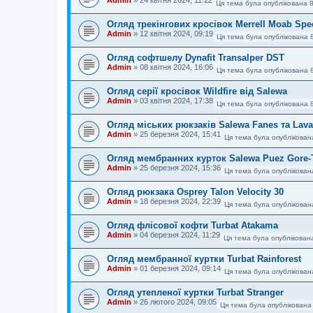
Ця тема була опублікована 8
Огляд трекінгових кросівок Merrell Moab Spe
Admin
»
12 квітня 2024, 09:19
Ця тема була опублікована 
Огляд софтшелу Dynafit Transalper DST
Admin
»
08 квітня 2024, 16:06
Ця тема була опублікована 
Огляд серії кросівок Wildfire від Salewa
Admin
»
03 квітня 2024, 17:38
Ця тема була опублікована 
Огляд міських рюкзаків Salewa Fanes та Lav
Admin
»
25 березня 2024, 15:41
Ця тема була опублікован
Огляд мембранних курток Salewa Puez Gore-
Admin
»
25 березня 2024, 15:36
Ця тема була опублікован
Огляд рюкзака Osprey Talon Velocity 30
Admin
»
18 березня 2024, 22:39
Ця тема була опублікован
Огляд флісової кофти Turbat Atakama
Admin
»
04 березня 2024, 11:29
Ця тема була опублікован
Огляд мембранної куртки Turbat Rainforest
Admin
»
01 березня 2024, 09:14
Ця тема була опублікован
Огляд утепленої куртки Turbat Stranger
Admin
»
26 лютого 2024, 09:05
Ця тема була опублікована