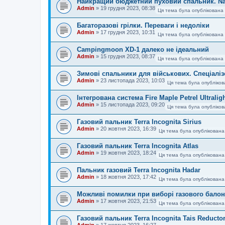
Найкращий бюджетний пуховий спальник. Na
Admin
»
19 грудня 2023, 08:38
Ця тема була опублікована 
Багаторазові грілки. Переваги і недоліки
Admin
»
17 грудня 2023, 10:31
Ця тема була опублікована 
Campingmoon XD-1 далеко не ідеальний
Admin
»
15 грудня 2023, 08:37
Ця тема була опублікована 
Зимові спальники для військових. Спеціаліз
Admin
»
23 листопада 2023, 10:03
Ця тема була опубліков
Інтегрована система Fire Maple Petrel Ultralig
Admin
»
15 листопада 2023, 09:20
Ця тема була опубліков
Газовий пальник Terra Incognita Sirius
Admin
»
20 жовтня 2023, 16:39
Ця тема була опублікована
Газовий пальник Terra Incognita Atlas
Admin
»
19 жовтня 2023, 18:24
Ця тема була опублікована
Пальник газовий Terra Incognita Hadar
Admin
»
18 жовтня 2023, 17:42
Ця тема була опублікована
Можливі помилки при виборі газового балон
Admin
»
17 жовтня 2023, 21:53
Ця тема була опублікована
Газовий пальник Terra Incognita Tais Reducto
Admin
»
17 жовтня 2023, 16:27