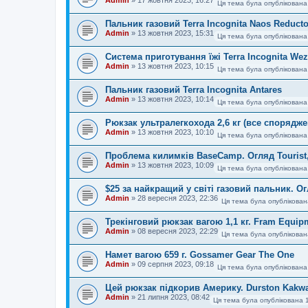
Ця тема була опублікована
Пальник газовий Terra Incognita Naos Reducto
Admin
»
13 жовтня 2023, 15:31
Ця тема була опублікована
Система приготування їжі Terra Incognita We
Admin
»
13 жовтня 2023, 10:15
Ця тема була опублікована
Пальник газовий Terra Incognita Antares
Admin
»
13 жовтня 2023, 10:14
Ця тема була опублікована
Рюкзак ультралегкохода 2,6 кг (все спорядже
Admin
»
13 жовтня 2023, 10:10
Ця тема була опублікована
Проблема килимків BaseCamp. Огляд Tourist, 
Admin
»
13 жовтня 2023, 10:09
Ця тема була опублікована
$25 за найкращий у світі газовий пальник. 
Admin
»
28 вересня 2023, 22:36
Ця тема була опублікован
Трекінговий рюкзак вагою 1,1 кг. Fram Equip
Admin
»
08 вересня 2023, 22:29
Ця тема була опублікован
Намет вагою 659 г. Gossamer Gear The One
Admin
»
09 серпня 2023, 09:18
Ця тема була опублікована
Цей рюкзак підкорив Америку. Durston Kakwa
Admin
»
21 липня 2023, 08:42
Ця тема була опублікована 1