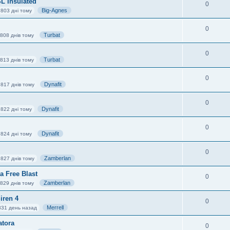
L Insulated
0
Big-Agnes
 803 дні тому
0
Turbat
808 днів тому
0
Turbat
813 днів тому
0
Dynafit
 817 днів тому
0
Dynafit
 822 дні тому
0
Dynafit
 824 дні тому
0
Zamberlan
 827 днів тому
 Free Blast
0
Zamberlan
829 днів тому
iren 4
0
Merrell
831 день назад
atora
0