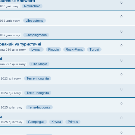
turehike Snowbird
0
Naturehike
963 дні тому
0
Lifesystems
965 днів тому
0
Campingmoon
967 днів тому
ований vs туристичні
0
Lyman
Pinguin
Rock-Front
Turbat
ана 989 днів тому
ht
0
Fire-Maple
ана 997 днів тому
0
Terra-Incognita
 1023 дні тому
0
Terra-Incognita
 1024 дні тому
0
Terra-Incognita
 1025 днів тому
а
0
Campingaz
Kovea
Primus
 1025 днів тому
r
0