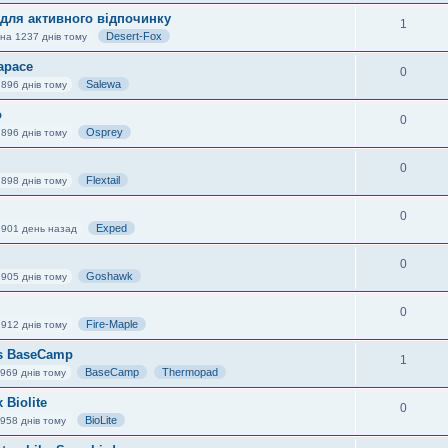
 для активного відпочинку
1
Desert-Fox
на 1237 днів тому
apace
0
Salewa
 896 днів тому
o
0
Osprey
 896 днів тому
0
Flextail
 898 днів тому
0
Exped
 901 день назад
0
Goshawk
 905 днів тому
0
Fire-Maple
 912 днів тому
vs BaseCamp
1
BaseCamp
Thermopad
969 днів тому
 Biolite
0
BioLite
958 днів тому