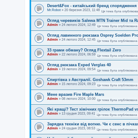
Desert&Fox - китайський бренд спорядження
Mr.Robot
»
20 березня 2023, 11:48
Ця тема була опублікова
Огляд черевиків Salewa MTN Trainer Mid та R
Admin
»
24 лютого 2024, 12:49
Ця тема була опублікована
Огляд лавинного рюкзака Osprey Soelden Pr
Admin
»
24 лютого 2024, 12:45
Ця тема була опублікована
33 грами обману? Огляд Flextail Zero
Admin
»
22 лютого 2024, 06:59
Ця тема була опублікована
Огляд рюкзака Exped Verglas 40
Admin
»
19 лютого 2024, 09:54
Ця тема була опублікована
Спиртівка з Австралії. Goshawk Craft 53mm
Admin
»
15 лютого 2024, 09:23
Ця тема була опублікована
Мене вразив Fire Maple Mars
Admin
»
08 лютого 2024, 10:00
Ця тема була опублікована
Які кращі? Тест хімічних грілок ThermoPad 
Admin
»
13 грудня 2023, 09:41
Ця тема була опублікована 
Зарядка техніки від вогню. Чи є сенс в пічках
Admin
»
24 грудня 2023, 08:53
Ця тема була опублікована 