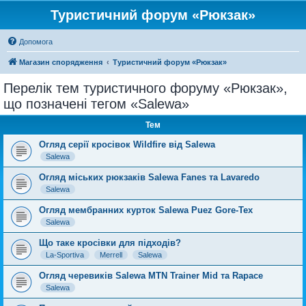
Туристичний форум «Рюкзак»
Допомога
Магазин спорядження
Туристичний форум «Рюкзак»
Перелік тем туристичного форуму «Рюкзак»,
що позначені тегом «Salewa»
Тем
Огляд серії кросівок Wildfire від Salewa
Salewa
Огляд міських рюкзаків Salewa Fanes та Lavaredo
Salewa
Огляд мембранних курток Salewa Puez Gore-Tex
Salewa
Що таке кросівки для підходів?
La-Sportiva
Merrell
Salewa
Огляд черевиків Salewa MTN Trainer Mid та Rapace
Salewa