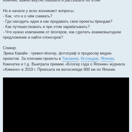
конечно, важно вкусно показать и рассказать об этом!
Но в начале у всех возникают вопросы:
- Как, что и о чём снимать?
- Где находить идеи и как продавать свои проекты брендам?
- Как путешествовать и при этом зарабатывать?
- Что нужно компаниям от блогеров, как сделать взаимовыгодное
предложение и найти спонсоров?
Спикер:
Эрика Кавайи - тревел-блогер, фотограф и продюсер медиа-
проектов. За плечами проекты в
Танзании
,
Исландии
,
Японии
,
Камчатке и т.д. Выиграла премию «Блогер года о Японии» журнала
«Кимоно» в 2019 г. Проехала на велосипеде 800 км по Японии.