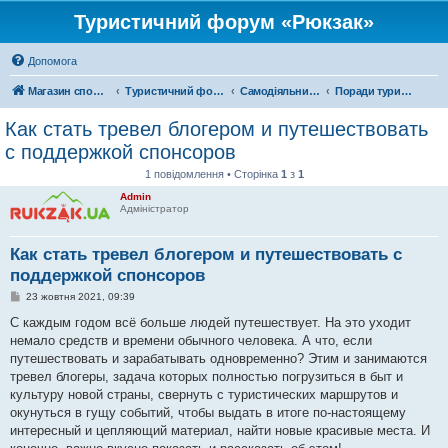
Туристичний форум «Рюкзак»
Допомога
Магазин спорядження
Туристичний форум «Рюкзак»
Самодіяльний туризм
Поради туристам
Как стать тревел блогером и путешествовать
с поддержкой спонсоров
1 повідомлення • Сторінка
1
з
1
Admin
Адміністратор
Как стать тревел блогером и путешествовать с
поддержкой спонсоров
П
23 жовтня 2021, 09:39
о
в
С каждым годом всё больше людей путешествует. На это уходит
і
немало средств и времени обычного человека. А что, если
д
о
путешествовать и зарабатывать одновременно? Этим и занимаются
м
тревел блогеры, задача которых полностью погрузиться в быт и
л
е
культуру новой страны, свернуть с туристических маршрутов и
н
окунуться в гущу событий, чтобы выдать в итоге по-настоящему
н
я
интересный и цепляющий материал, найти новые красивые места. И