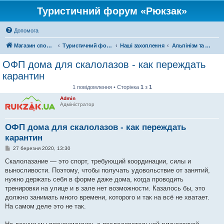
Туристичний форум «Рюкзак»
Допомога
Магазин спорядження
Туристичний форум «Рюкзак»
Наші захоплення
Альпінізм та скелелазіння
ОФП дома для скалолазов - как переждать
карантин
1 повідомлення • Сторінка
1
з
1
Admin
Адміністратор
ОФП дома для скалолазов - как переждать
карантин
П
27 березня 2020, 13:30
о
в
Скалолазание — это спорт, требующий координации, силы и
і
выносливости. Поэтому, чтобы получать удовольствие от занятий,
д
о
нужно держать себя в форме даже дома, когда проводить
м
тренировки на улице и в зале нет возможности. Казалось бы, это
л
е
должно занимать много времени, которого и так на всё не хватает.
н
На самом деле это не так.
н
я