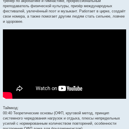
тренер по акробатике и гимнастике, профессиональный
преподаватель физической культуры, призёр международных
фестивалей, увлечённый поэт и музыкант. Работает в цирке, создаёт
свои номера, а также помогает другим людям стать сильнее, ловчее
и здоровее.
Таймкод:
00:40 Теоретические основы (ОФП, круговой метод, принцип
системного чередования нагрузок и отдыха, плюсы непредельных
усилий с нормированным количеством повторений, особенности
построения ОФП дома для боулдерингистов)