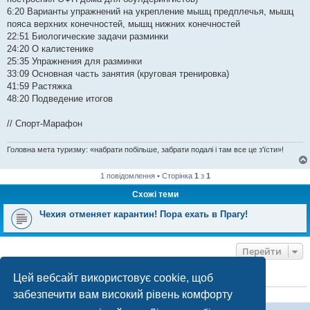
6:20 Варианты упражнений на укрепление мышц предплечья, мышц
пояса верхних конечностей, мышц нижних конечностей
22:51 Биологические задачи разминки
24:20 О калистенике
25:35 Упражнения для разминки
33:09 Основная часть занятия (круговая тренировка)
41:59 Растяжка
48:20 Подведение итогов
// Спорт-Марафон
Головна мета туризму: «набрати побільше, забрати подалі і там все це з'їсти»!
1 повідомлення • Сторінка
1
з
1
Схожі теми
Чехия отменяет карантин! Пора ехать в Прагу!
Перейти
Цей вебсайт використовує cookie, щоб
ХТО ЗАРАЗ ОНЛАЙН
забезпечити вам високий рівень комфорту
Зараз переглядають цей форум:
ClaudeBot [бот ШІ]
і 0 гостей