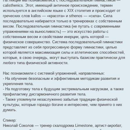
На лекции мы познакомились с последовательной гимнастикой —
calisthenics. Этот, имеющий античное происхождение, термин
используется в английском языке с XIX столетия и происходит от
греческих слов kallos — «красота» и sthenos — «сила». Сила
последовательно набирается только в тренировках с собственным
весом. Последовательная гимнастика (не путать с современными
упражнениями на выносливость) — это искусство работы с
собственным весом и свойствами инерции, цель которой —
физическое совершенство. Система последовательной гимнастики
представляет из себя прогрессивную форму гимнастики, целью
которой является максимизация силы и атлетических способностей,
которые, в свою очередь, могут выступать базисом практически для
любого типа физической активности.
Нас познакомили с системой упражнений, направленных:
- На обучение безопасным и эффективным методикам развития и
укрепления тела.
- На подготовку тела к будущим экстремальным нагрузкам, а также
профилактику дисгармоничного развития тела.
- Также упомянули незаслуженно забытые традиции физической
культуры, которые гораздо богаче и интереснее, чем принято о них
думать.
Спикер:
Николай Соколов — тренер скалодрома Limestone, артист-акробат,