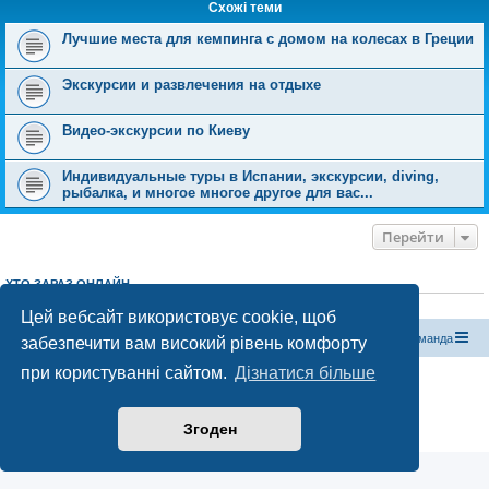
Схожі теми
Лучшие места для кемпинга с домом на колесах в Греции
Экскурсии и развлечения на отдыхе
Видео-экскурсии по Киеву
Индивидуальные туры в Испании, экскурсии, diving,
рыбалка, и многое многое другое для вас...
Перейти
ХТО ЗАРАЗ ОНЛАЙН
Зараз переглядають цей форум:
ClaudeBot [бот ШІ]
і 0 гостей
Цей вебсайт використовує cookie, щоб
Магазин спорядження
Туристичний форум «Рюкзак»
Команда
забезпечити вам високий рівень комфорту
при користуванні сайтом.
Дізнатися більше
Працює на phpBB® Forum Software © phpBB Limited
Конфіденційність
|
Умови
Згоден