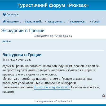
Туристичний форум «Рюкзак»
Допомога
Магазин спорядження
Туристичний форум «Рюкзак»
Закордонний туризм
Туризм у Європі
Греція
Экскурсии в Греции
1 повідомлення • Сторінка
1
з
1
webico
Экскурсии в Греции
П
09 грудня 2019, 21:53
о
в
отдых в Греции не оставит никого равнодушным, особенно если Вы
і
не просто будете днями загорать на пляже и купаться в море, а
д
о
проведете его с гидом на экскурсиях.
м
Мы вот уже третий год подряд летаем в Грецию и каждый раз
л
е
посещаем увлекательные и интересные экскурсии.
н
Заказываем на сайте
https://tour-to-greece.com/
Если есть вопросы,
н
я
пишите)
1 повідомлення • Сторінка
1
з
1