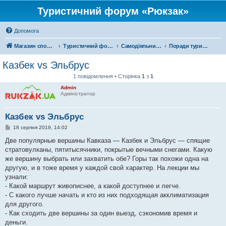
Туристичний форум «Рюкзак»
Допомога
Магазин спорядження
Туристичний форум «Рюкзак»
Самодіяльний туризм
Поради туристам
Казбек vs Эльбрус
1 повідомлення • Сторінка
1
з
1
Admin
Адміністратор
Казбек vs Эльбрус
П
18 серпня 2019, 14:02
о
в
Две популярные вершины Кавказа — Казбек и Эльбрус — спящие
і
стратовулканы, пятитысячники, покрытые вечными снегами. Какую
д
о
же вершину выбрать или захватить обе? Горы так похожи одна на
м
другую, и в тоже время у каждой свой характер. На лекции мы
л
е
узнали:
н
- Какой маршрут живописнее, а какой доступнее и легче.
н
я
- С какого лучше начать и кто из них подходящая акклиматизация
для другого.
- Как сходить две вершины за один выезд, сэкономив время и
деньги.