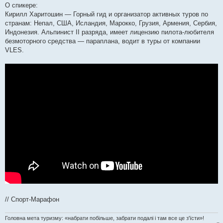
О спикере:
Кирилл Харитошин — Горный гид и организатор активных туров по
странам: Непал, США, Исландия, Марокко, Грузия, Армения, Сербия,
Индонезия. Альпинист II разряда, имеет лицензию пилота-любителя
безмоторного средства — параплана, водит в туры от компании
VLES.
// Спорт-Марафон
Головна мета туризму: «набрати побільше, забрати подалі і там все це з'їсти»!