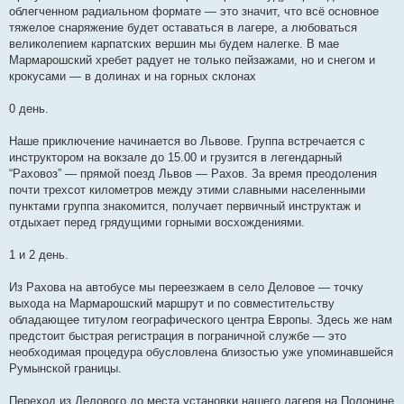
облегченном радиальном формате — это значит, что всё основное
тяжелое снаряжение будет оставаться в лагере, а любоваться
великолепием карпатских вершин мы будем налегке. В мае
Мармарошский хребет радует не только пейзажами, но и снегом и
крокусами — в долинах и на горных склонах
0 день.
Наше приключение начинается во Львове. Группа встречается с
инструктором на вокзале до 15.00 и грузится в легендарный
“Раховоз” — прямой поезд Львов — Рахов. За время преодоления
почти трехсот километров между этими славными населенными
пунктами группа знакомится, получает первичный инструктаж и
отдыхает перед грядущими горными восхождениями.
1 и 2 день.
Из Рахова на автобусе мы переезжаем в село Деловое — точку
выхода на Мармарошский маршрут и по совместительству
обладающее титулом географического центра Европы. Здесь же нам
предстоит быстрая регистрация в пограничной службе — это
необходимая процедура обусловлена близостью уже упоминавшейся
Румынской границы.
Переход из Делового до места установки нашего лагеря на Полонине