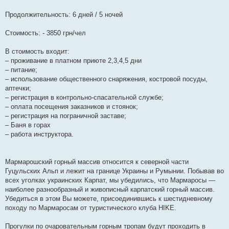
Продолжительность: 6 дней / 5 ночей
Стоимость: - 3850 грн/чел
В стоимость входит:
– проживание в платном приюте 2,3,4,5 дни
– питание;
– использование общественного снаряжения, костровой посуды,
аптечки;
– регистрация в контрольно-спасательной службе;
– оплата посещения заказников и стоянок;
– регистрация на пограничной заставе;
– Баня в горах
– работа инструктора.
Мармарошский горный массив относится к северной части
Гуцульских Альп и лежит на границе Украины и Румынии. Побывав во
всех уголках украинских Карпат, мы убедились, что Мармаросы —
наиболее разнообразный и живописный карпатский горный массив.
Убедиться в этом Вы можете, присоединившись к шестидневному
походу по Мармаросам от туристического клуба HIKE.
Прогулки по очаровательным горным тропам будут проходить в