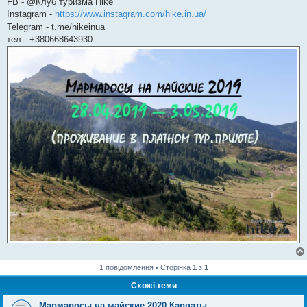
FB - @Клуб туризма Hike
Instagram -
https://www.instagram.com/hike.in.ua/
Telegram - t.me/hikeinua
тел - +380668643930
1 повідомлення • Сторінка
1
з
1
Схожі теми
Мармаросы на майские 2020.Карпаты