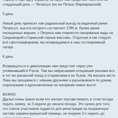
следующий день — Петросул (он же Петрос Мармарошский).
5 день.
Новый день принесет нам радиальный выход на виденный ранее
Петросул, высота которого составляет 1780 м. Кроме ранее
посещенных вершин, с Петроса нам откроются панорамные виды на
Свидовецкий и Горанский горные массивы. Отдохнув и как следует
всё сфотографировав, мы возвращаемся в наш гостеприимный
лагерь
6 день.
Возвращаться в цивилизацию нам предстоит через уже
упоминавшийся Рахов. Там мы забрасываем отощавшие рюкзаки все
в тот же раховский поезд и отправляемся во Львов. На вокзале міста
Лева мы прощаемся с новыми друзьями и разъезжаемся по домам,
отдохнувшие и вдохновленные на покорение новых высот.
ВАЖНО:
Друзья очень важно всем кто желает поучавствовать в этом походе
подать заявку, за 3 недели до начала похода. Это нужно для того,
что список участников подается для регистрации на пограничную
заставу украино-румынской границы, не позднее 2-х недель до