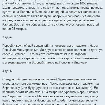
Лисячей составляет 17 км, а перепад высот — около 1000 метров.
Цели преодолеть весь путь сразу у нас нет, а потому первая ночевка
будет не на Полонине Лисячей, а на одной из попутных живописных
стоянок в палатках Также по пути наверх мы побываем у Ялинского
водопада — высочайшего однокаскадного водопада украинских
Карпат. Вода в нем обрушивается со скального основания высотой
более 25 метров.
3 день.
Первой и крупнейшей вершиной, на которую мы отправимся, будет
Поп-Иван Мармарошский. До двухтысячника этот великан не дотянул
совсем немного — его высота составляет 1937 м. Вдоволь
насладившись украинскими и румынскими карпатскими пейзажами,
мы возвращаемся в базовый лагерь на Полонину Лисячью
4 день.
Следующий день наших приключений будет ознаменован уже не
столь высотным восхождением. После завтрака мы отправимся на
Берлебашку (или Лутундур, как ее называют местные жители). Ее
вершина лежит на отметке 1734 метра над уровнем моря. У наших
ног будет расстилаться Мармарошский заповедный массив, а еще
нам откроются виды на Черногорский хребет, румынскую вершину
Фаркеу и еще одну вершину, которую нам предстоит посетить на