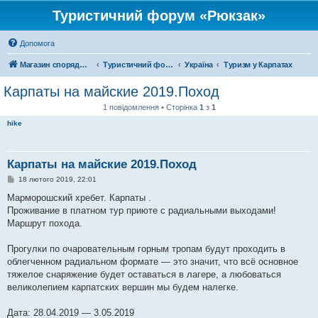
Туристичний форум «Рюкзак»
Допомога
Магазин спорядження
Туристичний форум «Рюкзак»
Україна
Туризм у Карпатах
Карпаты на майские 2019.Поход
1 повідомлення • Сторінка
1
з
1
hike
Карпаты на майские 2019.Поход
П
18 лютого 2019, 22:01
о
в
Марморошский хребет. Карпаты .
і
Проживание в платном тур приюте с радиальными выходами!
д
о
Маршрут похода.
м
л
е
Прогулки по очаровательным горным тропам будут проходить в
н
облегченном радиальном формате — это значит, что всё основное
н
я
тяжелое снаряжение будет оставаться в лагере, а любоваться
великолепием карпатских вершин мы будем налегке.
Дата: 28.04.2019 — 3.05.2019