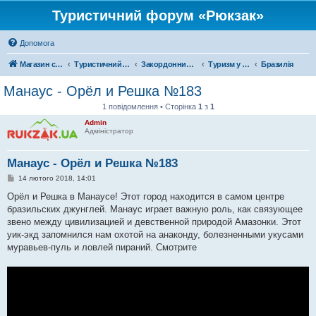
Туристичний форум «Рюкзак»
Допомога
Магазин спорядження
Туристичний форум «Рюкзак»
Закордонний туризм
Туризм у Південній Америці
Бразилія
Манаус - Орёл и Решка №183
1 повідомлення • Сторінка
1
з
1
Admin
Адміністратор
Манаус - Орёл и Решка №183
П
14 лютого 2018, 14:01
о
в
Орёл и Решка в Манаусе! Этот город находится в самом центре
і
бразильских джунглей. Манаус играет важную роль, как связующее
д
о
звено между цивилизацией и девственной природой Амазонки. Этот
м
уик-экд запомнился нам охотой на анаконду, болезненными укусами
л
е
муравьев-пуль и ловлей пираний. Смотрите
н
н
я