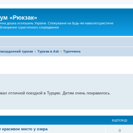
ум «Рюкзак»
ична дошка оголошень України. Спілкування на будь-які навколотуристичні
 обговорення туристичного спорядження
Закордонний туризм
Туризм в Азії
Туреччина
вал отличной поездкой в Турцию. Детям очень понравилось.
ВІДПОВІДІ
у красивое место у озера
0