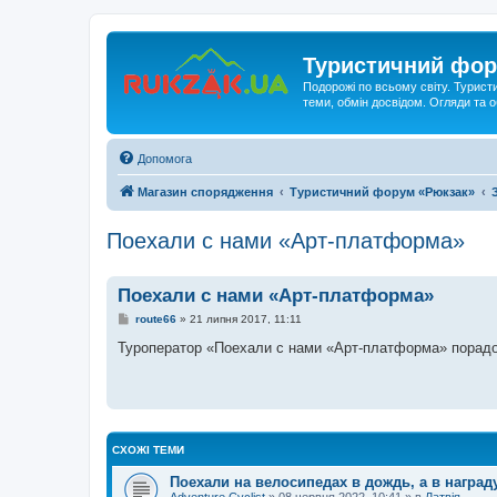
Туристичний фор
Подорожі по всьому світу. Турист
теми, обмін досвідом. Огляди та
Допомога
Магазин спорядження
Туристичний форум «Рюкзак»
Поехали с нами «Арт-платформа»
Поехали с нами «Арт-платформа»
П
route66
»
21 липня 2017, 11:11
о
в
Туроператор «Поехали с нами «Арт-платформа» порадо
і
д
о
м
л
е
н
СХОЖІ ТЕМИ
н
я
Поехали на велосипедах в дождь, а в наград
Adventure Cyclist
»
08 червня 2022, 10:41
» в
Латвія