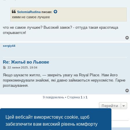
о
в
і
SolomiaRudina
писав:
д
о
хммм не самое лучшее
м
л
е
что не самое лучшее? Высокий замок? - оттуда такая красотища
н
открывается!
н
я
sergiy44
Re: Жильё во Львове
П
22 липня 2025, 19:04
о
в
Якщо шукаєте житло, — зверніть увагу на Royal Place. Нам його
і
порекомендували знайомі, які давно займаються нерухомістю. Гарне
д
о
розташування.
м
л
е
9 повідомлень • Сторінка
1
з
1
н
н
Перейти
я
Цей вебсайт використовує cookie, щоб
ХТО ЗАРАЗ ОНЛАЙН
забезпечити вам високий рівень комфорту
Зараз переглядають цей форум:
ClaudeBot [бот ШІ]
і 0 гостей