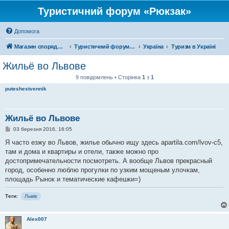
Туристичний форум «Рюкзак»
Допомога
Магазин спорядження
Туристичний форум «Рюкзак»
Україна
Туризм в Україні
Жильё во Львове
9 повідомлень • Сторінка
1
з
1
puteshestvennik
Жильё во Львове
П
03 березня 2016, 16:05
о
в
Я часто езжу во Львов, жилье обычно ищу здесь apartila.com/lvov-c5,
і
там и дома и квартиры и отели, также можно про
д
о
достопримечательности посмотреть. А вообще Львов прекрасный
м
город, особенно люблю прогулки по узким мощеным улочкам,
л
е
площадь Рынок и тематические кафешки=)
н
н
Теги:
я
Львів
Alex007