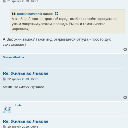
П
21 травня 2019, 16:07
о
в
і
puteshestvennik
писав:
д
о
А вообще Львов прекрасный город, особенно люблю прогулки по
м
узким мощеным улочкам, площадь Рынок и тематические
л
е
кафешки=)
н
н
я
А Высокий замок? такой вид открывается оттуда - просто дух
захватывает)
SolomiaRudina
Re: Жильё во Львове
П
22 травня 2019, 15:06
о
в
хммм не самое лучшее
і
д
о
м
л
lunis
е
н
н
я
Re: Жильё во Львове
П
10 серпня 2019, 09:46