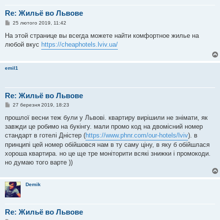
Re: Жильё во Львове
П
25 лютого 2019, 11:42
о
в
На этой странице вы всегда можете найти комфортное жилье на
і
любой вкус
https://cheaphotels.lviv.ua/
д
о
м
л
emil1
е
н
н
я
Re: Жильё во Львове
П
27 березня 2019, 18:23
о
в
прошлої весни теж були у Львові. квартиру вирішили не знімати, як
і
завжди це робимо на букінгу. мали промо код на двомісний номер
д
о
стандарт в готелі Дністер (
https://www.phnr.com/our-hotels/lviv
). в
м
принципі цей номер обійшовся нам в ту саму ціну, в яку б обійшлася
л
е
хороша квартира. но це ще тре моніторити всякі знижки і промокоди.
н
но думаю того варте ))
н
я
Demik
Re: Жильё во Львове