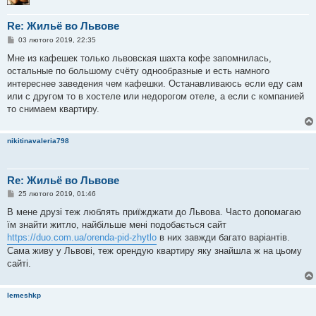
Re: Жильё во Львове
П
03 лютого 2019, 22:35
о
в
Мне из кафешек только львовская шахта кофе запомнилась,
і
остальные по большому счёту однообразные и есть намного
д
о
интереснее заведения чем кафешки. Останавливаюсь если еду сам
м
или с другом то в хостеле или недорогом отеле, а если с компанией
л
е
то снимаем квартиру.
н
н
я
nikitinavaleria798
Re: Жильё во Львове
П
25 лютого 2019, 01:46
о
в
В мене друзі теж люблять приїжджати до Львова. Часто допомагаю
і
їм знайти житло, найбільше мені подобається сайт
д
о
https://duo.com.ua/orenda-pid-zhytlo
в них завжди багато варіантів.
м
Сама живу у Львові, теж орендую квартиру яку знайшла ж на цьому
л
е
сайті.
н
н
я
lemeshkp