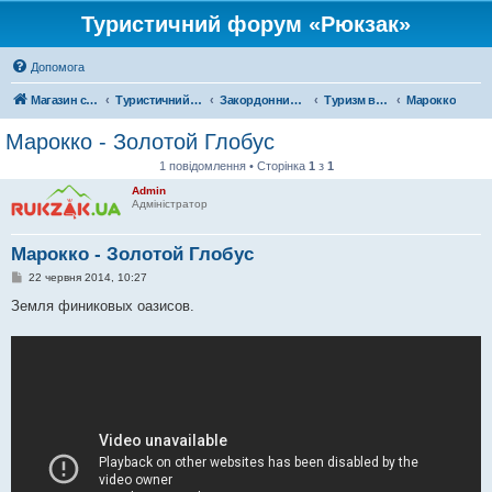
Туристичний форум «Рюкзак»
Допомога
Магазин спорядження
Туристичний форум «Рюкзак»
Закордонний туризм
Туризм в Африці
Марокко
Марокко - Золотой Глобус
1 повідомлення • Сторінка
1
з
1
Admin
Адміністратор
Марокко - Золотой Глобус
П
22 червня 2014, 10:27
о
в
Земля финиковых оазисов.
і
д
о
м
л
е
н
н
я