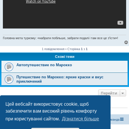
Головна мета туризму: «набрати побільше, забрати подалі і там все це з'їсти»!
1 повідомлення • Сторінка
1
з
1
Схожі теми
Автопутешествие по Марокко
Путешествие по Марокко: яркие краски и вкус
приключений
Перейти
Цей вебсайт використовує cookie, щоб
ХТО ЗАРАЗ ОНЛАЙН
забезпечити вам високий рівень комфорту
Зараз переглядають цей форум:
ClaudeBot [бот ШІ]
і 0 гостей
при користуванні сайтом.
Дізнатися більше
Магазин спорядження
Туристичний форум «Рюкзак»
Команда