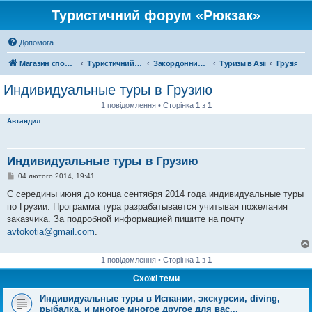
Туристичний форум «Рюкзак»
Допомога
Магазин спорядження
Туристичний форум «Рюкзак»
Закордонний туризм
Туризм в Азії
Грузія
Индивидуальные туры в Грузию
1 повідомлення • Сторінка
1
з
1
Автандил
Индивидуальные туры в Грузию
П
04 лютого 2014, 19:41
о
в
С середины июня до конца сентября 2014 года индивидуальные туры
і
по Грузии. Программа тура разрабатывается учитывая пожелания
д
о
заказчика. За подробной информацией пишите на почту
м
avtokotia@gmail.com
.
л
е
н
н
1 повідомлення • Сторінка
1
з
1
я
Схожі теми
Индивидуальные туры в Испании, экскурсии, diving,
рыбалка, и многое многое другое для вас...