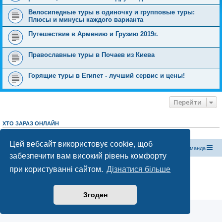
Велосипедные туры в одиночку и групповые туры:
Плюсы и минусы каждого варианта
Путешествие в Армению и Грузию 2019г.
Православные туры в Почаев из Киева
Горящие туры в Египет - лучший сервис и цены!
Перейти
ХТО ЗАРАЗ ОНЛАЙН
Зараз переглядають цей форум:
ClaudeBot [бот ШІ]
і 0 гостей
Цей вебсайт використовує cookie, щоб
Магазин спорядження
Туристичний форум «Рюкзак»
Команда
забезпечити вам високий рівень комфорту
Працює на phpBB® Forum Software © phpBB Limited
при користуванні сайтом.
Дізнатися більше
Конфіденційність
|
Умови
Згоден