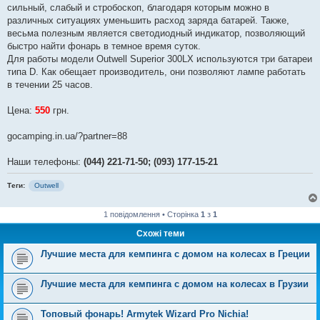
сильный, слабый и стробоскоп, благодаря которым можно в
различных ситуациях уменьшить расход заряда батарей. Также,
весьма полезным является светодиодный индикатор, позволяющий
быстро найти фонарь в темное время суток.
Для работы модели Outwell Superior 300LX используются три батареи
типа D. Как обещает производитель, они позволяют лампе работать
в течении 25 часов.
Цена:
550
грн.
gocamping.in.ua/?partner=88
Наши телефоны:
(044) 221-71-50; (093) 177-15-21
Теги:
Outwell
1 повідомлення • Сторінка
1
з
1
Схожі теми
Лучшие места для кемпинга с домом на колесах в Греции
Лучшие места для кемпинга с домом на колесах в Грузии
Топовый фонарь! Armytek Wizard Pro Nichia!