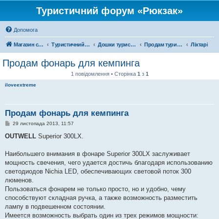
Туристичний форум «Рюкзак»
Допомога
Магазин спорядження
Туристичний форум «Рюкзак»
Дошки туристичних оголошень
Продам туристичне спорядження
Ліхтарі
Продам фонарь для кемпинга
1 повідомлення • Сторінка
1
з
1
iloveextreme
Продам фонарь для кемпинга
П
29 листопада 2013, 11:57
о
в
OUTWELL
Superior 300LX.
і
д
о
Наибольшего внимания в фонаре Superior 300LX заслуживает
м
мощность свечения, чего удается достичь благодаря использованию
л
е
светодиодов Nichia LED, обеспечивающих световой поток 300
н
люменов.
н
я
Пользоваться фонарем не только просто, но и удобно, чему
способствуют складная ручка, а также возможность разместить
лампу в подвешенном состоянии.
Имеется возможность выбрать один из трех режимов мощности: