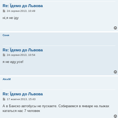
Re: Їдемо до Львова
П
24 серпня 2013, 10:49
о
в
нi,я не iду
і
д
о
м
л
Сеня
е
н
н
я
Re: Їдемо до Львова
П
24 серпня 2013, 10:54
о
в
я не иду,усе!
і
д
о
м
л
AlexM
е
н
н
я
Re: Їдемо до Львова
П
17 жовтня 2013, 15:43
о
в
А в Банско автобусы не пускаете. Собираемся в январе на лыжах
і
кататься нас 7 человек
д
о
м