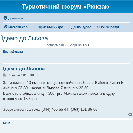
Туристичний форум «Рюкзак»
Допомога
Магазин спорядження
Туристичний форум «Рюкзак»
Дошки туристичних оголошень
Пошук попутників
Їдемо до Львова
4 повідомлень • Сторінка
1
з
1
ЕленаДокова
Їдемо до Львова
П
02 липня 2013, 00:02
о
в
Залишилось 10 вільних місць в автобусі на Львів. Виїзд з Києва 5
і
липня о 23:30 і назад зі Львова 7 липня о 23.30.
д
о
Вартість в обидва кінці - 300 грн. Можна також поїхати в одну
м
сторону за 150 грн.
л
е
н
Звертайтеся за тел.: (044) 466-66-44, (063) 151-85-06.
н
я
Сеня