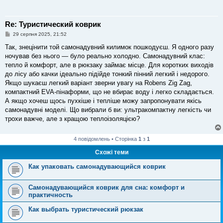
Re: Туристический коврик
П
29 серпня 2025, 21:52
о
в
Так, знецінити той самонадувний килимок пошкодуєш. Я одного разу
і
ночував без нього — було реально холодно. Самонадувний клас:
д
о
тепло й комфорт, але в рюкзаку займає місце. Для коротких виходів
м
до лісу або качки ідеально підійде тонкий пінний легкий і недорого.
л
е
Якщо шукаєш легкий варіант зверни увагу на Robens Zig Zag,
н
компактний EVA‑пінаформи, що не вбирає воду і легко складається.
н
я
А якщо хочеш щось пухкіше і тепліше можу запропонувати якісь
самонадувні моделі. Що вибрали б ви: ультракомпактну легкість чи
трохи важче, але з кращою теплоізоляцією?
4 повідомлень • Сторінка
1
з
1
Схожі теми
Как упаковать самонадувающийся коврик
Самонадувающийся коврик для сна: комфорт и
практичность
Как выбрать туристический рюкзак