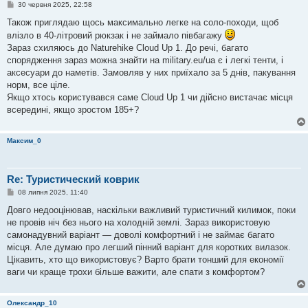
П
30 червня 2025, 22:58
о
в
Також приглядаю щось максимально легке на соло-походи, щоб
і
влізло в 40-літровий рюкзак і не займало півбагажу
д
о
Зараз схиляюсь до Naturehike Cloud Up 1. До речі, багато
м
спорядження зараз можна знайти на military.eu/ua є і легкі тенти, і
л
е
аксесуари до наметів. Замовляв у них приїхало за 5 днів, пакування
н
норм, все ціле.
н
я
Якщо хтось користувався саме Cloud Up 1 чи дійсно вистачає місця
всередині, якщо зростом 185+?
Максим_0
Re: Туристический коврик
П
08 липня 2025, 11:40
о
в
Довго недооцінював, наскільки важливий туристичний килимок, поки
і
не провів ніч без нього на холодній землі. Зараз використовую
д
о
самонадувний варіант — доволі комфортний і не займає багато
м
місця. Але думаю про легший пінний варіант для коротких вилазок.
л
е
Цікавить, хто що використовує? Варто брати тонший для економії
н
ваги чи краще трохи більше важити, але спати з комфортом?
н
я
Олександр_10