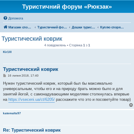
Туристичний форум «Рюкзак»
Допомога
Магазин спорядження
Туристичний форум «Рюкзак»
Дошки туристичних оголошень
Куплю спорядження
Туристический коврик
4 повідомлень • Сторінка
1
з
1
Kir1lll
Туристический коврик
П
16 липня 2018, 17:40
о
в
Нужен туристический коврик, который был бы максимально
і
универсальным, чтобы его и на природу брать можно было и для
д
о
занятий йогой, с самонадувающими моделями столкнулась впервые
м
на
https://vseceni.ua/ct/6205/
расскажите что это и посоветуйте товар)
л
е
н
н
katemalts97
я
Re: Туристический коврик