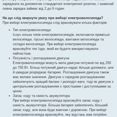
заряджати за допомогою стандартної електричної розетки, і зазвичай
повна зарядка займає від 2 до 6 годин.
На що слід звернути увагу при виборі електровелосипеда?
При виборі електровелосипеда слід враховувати кілька факторів:
Тип електровелосипеда
Існує кілька типів електровелосипедів, включаючи приміські
велосипеди, гірські велосипеди, вантажні велосипеди та
складні велосипеди. При виборі електровелосипеда
враховуйте тип їзди, який ви будете використовувати
найчастіше.
Потужність і розташування двигуна
Електровелосипеди можуть мати двигуни потужністю від 250
до 750 Вт. Більш потужний двигун надає більше допомоги, але
й швидше розряджає батарею. Розташування двигуна також
має велике значення. Двигуни з середнім розташуванням
забезпечують кращий баланс і розподіл ваги, тоді як двигуни з
центральним розташуванням є простішими і доступнішими за
ціною.
Запас ходу та ємність акумулятора
При виборі електровелосипеда враховуйте запас ходу і
ємність акумулятора. Більша батарея забезпечить більший
запас ходу, але вона буде важчою і дорожчою. При виборі
електровелосипеда враховуйте, яку відстань вам потрібно