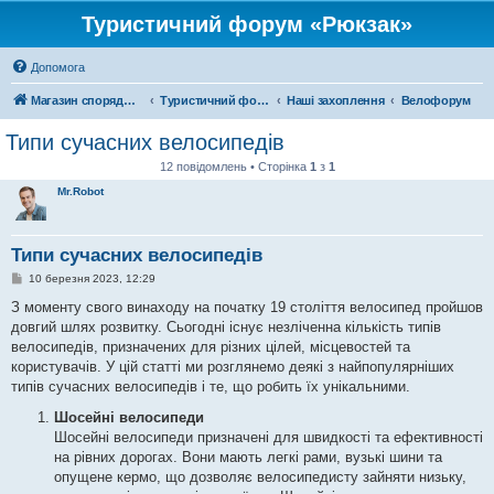
Туристичний форум «Рюкзак»
Допомога
Магазин спорядження
Туристичний форум «Рюкзак»
Наші захоплення
Велофорум
Типи сучасних велосипедів
12 повідомлень • Сторінка
1
з
1
Mr.Robot
Типи сучасних велосипедів
П
10 березня 2023, 12:29
о
в
З моменту свого винаходу на початку 19 століття велосипед пройшов
і
довгий шлях розвитку. Сьогодні існує незліченна кількість типів
д
о
велосипедів, призначених для різних цілей, місцевостей та
м
користувачів. У цій статті ми розглянемо деякі з найпопулярніших
л
е
типів сучасних велосипедів і те, що робить їх унікальними.
н
н
Шосейні велосипеди
я
Шосейні велосипеди призначені для швидкості та ефективності
на рівних дорогах. Вони мають легкі рами, вузькі шини та
опущене кермо, що дозволяє велосипедисту зайняти низьку,