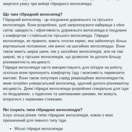
звертати увагу при виборі гібридного велосипеда.
Що таке гібридний велосипед?
Гібридний велосипед - це поєднання дорожнього та гірського
велосипедів. Вони розроблені, щоб запропонувати найкраще з обох
світів: швидкість і ефективність дорожнього велосипеда в поєднанні
з комфортом і стабільністю гірського велосипеда. Гібридні
велосипеди, як правило, мають плоске кермо, яке забезпечує більш
вертикальне положення, ніж винос на шосейних велосипедах. Вони
також мають ширші шини, ніж у шосейних велосипедів, але не такі
широкі, як у гірських велосипедів, що дозволяє їм долати більшу
різноманітність місцевості.
Гібридні велосипеди часто використовують для поїздок на роботу,
оскільки вони пропонують комфортну їзду і можливість перевозити
вантажі. Вони також популярні серед рекреаційних велосипедистів,
яким потрібен універсальний велосипед, здатний долати різноманітну
місцевість. Деякі гібридні велосипеди розроблені спеціально для їзди
по бездоріжжю, з підвіскою та шипованими шинами, які можуть
впоратися з нерівними стежками.
Які існують типи гібридних велосипедів?
Існує кілька різних типів гібридних велосипедів, кожен з яких
призначений для певного типу їзди.
Міські гібридні велосипеди