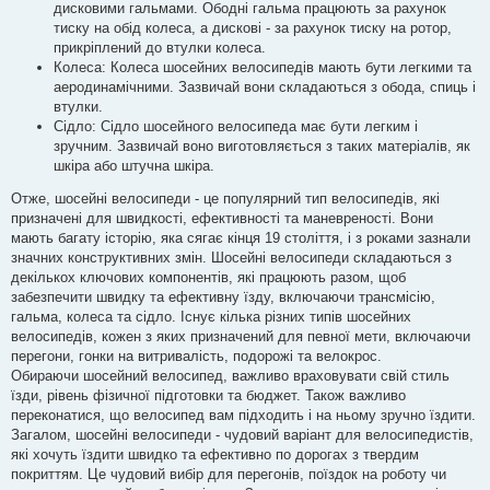
дисковими гальмами. Ободні гальма працюють за рахунок
тиску на обід колеса, а дискові - за рахунок тиску на ротор,
прикріплений до втулки колеса.
Колеса: Колеса шосейних велосипедів мають бути легкими та
аеродинамічними. Зазвичай вони складаються з обода, спиць і
втулки.
Сідло: Сідло шосейного велосипеда має бути легким і
зручним. Зазвичай воно виготовляється з таких матеріалів, як
шкіра або штучна шкіра.
Отже, шосейні велосипеди - це популярний тип велосипедів, які
призначені для швидкості, ефективності та маневреності. Вони
мають багату історію, яка сягає кінця 19 століття, і з роками зазнали
значних конструктивних змін. Шосейні велосипеди складаються з
декількох ключових компонентів, які працюють разом, щоб
забезпечити швидку та ефективну їзду, включаючи трансмісію,
гальма, колеса та сідло. Існує кілька різних типів шосейних
велосипедів, кожен з яких призначений для певної мети, включаючи
перегони, гонки на витривалість, подорожі та велокрос.
Обираючи шосейний велосипед, важливо враховувати свій стиль
їзди, рівень фізичної підготовки та бюджет. Також важливо
переконатися, що велосипед вам підходить і на ньому зручно їздити.
Загалом, шосейні велосипеди - чудовий варіант для велосипедистів,
які хочуть їздити швидко та ефективно по дорогах з твердим
покриттям. Це чудовий вибір для перегонів, поїздок на роботу чи