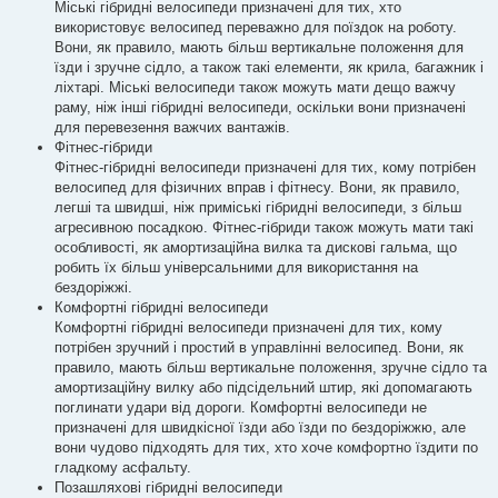
Міські гібридні велосипеди призначені для тих, хто
використовує велосипед переважно для поїздок на роботу.
Вони, як правило, мають більш вертикальне положення для
їзди і зручне сідло, а також такі елементи, як крила, багажник і
ліхтарі. Міські велосипеди також можуть мати дещо важчу
раму, ніж інші гібридні велосипеди, оскільки вони призначені
для перевезення важчих вантажів.
Фітнес-гібриди
Фітнес-гібридні велосипеди призначені для тих, кому потрібен
велосипед для фізичних вправ і фітнесу. Вони, як правило,
легші та швидші, ніж приміські гібридні велосипеди, з більш
агресивною посадкою. Фітнес-гібриди також можуть мати такі
особливості, як амортизаційна вилка та дискові гальма, що
робить їх більш універсальними для використання на
бездоріжжі.
Комфортні гібридні велосипеди
Комфортні гібридні велосипеди призначені для тих, кому
потрібен зручний і простий в управлінні велосипед. Вони, як
правило, мають більш вертикальне положення, зручне сідло та
амортизаційну вилку або підсідельний штир, які допомагають
поглинати удари від дороги. Комфортні велосипеди не
призначені для швидкісної їзди або їзди по бездоріжжю, але
вони чудово підходять для тих, хто хоче комфортно їздити по
гладкому асфальту.
Позашляхові гібридні велосипеди