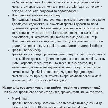
та безкамерні шини. Позашляхові велосипеди універсальні і
можуть використовуватися для різних видів їзди, включаючи
поїздки на роботу, подорожі та велоподорожі.
Пригодницькі гравійні велосипеди
Пригодницькі гравійні велосипеди призначені для тих, хто хоче
дослідити бездоріжжя, включаючи гравійні дороги та легкі
одноколійні траси. Ці велосипеди зазвичай мають ширші шини
та агресивнішу геометрію, ніж позашляховики, а також такі
особливості, як амортизаційні вилки та підсідельний штир.
Пригодницькі велосипеди чудово підходять для тих, хто хоче
подолати пересічену місцевість і дослідити віддалені райони.
Гравійні велосипеди
Гравійні велосипеди призначені для гонщиків, які хочуть ганяти
по гравійних дорогах. Ці велосипеди, як правило, легкі і мають
більш агресивну геометрію, ніж шосейні або пригодницькі
велосипеди, а також аеродинамічні рами та вуглепластикові
компоненти. Гравійні велосипеди чудово підходять для
змагальних гонщиків, які хочуть випробовувати себе на межі
можливостей на пересіченій місцевості.
На що слід звернути увагу при виборі гравійного велосипеда?
При виборі гравійного велосипеда слід враховувати кілька факторів:
Розмір шин
Гравійні велосипеди зазвичай мають розмір шин від 28 мм до
42 мм у діаметрі. Ширші шини забезпечують більшу