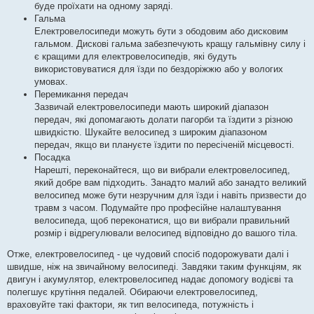
буде проїхати на одному заряді.
Гальма
Електровелосипеди можуть бути з ободовим або дисковим
гальмом. Дискові гальма забезпечують кращу гальмівну силу і
є кращими для електровелосипедів, які будуть
використовуватися для їзди по бездоріжжю або у вологих
умовах.
Перемикання передач
Зазвичай електровелосипеди мають широкий діапазон
передач, які допомагають долати пагорби та їздити з різною
швидкістю. Шукайте велосипед з широким діапазоном
передач, якщо ви плануєте їздити по пересіченій місцевості.
Посадка
Нарешті, переконайтеся, що ви вибрали електровелосипед,
який добре вам підходить. Занадто малий або занадто великий
велосипед може бути незручним для їзди і навіть призвести до
травм з часом. Подумайте про професійне налаштування
велосипеда, щоб переконатися, що ви вибрали правильний
розмір і відрегулювали велосипед відповідно до вашого тіла.
Отже, електровелосипед - це чудовий спосіб подорожувати далі і
швидше, ніж на звичайному велосипеді. Завдяки таким функціям, як
двигун і акумулятор, електровелосипед надає допомогу водієві та
полегшує крутіння педалей. Обираючи електровелосипед,
враховуйте такі фактори, як тип велосипеда, потужність і