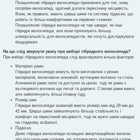
Позашляхові гібридні велосипеди призначені для тих, кому
потрібен велосипед, здатний долати пересічену місцевість.
Вони, як правило, мають ширші шини та систему підвіски, що
робить їх більш комфортними на нерівних стежках.
Позашляхові гібридні велосипеди не такі швидкі, як інші
гібридні велосипеди, але вони пропонують більшу
універсальність для велосипедистів, які хочуть досліджувати
бездоріжжя.
На що слід звернути увагу при виборі гібридного велосипеда?
При виборі гібридного велосипеда слід враховувати кілька факторів:
Матеріал рами
Гібридні велосипеди можуть бути виготовлені з різних
матеріалів, включаючи алюміній, вуглецеве волокно та сталь.
Алюмінієві рами легкі та доступні за ціною, тоді як рами з
вуглецевого волокна ще легші та дорожчі. Сталеві рами важчі,
але забезпечують більш плавну їзду.
Розмір шин
Гібридні велосипеди зазвичай мають розмір шин від 28 мм до
42 мм. Ширші шини забезпечують більшу стабільність і
комфорт на пересіченій місцевості, тоді як вужчі шини швидші
на гладкому асфальті.
Підвіска
Деякі гібридні велосипеди оснащені амортизаційною вилкою
або підсідельним штирем, які допомагають поглинати удари