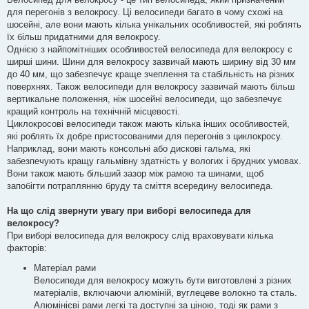
для перегонів з велокросу. Ці велосипеди багато в чому схожі на
шосейні, але вони мають кілька унікальних особливостей, які роблять
їх більш придатними для велокросу.
Однією з найпомітніших особливостей велосипеда для велокросу є
ширші шини. Шини для велокросу зазвичай мають ширину від 30 мм
до 40 мм, що забезпечує краще зчеплення та стабільність на різних
поверхнях. Також велосипеди для велокросу зазвичай мають більш
вертикальне положення, ніж шосейні велосипеди, що забезпечує
кращий контроль на технічній місцевості.
Циклокросові велосипеди також мають кілька інших особливостей,
які роблять їх добре пристосованими для перегонів з циклокросу.
Наприклад, вони мають консольні або дискові гальма, які
забезпечують кращу гальмівну здатність у вологих і брудних умовах.
Вони також мають більший зазор між рамою та шинами, щоб
запобігти потраплянню бруду та сміття всередину велосипеда.
На що слід звернути увагу при виборі велосипеда для
велокросу?
При виборі велосипеда для велокросу слід враховувати кілька
факторів:
Матеріал рами
Велосипеди для велокросу можуть бути виготовлені з різних
матеріалів, включаючи алюміній, вуглецеве волокно та сталь.
Алюмінієві рами легкі та доступні за ціною, тоді як рами з