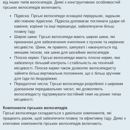
від інших типів велосипедів. Деякі з конструктивних особливостей
гірських велосипедів включають:
Підвіска: Гірські велосипеди оснащені передньою, задньою
або повною підвіскою. Підвіска допомагає поглинати удари об
каміння, коріння та інші перешкоди, забезпечуючи більш
плавну їзду.
Широкі шини: Гірські велосипеди мають широкі шини, які
призначені для забезпечення зчеплення з пухкою та нерівною
місцевістю. Шини, як правило, шипуваті і накачуються під
меншим тиском, ніж шини для шосейних велосипедів.
Плоске кермо: Гірські велосипеди мають плоске кермо, яке
забезпечує більший контроль і стабільність на технічній
місцевості. Плоске кермо також дозволяє велосипедисту
зайняти більш вертикальне положення, що є більш зручним
для їзди по бездоріжжю.
Передаточні числа: Гірські велосипеди розроблені з широким
діапазоном передавальних чисел, які дозволяють
велосипедисту підтримувати постійний темп на різних типах
місцевості.
Компоненти гірських велосипедів
Гірські велосипеди складаються з декількох компонентів, які
працюють разом, щоб забезпечити плавну та ефективну їзду. Деякі з
ключових компонентів гірських велосипедів включають: