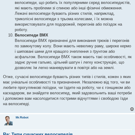
велосипеди, що робить їх популярними серед велосипедистів,
які мають проблеми зі спиною або інші фізичні обмеження.
Лежачі велосипеди бувають різних стилів, наприклад,
триколісні велосипеди з трьома колесами, і їх можна
використовувати для подорожей, перегонів або поїздок на
роботу.
Велосипеди BMX
Велосипеди BMX призначені для виконання трюків і перегонів
по замкнутому колу. Вони мають невелику раму, широке кермо
і шиповані шини для кращого зчеплення з ґрунтом або
асфальтом. Велосипеди BMX також мають такі особливості, як
заднє ручне гальмо, цільний шатун і легку конструкцію, що
дозволяє їм легко маневрувати в повітрі або на землі.
Отже, сучасні велосипеди бувають різних типів і стилів, кожен з яких
має унікальні особливості та призначення. Незалежно від того, чи ви
любите прогулянкові поїздки, чи їздите на роботу, чи є гонщиком або
каскадером, ви знайдете велосипед, який задовольнить ваші потреби
і допоможе вам насолодитися гострими відчуттями і свободою їзди
на велосипеді.
Mr.Robot
Re: Типи сучасних велосипедів