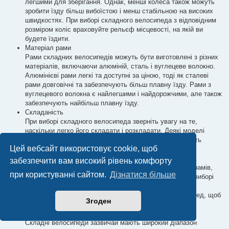
легшими для зберігання. Однак, менші колеса також можуть
зробити їзду більш вибоїстою і менш стабільною на високих
швидкостях. При виборі складного велосипеда з відповідним
розміром коліс враховуйте рельєф місцевості, на якій ви
будете їздити.
Матеріал рами
Рами складних велосипедів можуть бути виготовлені з різних
матеріалів, включаючи алюміній, сталь і вуглецеве волокно.
Алюмінієві рами легкі та доступні за ціною, тоді як сталеві
рами довговічні та забезпечують більш плавну їзду. Рами з
вуглецевого волокна є найлегшими і найдорожчими, але також
забезпечують найбільш плавну їзду.
Складаність
При виборі складного велосипеда зверніть увагу на те,
наскільки легко його складати і розкладати. Деякі моделі
можна скласти за лічені секунди, тоді як інші вимагають
Цей вебсайт використовує cookie, щоб
більше часу і зусиль для розкладання.
Вага
забезпечити вам високий рівень комфорту
Складні велосипеди можуть важити від 15 до 40 кілограмів,
при користуванні сайтом.
Дізнатися більше
залежно від типу велосипеда та матеріалу рами. При виборі
складного велосипеда з комфортною для вас вагою
враховуйте, скільки вам потрібно буде носити велосипед, щоб
Згоден
він був зручним для вас.
Перемикання передач
Складні велосипеди зазвичай мають широкий діапазон