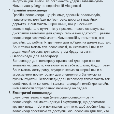
амортизаційні вилки, які поглинають удари і забезпечують
більш плавну їзду по пересіченій місцевості.
Гравійні велосипеди
Гравійні велосипеди - це різновид дорожніх велосипедів,
призначених для їзди по ґрунтових дорогах і гравійних
доріжках. Вони мають ширші шини, ніж у шосейних
велосипедів, але вужчі, ніж у гірських, і часто оснащуються
дисковими гальмами для кращої гальмівної здатності. Гравійні
велосипеди зазвичай мають більш спокійну геометрію, ніж
шосейні, що робить їх зручними для поїздок на далекі відстані.
Вони також мають такі особливості, як безкамерні шини та
додатковий кліренс для захисту від бруду та сміття.
Велосипеди для велокросу
Велосипеди для велокросу призначені для перегонів по
змішаній місцевості, яка включає в себе асфальт, бруд і траву.
Вони мають легку раму, опущене кермо та широкі шини з
агресивними протекторами для зчеплення з багнюкою та
пухким ґрунтом. Велосипеди для циклокросу також мають такі
особливості, як консольні гальма та вищий нижній кронштейн,
щоб запобігти потраплянню перешкод на педалі.
Електричні велосипеди
Електричні велосипеди (електровелосипеди) - це тип
велосипедів, які мають двигун і акумулятор, що допомагає
крутити педалі. Вони призначені для того, щоб зробити їзду на
велосипеді простішою та доступнішою, особливо для тих, хто