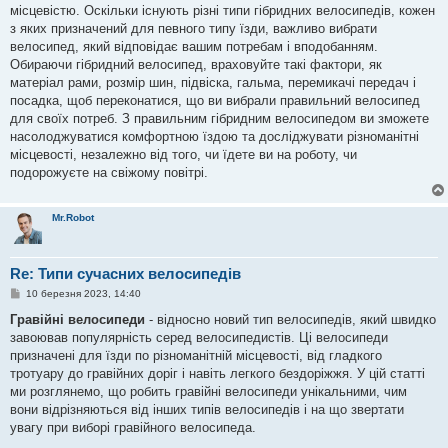
місцевістю. Оскільки існують різні типи гібридних велосипедів, кожен
з яких призначений для певного типу їзди, важливо вибрати
велосипед, який відповідає вашим потребам і вподобанням.
Обираючи гібридний велосипед, враховуйте такі фактори, як
матеріал рами, розмір шин, підвіска, гальма, перемикачі передач і
посадка, щоб переконатися, що ви вибрали правильний велосипед
для своїх потреб. З правильним гібридним велосипедом ви зможете
насолоджуватися комфортною їздою та досліджувати різноманітні
місцевості, незалежно від того, чи їдете ви на роботу, чи
подорожуєте на свіжому повітрі.
Mr.Robot
Re: Типи сучасних велосипедів
П
10 березня 2023, 14:40
о
в
Гравійні велосипеди
- відносно новий тип велосипедів, який швидко
і
завоював популярність серед велосипедистів. Ці велосипеди
д
о
призначені для їзди по різноманітній місцевості, від гладкого
м
тротуару до гравійних доріг і навіть легкого бездоріжжя. У цій статті
л
е
ми розглянемо, що робить гравійні велосипеди унікальними, чим
н
вони відрізняються від інших типів велосипедів і на що звертати
н
я
увагу при виборі гравійного велосипеда.