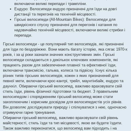
включаючи великі перепади і трампліни.
Ендуро: Велосипеди ендуро призначені для їзди на довгі
дистанції та перегонів на технічній місцевості.
Гірські велосипеди (All-Mountain Bikes): Велосипеди для
швидкісного спуску призначені для перегонів і катання по
надзвичайно технічній місцевості, включаючи великі стрибки і
перепади.
Гірські велосипеди - це популярний тип велосипедів, які призначені
для їзди по бездоріжжю. Вони мають багату історію, яка сягає 1970-х
років, і за ці роки зазнали значних конструктивних змін. Гірські
велосипеди складаються з декількох ключових компонентів, які
працюють разом для забезпечення плавної та ефективної їзди,
включаючи трансмісію, гальма, колеса та підвіску. Існує кілька
різних типів гірських велосипедів, кожен з яких призначений для
певної мети, включаючи крос-кантрі, трейл, маунтінбайк, ендуро та
даунхіл. Обираючи гірський велосипед, важливо враховувати свій
стиль їзди, рівень фізичної підготовки та бюджет. З правильним
велосипедом і спорядженням гірський велосипед може стати
захоплюючим і корисним досвідом для велосипедистів усіх рівнів.
Він дозволяє досліджувати природу і спілкуватися з нею, одночасно
отримуючи гарне тренування.
Обираючи гірський велосипед, важливо враховувати свій рівень
майстерності, стиль їзди та тип місцевості, якою ви будете їздити.
Також важливо переконатися, що велосипед вам підходить і на