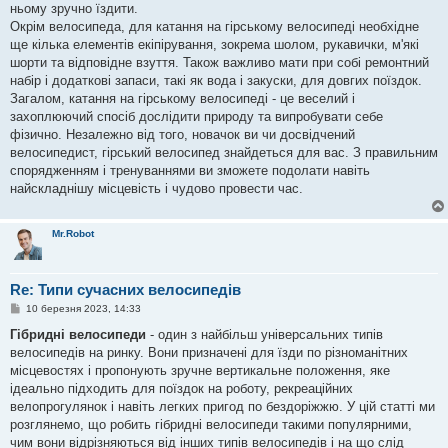
ньому зручно їздити.
Окрім велосипеда, для катання на гірському велосипеді необхідне
ще кілька елементів екіпірування, зокрема шолом, рукавички, м'які
шорти та відповідне взуття. Також важливо мати при собі ремонтний
набір і додаткові запаси, такі як вода і закуски, для довгих поїздок.
Загалом, катання на гірському велосипеді - це веселий і
захоплюючий спосіб дослідити природу та випробувати себе
фізично. Незалежно від того, новачок ви чи досвідчений
велосипедист, гірський велосипед знайдеться для вас. З правильним
спорядженням і тренуваннями ви зможете подолати навіть
найскладнішу місцевість і чудово провести час.
Mr.Robot
Re: Типи сучасних велосипедів
П
10 березня 2023, 14:33
о
в
Гібридні велосипеди
- один з найбільш універсальних типів
і
велосипедів на ринку. Вони призначені для їзди по різноманітних
д
о
місцевостях і пропонують зручне вертикальне положення, яке
м
ідеально підходить для поїздок на роботу, рекреаційних
л
е
велопрогулянок і навіть легких пригод по бездоріжжю. У цій статті ми
н
розглянемо, що робить гібридні велосипеди такими популярними,
н
я
чим вони відрізняються від інших типів велосипедів і на що слід