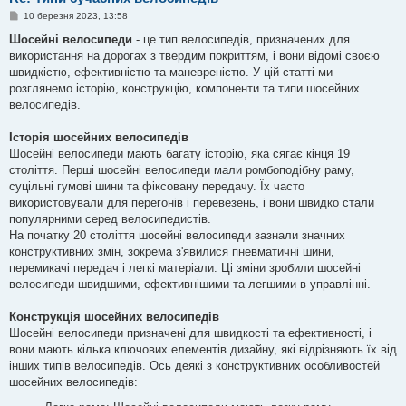
П
10 березня 2023, 13:58
о
в
Шосейні велосипеди
- це тип велосипедів, призначених для
і
використання на дорогах з твердим покриттям, і вони відомі своєю
д
о
швидкістю, ефективністю та маневреністю. У цій статті ми
м
розглянемо історію, конструкцію, компоненти та типи шосейних
л
е
велосипедів.
н
н
я
Історія шосейних велосипедів
Шосейні велосипеди мають багату історію, яка сягає кінця 19
століття. Перші шосейні велосипеди мали ромбоподібну раму,
суцільні гумові шини та фіксовану передачу. Їх часто
використовували для перегонів і перевезень, і вони швидко стали
популярними серед велосипедистів.
На початку 20 століття шосейні велосипеди зазнали значних
конструктивних змін, зокрема з'явилися пневматичні шини,
перемикачі передач і легкі матеріали. Ці зміни зробили шосейні
велосипеди швидшими, ефективнішими та легшими в управлінні.
Конструкція шосейних велосипедів
Шосейні велосипеди призначені для швидкості та ефективності, і
вони мають кілька ключових елементів дизайну, які відрізняють їх від
інших типів велосипедів. Ось деякі з конструктивних особливостей
шосейних велосипедів: