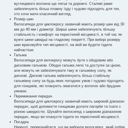
вуглецевого волокна ще легші та дорожчі. Сталеві рами
забезпечують більш плавну їзду і чудово підходять для тих,
хто хоче мати класичний вигляд.
Розмір шин
Велосипеди для циклокросу зазвичай мають розмір шин від 30
мм до 40 мм і діаметрі. Ширші шини забезпечують більшу
стабільність і комфорт на пересіченій місцевості, в той час як
вужчі шини швидші на гладкому покритті. При виборі розміру
шин враховуйте тип місцевості, на якій ви будете їздити
найчастіше.
Гальма
Велосипеди для велокросу можуть бути з ободовим або
дисковим гальмом. Ободні гальма легкі та доступні за ціною,
але можуть не забезпечувати таку ж гальмівну силу, як
дискові. Дискові гальма забезпечують більш стабільну
гальмівну силу за будь-яких погодних умов і чудово підходять
для гонщиків, які планують змагатися у вологих або брудних
умовах.
Перемикання передач
Велосипеди для циклокросу зазвичай мають широкий діапазон
передач, щоб допомогти гонщикам долати пагорби та їхати з
різною швидкістю. Шукайте велосипед з широким діапазоном
передач, якщо ви плануєте їздити по пересіченій місцевості.
Посадка
Нарешті, переконайтеся, що ви вибрали велосипед, який добре