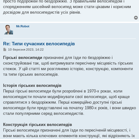
просто подорожей по бездоріжжю. З правильним велосипедом і
спорядженням шосейний велосипед може стати цікавим і корисним
досвідом для велосипедистів усіх рівнів.
Mr.Robot
Re: Типи сучасних велосипедів
П
10 березня 2023, 14:22
о
в
Гірські велосипеди
призначені для їзди по бездоріжжю і
і
сконструйовані так, щоб витримувати пересічену місцевість гірських
д
о
стежок. У цій статті ми розглянемо історію, конструкцію, компоненти
м
та типи гірських велосипедів.
л
е
н
Історія гірських велосипедів
н
я
Перші гірські велосипеди були розроблені в 1970-х роках, коли
велосипедисти почали модифікувати свої велосипеди, щоб краще
справлятися з бездоріжжям. Перші комерційно доступні гірські
велосипеди були представлені на початку 1980-х років, і вони швидко
стали популярними серед велосипедистів.
Конструкція гірських велосипедів
Гірські велосипеди призначені для їзди по пересіченій місцевості, і
вони мають кілька ключових елементів конструкції, які відрізняють їх