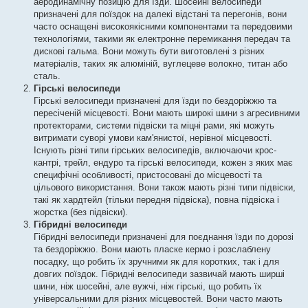
аеродинамічну позицію для їзди. Шосейні велосипеди
призначені для поїздок на далекі відстані та перегонів, вони
часто оснащені високоякісними компонентами та передовими
технологіями, такими як електронне перемикання передач та
дискові гальма. Вони можуть бути виготовлені з різних
матеріалів, таких як алюміній, вуглецеве волокно, титан або
сталь.
Гірські велосипеди
Гірські велосипеди призначені для їзди по бездоріжжю та
пересіченій місцевості. Вони мають широкі шини з агресивними
протекторами, системи підвіски та міцні рами, які можуть
витримати суворі умови кам'янистої, нерівної місцевості.
Існують різні типи гірських велосипедів, включаючи крос-
кантрі, трейл, ендуро та гірські велосипеди, кожен з яких має
специфічні особливості, пристосовані до місцевості та
цільового використання. Вони також мають різні типи підвіски,
такі як хардтейл (тільки передня підвіска), повна підвіска і
жорстка (без підвіски).
Гібридні велосипеди
Гібридні велосипеди призначені для поєднання їзди по дорозі
та бездоріжжю. Вони мають пласке кермо і розслаблену
посадку, що робить їх зручними як для коротких, так і для
довгих поїздок. Гібридні велосипеди зазвичай мають ширші
шини, ніж шосейні, але вужчі, ніж гірські, що робить їх
універсальними для різних місцевостей. Вони часто мають