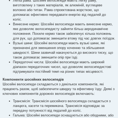
Легка рама: Шосейні велосипеди мають легку раму,
виготовлену з таких матеріалів, як алюміній, вуглецеве
волокно або титан. Рама спроектована жорсткою, що
допомагає ефективно передавати енергію від педалей до
коліс.
Винесене кермо: Шосейні велосипеди мають винесене кермо,
яке дозволяє велосипедисту зайняти більш аеродинамічне
положення. Похиле кермо також забезпечує кілька положень
для рук, що допомагає зменшити втому під час довгих поїздок.
Вузькі шини: Шосейні велосипеди мають вузькі шини, які
призначені для зменшення опору коченню та збільшення
швидкості. Шини зазвичай накачуються до високого тиску, що
також допомагає зменшити опір при їзді.
Передаточні числа: Шосейні велосипеди мають широкий
діапазон передаточних чисел, що дозволяє велосипедистові
підтримувати постійний темп на різних типах місцевості.
Компоненти шосейних велосипедів
Шосейні велосипеди складаються з декількох компонентів, які
працюють разом, щоб забезпечити швидку та ефективну їзду. Деякі з
ключових компонентів дорожніх велосипедів включають:
Трансмісія: Трансмісія шосейного велосипеда складається з
ланцюга, касети та перемикача. Трансмісія відповідає за
передачу потужності від педалей до коліс.
Гальма: Шосейні велосипеди оснащуються або ободними, або