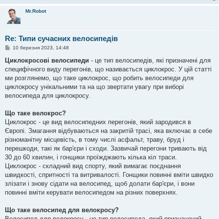
Mr.Robot
Re: Типи сучасних велосипедів
П
10 березня 2023, 14:48
о
в
Циклокросові велосипеди
- це тип велосипедів, які призначені для
і
специфічного виду перегонів, що називається циклокрос. У цій статті
д
о
ми розглянемо, що таке циклокрос, що робить велосипеди для
м
циклокросу унікальними та на що звертати увагу при виборі
л
е
велосипеда для циклокросу.
н
н
я
Що таке велокрос?
Циклокрос - це вид велосипедних перегонів, який зародився в
Європі. Змагання відбуваються на закритій трасі, яка включає в себе
різноманітну місцевість, в тому числі асфальт, траву, бруд і
перешкоди, такі як бар'єри і сходи. Зазвичай перегони тривають від
30 до 60 хвилин, і гонщики проїжджають кілька кіл траси.
Циклокрос - складний вид спорту, який вимагає поєднання
швидкості, спритності та витривалості. Гонщики повинні вміти швидко
злізати і знову сідати на велосипед, щоб долати бар'єри, і вони
повинні вміти керувати велосипедом на різних поверхнях.
Що таке велосипед для велокросу?
Велосипед для велокросу - це тип велосипеда, який призначений