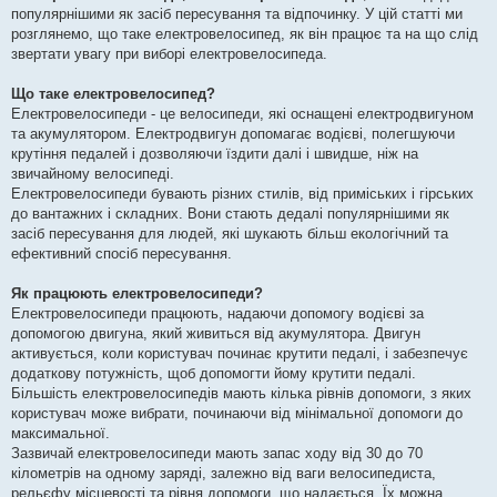
і
популярнішими як засіб пересування та відпочинку. У цій статті ми
д
о
розглянемо, що таке електровелосипед, як він працює та на що слід
м
звертати увагу при виборі електровелосипеда.
л
е
н
Що таке електровелосипед?
н
я
Електровелосипеди - це велосипеди, які оснащені електродвигуном
та акумулятором. Електродвигун допомагає водієві, полегшуючи
крутіння педалей і дозволяючи їздити далі і швидше, ніж на
звичайному велосипеді.
Електровелосипеди бувають різних стилів, від приміських і гірських
до вантажних і складних. Вони стають дедалі популярнішими як
засіб пересування для людей, які шукають більш екологічний та
ефективний спосіб пересування.
Як працюють електровелосипеди?
Електровелосипеди працюють, надаючи допомогу водієві за
допомогою двигуна, який живиться від акумулятора. Двигун
активується, коли користувач починає крутити педалі, і забезпечує
додаткову потужність, щоб допомогти йому крутити педалі.
Більшість електровелосипедів мають кілька рівнів допомоги, з яких
користувач може вибрати, починаючи від мінімальної допомоги до
максимальної.
Зазвичай електровелосипеди мають запас ходу від 30 до 70
кілометрів на одному заряді, залежно від ваги велосипедиста,
рельєфу місцевості та рівня допомоги, що надається. Їх можна