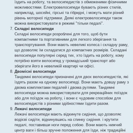
їздить на роботу, та велосипедистів з обмеженими фізичними
можливостями. Електровелосипеди бувають різних стилів,
наприклад, шосейні, гірські та гібридні, і можуть мати різний
рівень моторної підтримки. Деякі електровелосипеди також
можна використовувати в режимі "тільки педалі".
Складні велосипеди
Складні велосипеди розроблені для того, щоб бути
компактними та портативними для легкого зберігання та
транспортування. Вони мають невеликі колеса і складну раму,
що дозволяє їм складатися до компактних розмірів. Складані
велосипеди популярні серед тих, хто їздить на роботу, кому
потрібно взяти велосипед у громадський транспорт або
зберігати його в невеликій квартирі чи офісі.
Двомісні велосипеди
Тандемні велосипеди призначені для двох велосипедистів, які
їздять разом на одному велосипеді. Вони мають довшу раму з
двома комплектами педалей і двома рулями. Тандемні
велосипеди можна використовувати для рекреаційних поїздок
або для поїздок на роботу, і вони є чудовим способом для
велосипедистів з різними здібностями їздити разом.
Лежачі велосипеди
Лежачі велосипеди мають відкинуте сидіння, що дозволяє
водієві сидіти, відкинувшись на спинку сидіння. і крутити
педалі, поставивши ноги перед собою. Вони мають нижчий
центр ваги і більш зручне положення для їзди, ніж традиційні