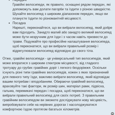
Гравійні велосипеди, як правило, оснащені рядом передач, які
допоможуть вам долати пагорби та їздити з різною швидкістю.
Шукайте велосипед з широким діапазоном передач, якщо ви
плануєте їздити по різноманітній місцевості.
Посадка
Нарешті, переконайтеся, що ви вибрали велосипед, який добре
вам підходить. Занадто малий або занадто великий велосипед
може бути незручним для їзди і з часом навіть призвести до
травм. Подумайте про професійне налаштування велосипеда,
щоб переконатися, що ви вибрали правильний розмір і
відрегулювали велосипед відповідно до свого тіла.
Отже, гравійні велосипеди - це універсальний тип велосипедів, який
може впоратися з широким спектром місцевості, від гладкого
тротуару до грубих гравійних доріг і легкого бездоріжжя. Оскільки
існують різні типи гравійних велосипедів, кожен з яких призначений
для певного типу їзди, важливо вибрати велосипед, який відповідає
вашим потребам і вподобанням. Обираючи гравійний велосипед,
враховуйте такі фактори, як розмір шин, матеріал рами, підвіска,
гальма, перемикачі передач і посадка, щоб переконатися, що ви
вибрали правильний велосипед для своїх потреб. З правильним
гравійним велосипедом ви зможете досліджувати нову місцевість,
випробовувати себе на нерівних дорогах і насолоджуватися
комфортною їздою протягом багатьох кілометрів.