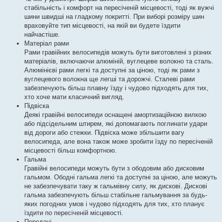
стабільність і комфорт на пересіченій місцевості, тоді як вужчі
шини швидші на гладкому покритті. При виборі розміру шин
враховуйте тип місцевості, на якій ви будете їздити
найчастіше.
Матеріал рами
Рами гравійних велосипедів можуть бути виготовлені з різних
матеріалів, включаючи алюміній, вуглецеве волокно та сталь.
Алюмінієві рами легкі та доступні за ціною, тоді як рами з
вуглецевого волокна ще легші та дорожчі. Сталеві рами
забезпечують більш плавну їзду і чудово підходять для тих,
хто хоче мати класичний вигляд.
Підвіска
Деякі гравійні велосипеди оснащені амортизаційною вилкою
або підсідельним штирем, які допомагають поглинати удари
від дороги або стежки. Підвіска може збільшити вагу
велосипеда, але вона також може зробити їзду по пересіченій
місцевості більш комфортною.
Гальма
Гравійні велосипеди можуть бути з ободовим або дисковим
гальмом. Ободні гальма легкі та доступні за ціною, але можуть
не забезпечувати таку ж гальмівну силу, як дискові. Дискові
гальма забезпечують більш стабільне гальмування за будь-
яких погодних умов і чудово підходять для тих, хто планує
їздити по пересіченій місцевості.
Передачі