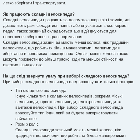
легко зберігати і транспортувати.
Як працюють складні велосипеди?
Складні велосипеди працюють за допомогою шарнірів і замків, які
дозволяють рамі складатися навпіл або опускатися вниз. Кермо і
педалі також зазвичай складаються або від'єднуються для
полегшення зберігання і транспортування.
Складні велосипеди зазвичай мають менші колеса, ніж традиційні
велосипеди, що робить їх більш маневреними і легшими для
зберігання в невеликих приміщеннях. Однак, менші колеса також
можуть призвести до більш тряскої їзди та меншої стійкості на
високих швидкостях.
На що слід звернути увагу при виборі складного велосипеда?
При виборі складного велосипеда слід враховувати кілька факторів:
Тип складного велосипеда
Існує кілька типів складних велосипедів, зокрема міські
велосипеди, гірські велосипеди, електровелосипеди та
вантажні велосипеди. При виборі складного велосипеда
враховуйте тип їзди, який ви будете використовувати
найчастіше.
Розмір коліс
Складні велосипеди зазвичай мають менші колеса, ніж
традиційні велосипеди, що робить їх більш маневреними і