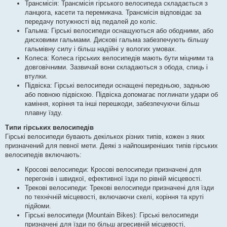
Трансмісія: Трансмісія гірського велосипеда складається з
ланцюга, касети та перемикача. Трансмісія відповідає за
передачу потужності від педалей до коліс.
Гальма: Гірські велосипеди оснащуються або ободними, або
дисковими гальмами. Дискові гальма забезпечують більшу
гальмівну силу і більш надійні у вологих умовах.
Колеса: Колеса гірських велосипедів мають бути міцними та
довговічними. Зазвичай вони складаються з обода, спиць і
втулки.
Підвіска: Гірські велосипеди оснащені передньою, задньою
або повною підвіскою. Підвіска допомагає поглинати удари об
каміння, коріння та інші перешкоди, забезпечуючи більш
плавну їзду.
Типи гірських велосипедів
Гірські велосипеди бувають декількох різних типів, кожен з яких
призначений для певної мети. Деякі з найпоширеніших типів гірських
велосипедів включають:
Кросові велосипеди: Кросові велосипеди призначені для
перегонів і швидкої, ефективної їзди по рівній місцевості.
Трекові велосипеди: Трекові велосипеди призначені для їзди
по технічній місцевості, включаючи скелі, коріння та круті
підйоми.
Гірські велосипеди (Mountain Bikes): Гірські велосипеди
призначені для їзди по більш агресивній місцевості,