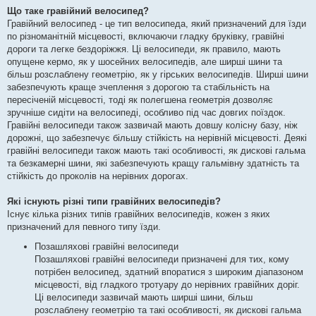
Що таке гравійний велосипед?
Гравійний велосипед - це тип велосипеда, який призначений для їзди
по різноманітній місцевості, включаючи гладку бруківку, гравійні
дороги та легке бездоріжжя. Ці велосипеди, як правило, мають
опущене кермо, як у шосейних велосипедів, але ширші шини та
більш розслаблену геометрію, як у гірських велосипедів. Ширші шини
забезпечують краще зчеплення з дорогою та стабільність на
пересіченій місцевості, тоді як полегшена геометрія дозволяє
зручніше сидіти на велосипеді, особливо під час довгих поїздок.
Гравійні велосипеди також зазвичай мають довшу колісну базу, ніж
дорожні, що забезпечує більшу стійкість на нерівній місцевості. Деякі
гравійні велосипеди також мають такі особливості, як дискові гальма
та безкамерні шини, які забезпечують кращу гальмівну здатність та
стійкість до проколів на нерівних дорогах.
Які існують різні типи гравійних велосипедів?
Існує кілька різних типів гравійних велосипедів, кожен з яких
призначений для певного типу їзди.
Позашляхові гравійні велосипеди
Позашляхові гравійні велосипеди призначені для тих, кому
потрібен велосипед, здатний впоратися з широким діапазоном
місцевості, від гладкого тротуару до нерівних гравійних доріг.
Ці велосипеди зазвичай мають ширші шини, більш
розслаблену геометрію та такі особливості, як дискові гальма