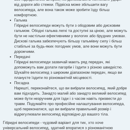
від дороги або стежки. Підвіска може збільшити вагу
велосипеда, але вона також може зробити їзду більш
комфортною.
Гальма
Гібридні велосипеди можуть бути з ободовим або дисковим
гальмом. Ободні гальма легкі та доступні за ціною, але можуть
бути не настільки ефективними у вологих або брудних умовах.
Дискові гальма забезпечують більшу гальмівну силу і більш
стабільні за будь-яких погодних умов, але вони можуть бути
дорожчими.
Передачі
Гібридні велосипеди зазвичай мають ряд передач, які
допоможуть вам долати пагорби і їздити з різною швидкістю.
Шукайте велосипед з широким діапазоном передач, якщо ви
плануєте їздити по різноманітній місцевості.
Посадка
Нарешті, переконайтеся, що ви вибрали велосипед, який добре
вам підходить. Занадто малий або занадто великий велосипед
може бути незручним для їзди і з часом навіть призвести до
травм. Подумайте про професійне налаштування велосипеда,
щоб переконатися, що ви вибрали правильний розмір і
відрегулювали велосипед відповідно до вашого тіла.
Гібридні велосипеди - чудовий варіант для тих, хто хоче
універсальний велосипед, здатний впоратися з різноманітною