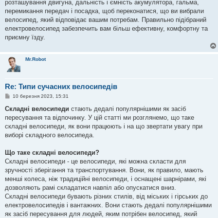
розташування двигуна, дальність і ємність акумулятора, гальма,
перемикання передач і посадка, щоб переконатися, що ви вибрали
велосипед, який відповідає вашим потребам. Правильно підібраний
електровелосипед забезпечить вам більш ефективну, комфортну та
приємну їзду.
Mr.Robot
Re: Типи сучасних велосипедів
П
10 березня 2023, 15:31
о
в
Складні велосипеди
стають дедалі популярнішими як засіб
і
пересування та відпочинку. У цій статті ми розглянемо, що таке
д
о
складні велосипеди, як вони працюють і на що звертати увагу при
м
виборі складного велосипеда.
л
е
н
Що таке складні велосипеди?
н
я
Складні велосипеди - це велосипеди, які можна скласти для
зручності зберігання та транспортування. Вони, як правило, мають
менші колеса, ніж традиційні велосипеди, і оснащені шарнірами, які
дозволяють рамі складатися навпіл або опускатися вниз.
Складні велосипеди бувають різних стилів, від міських і гірських до
електровелосипедів і вантажних. Вони стають дедалі популярнішими
як засіб пересування для людей, яким потрібен велосипед, який