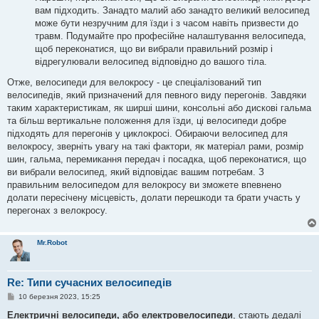
вам підходить. Занадто малий або занадто великий велосипед
може бути незручним для їзди і з часом навіть призвести до
травм. Подумайте про професійне налаштування велосипеда,
щоб переконатися, що ви вибрали правильний розмір і
відрегулювали велосипед відповідно до вашого тіла.
Отже, велосипеди для велокросу - це спеціалізований тип
велосипедів, який призначений для певного виду перегонів. Завдяки
таким характеристикам, як ширші шини, консольні або дискові гальма
та більш вертикальне положення для їзди, ці велосипеди добре
підходять для перегонів у циклокросі. Обираючи велосипед для
велокросу, зверніть увагу на такі фактори, як матеріал рами, розмір
шин, гальма, перемикання передач і посадка, щоб переконатися, що
ви вибрали велосипед, який відповідає вашим потребам. З
правильним велосипедом для велокросу ви зможете впевнено
долати пересічену місцевість, долати перешкоди та брати участь у
перегонах з велокросу.
Mr.Robot
Re: Типи сучасних велосипедів
П
10 березня 2023, 15:25
о
в
Електричні велосипеди, або електровелосипеди
, стають дедалі