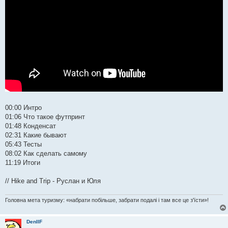
00:00 Интро
01:06 Что такое футпринт
01:48 Конденсат
02:31 Какие бывают
05:43 Тесты
08:02 Как сделать самому
11:19 Итоги
// Hike and Trip - Руслан и Юля
Головна мета туризму: «набрати побільше, забрати подалі і там все це з'їсти»!
DenIIF