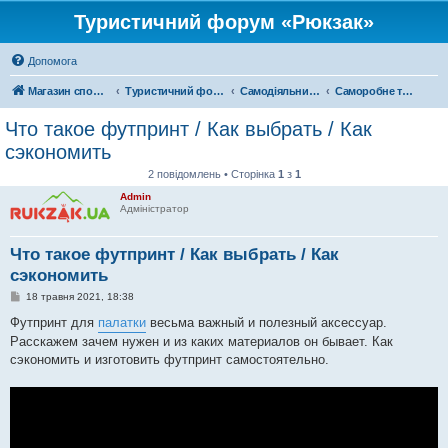
Туристичний форум «Рюкзак»
Допомога
Магазин спорядження
Туристичний форум «Рюкзак»
Самодіяльний туризм
Саморобне туристичне спорядження
Что такое футпринт / Как выбрать / Как
сэкономить
2 повідомлень • Сторінка
1
з
1
Admin
Адміністратор
Что такое футпринт / Как выбрать / Как
сэкономить
П
18 травня 2021, 18:38
о
в
Футпринт для
палатки
весьма важный и полезный аксессуар.
і
Расскажем зачем нужен и из каких материалов он бывает. Как
д
о
сэкономить и изготовить футпринт самостоятельно.
м
л
е
н
н
я