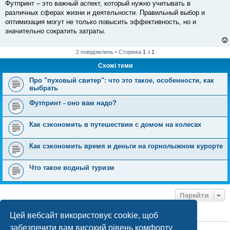
Футпринт – это важный аспект, который нужно учитывать в
различных сферах жизни и деятельности. Правильный выбор и
оптимизация могут не только повысить эффективность, но и
значительно сократить затраты.
2 повідомлень • Сторінка
1
з
1
Схожі теми
Про "пуховый свитер": что это такое, особенности, как
выбрать
Футпринт - оно вам надо?
Как сэкономить в путешествии с домом на колесах
Как сэкономить время и деньги на горнолыжном курорте
Что такое водный туризм
Перейти
Цей вебсайт використовує cookie, щоб
ХТО ЗАРАЗ ОНЛАЙН
забезпечити вам високий рівень комфорту
Зараз переглядають цей форум:
ClaudeBot [бот ШІ]
і 1 гість