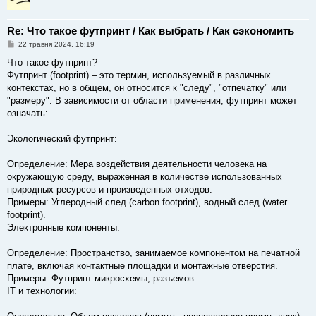
Re: Что такое футпринт / Как выбрать / Как сэкономить
П
22 травня 2024, 16:19
о
в
Что такое футпринт?
і
Футпринт (footprint) – это термин, используемый в различных
д
о
контекстах, но в общем, он относится к "следу", "отпечатку" или
м
"размеру". В зависимости от области применения, футпринт может
л
е
означать:
н
н
я
Экологический футпринт:
Определение: Мера воздействия деятельности человека на
окружающую среду, выраженная в количестве использованных
природных ресурсов и произведенных отходов.
Примеры: Углеродный след (carbon footprint), водный след (water
footprint).
Электронные компоненты:
Определение: Пространство, занимаемое компонентом на печатной
плате, включая контактные площадки и монтажные отверстия.
Примеры: Футпринт микросхемы, разъемов.
IT и технологии: