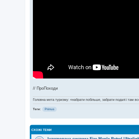
// ПроПоходи
Головна мета туризму: «набрати побільше, забрати подалі і там все
Теги:
Primus
СХОЖІ ТЕМИ
Інтегрована система Fire Maple Petrel Ultralig