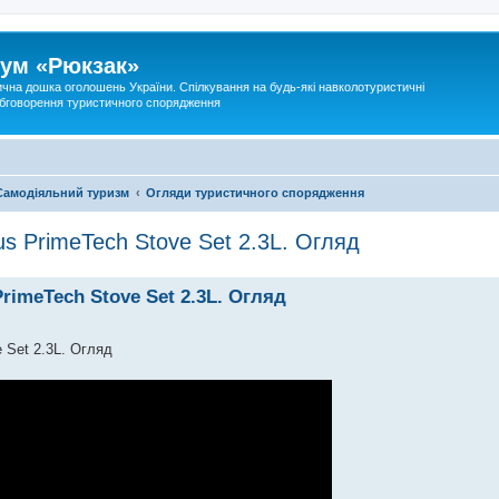
ум «Рюкзак»
ична дошка оголошень України. Спілкування на будь-які навколотуристичні
 обговорення туристичного спорядження
Самодіяльний туризм
Огляди туристичного спорядження
us PrimeTech Stove Set 2.3L. Огляд
rimeTech Stove Set 2.3L. Огляд
 Set 2.3L. Огляд