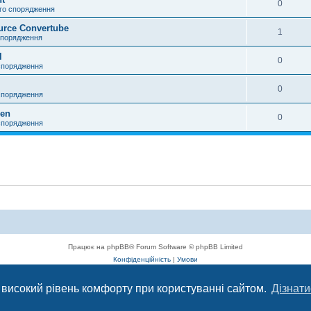
0
го спорядження
urce Convertube
1
спорядження
l
0
спорядження
0
спорядження
zen
0
спорядження
Працює на phpBB® Forum Software © phpBB Limited
Конфіденційність
|
Умови
 високий рівень комфорту при користуванні сайтом.
Дізнати