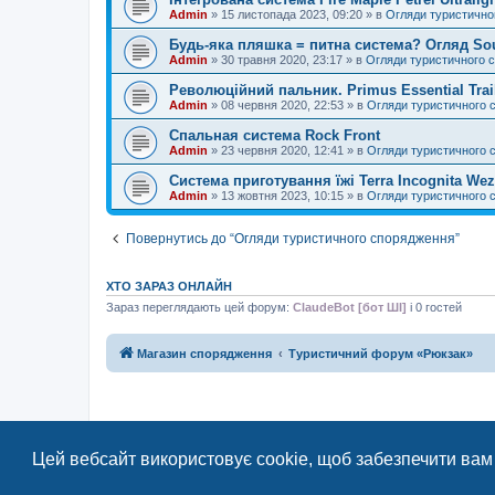
Admin
»
15 листопада 2023, 09:20
» в
Огляди туристично
Будь-яка пляшка = питна система? Огляд So
Admin
»
30 травня 2020, 23:17
» в
Огляди туристичного 
Революційний пальник. Primus Essential Trai
Admin
»
08 червня 2020, 22:53
» в
Огляди туристичного 
Спальная система Rock Front
Admin
»
23 червня 2020, 12:41
» в
Огляди туристичного 
Система приготування їжі Terra Incognita We
Admin
»
13 жовтня 2023, 10:15
» в
Огляди туристичного 
Повернутись до “Огляди туристичного спорядження”
ХТО ЗАРАЗ ОНЛАЙН
Зараз переглядають цей форум:
ClaudeBot [бот ШІ]
і 0 гостей
Магазин спорядження
Туристичний форум «Рюкзак»
Цей вебсайт використовує cookie, щоб забезпечити вам