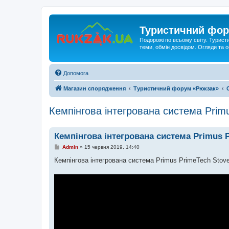
Туристичний фор
Подорожі по всьому світу. Турист
теми, обмін досвідом. Огляди та
Допомога
Магазин спорядження
Туристичний форум «Рюкзак»
Кемпінгова інтегрована система Prim
Кемпінгова інтегрована система Primus P
П
Admin
»
15 червня 2019, 14:40
о
в
Кемпінгова інтегрована система Primus PrimeTech Stove
і
д
о
м
л
е
н
н
я