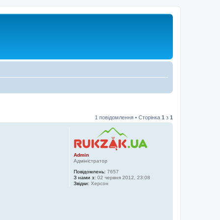
1 повідомлення • Сторінка
1
з
1
Admin
Адміністратор
Повідомлень:
7657
З нами з:
02 червня 2012, 23:08
Звідки:
Херсон