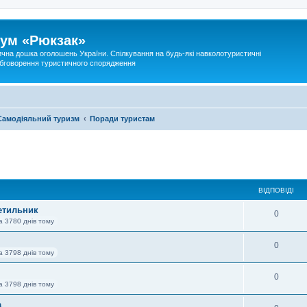
ум «Рюкзак»
ична дошка оголошень України. Спілкування на будь-які навколотуристичні
 обговорення туристичного спорядження
Самодіяльний туризм
Поради туристам
ВІДПОВІДІ
етильник
0
а 3780 днів тому
0
а 3798 днів тому
0
а 3798 днів тому
а