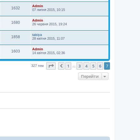
Admin
1632
07 липня 2015, 10:15
Admin
1680
26 червня 2015, 19:24
taisiya
1858
28 квітня 2015, 11:07
Admin
1603
14 квітня 2015, 02:36
Сторінка
7
з
7
1
3
4
5
6
7
Поперед.
327 тем
…
Перейти