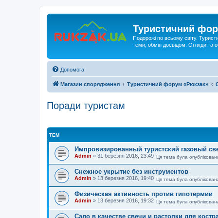
Туристичний фор
Подорожі по всьому світу. Турист
теми, обмін досвідом. Огляди та
Допомога
Магазин спорядження
Туристичний форум «Рюкзак»
Поради туристам
ТЕМ
Импровизированный туристский газовый св
Admin
»
31 березня 2016, 23:49
Ця тема була опублікован
Снежное укрытие без инструментов
Admin
»
13 березня 2016, 19:40
Ця тема була опублікован
Физическая активность против гипотермии
Admin
»
13 березня 2016, 19:32
Ця тема була опублікован
Сало в качестве свечи и растопки для костр