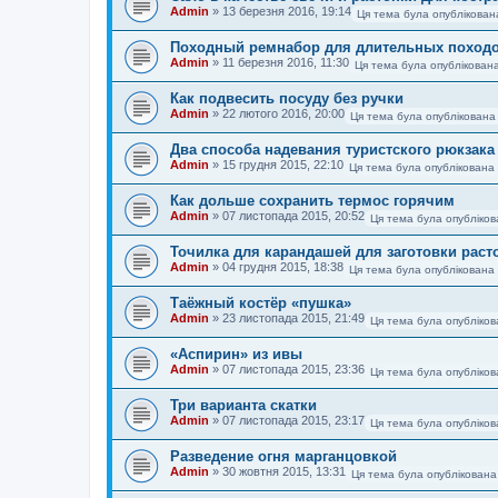
Admin
»
13 березня 2016, 19:14
Ця тема була опублікован
Походный ремнабор для длительных поход
Admin
»
11 березня 2016, 11:30
Ця тема була опублікована
Как подвесить посуду без ручки
Admin
»
22 лютого 2016, 20:00
Ця тема була опублікована
Два способа надевания туристского рюкзака
Admin
»
15 грудня 2015, 22:10
Ця тема була опублікована 
Как дольше сохранить термос горячим
Admin
»
07 листопада 2015, 20:52
Ця тема була опубліков
Точилка для карандашей для заготовки раст
Admin
»
04 грудня 2015, 18:38
Ця тема була опублікована 
Таёжный костёр «пушка»
Admin
»
23 листопада 2015, 21:49
Ця тема була опубліков
«Аспирин» из ивы
Admin
»
07 листопада 2015, 23:36
Ця тема була опубліков
Три варианта скатки
Admin
»
07 листопада 2015, 23:17
Ця тема була опубліков
Разведение огня марганцовкой
Admin
»
30 жовтня 2015, 13:31
Ця тема була опублікована