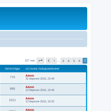
Сторінка
7
з
7
1
3
4
5
6
7
Поперед.
327 тем
…
ПЕРЕГЛЯДИ
ОСТАННЄ ПОВІДОМЛЕННЯ
Admin
770
31 березня 2016, 23:49
Admin
890
13 березня 2016, 19:40
Admin
1011
13 березня 2016, 19:32
Admin