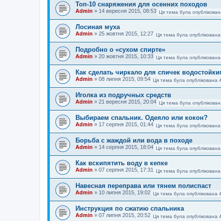
Топ-10 снаряжения для осенних походов
Admin
»
14 вересня 2015, 08:53
Ця тема була опублікован
Лосиная муха
Admin
»
25 жовтня 2015, 12:27
Ця тема була опублікована
Подробно о «сухом спирте»
Admin
»
20 жовтня 2015, 10:33
Ця тема була опублікована
Как сделать чиркало для спичек водостойк
Admin
»
08 липня 2015, 09:54
Ця тема була опублікована 
Иголка из подручных средств
Admin
»
21 вересня 2015, 20:04
Ця тема була опублікован
Выбираем спальник. Одеяло или кокон?
Admin
»
17 серпня 2015, 01:44
Ця тема була опублікована
Борьба с жаждой или вода в походе
Admin
»
14 серпня 2015, 18:04
Ця тема була опублікована
Как вскипятить воду в кепке
Admin
»
07 серпня 2015, 17:31
Ця тема була опублікована
Навесная переправа или тянем полиспаст
Admin
»
10 липня 2015, 19:02
Ця тема була опублікована 
Инструкция по сжатию спальника
Admin
»
07 липня 2015, 20:52
Ця тема була опублікована 