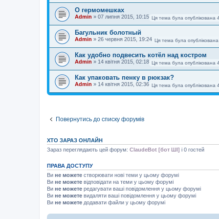
О гермомешках
Admin
»
07 липня 2015, 10:15
Ця тема була опублікована 
Багульник болотный
Admin
»
26 червня 2015, 19:24
Ця тема була опублікована
Как удобно подвесить котёл над костром
Admin
»
14 квітня 2015, 02:18
Ця тема була опублікована 
Как упаковать пенку в рюкзак?
Admin
»
14 квітня 2015, 02:36
Ця тема була опублікована 
Повернутись до списку форумів
ХТО ЗАРАЗ ОНЛАЙН
Зараз переглядають цей форум:
ClaudeBot [бот ШІ]
і 0 гостей
ПРАВА ДОСТУПУ
Ви
не можете
створювати нові теми у цьому форумі
Ви
не можете
відповідати на теми у цьому форумі
Ви
не можете
редагувати ваші повідомлення у цьому форумі
Ви
не можете
видаляти ваші повідомлення у цьому форумі
Ви
не можете
додавати файли у цьому форумі