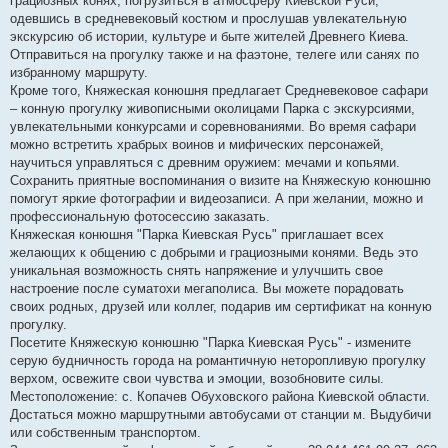
грациозных конях, погрузиться в атмосферу Киевской Руси,
одевшись в средневековый костюм и прослушав увлекательную
экскурсию об истории, культуре и быте жителей Древнего Киева.
Отправиться на прогулку также и на фаэтоне, телеге или санях по
избранному маршруту.
Кроме того, Княжеская конюшня предлагает Средневековое сафари
– конную прогулку живописными околицами Парка с экскурсиями,
увлекательными конкурсами и соревнованиями. Во время сафари
можно встретить храбрых воинов и мифических персонажей,
научиться управляться с древним оружием: мечами и копьями.
Сохранить приятные воспоминания о визите на Княжескую конюшню
помогут яркие фотографии и видеозаписи. А при желании, можно и
профессиональную фотосессию заказать.
Княжеская конюшня "Парка Киевская Русь" приглашает всех
желающих к общению с добрыми и грациозными конями. Ведь это
уникальная возможность снять напряжение и улучшить свое
настроение после суматохи мегаполиса. Вы можете порадовать
своих родных, друзей или коллег, подарив им сертификат на конную
прогулку.
Посетите Княжескую конюшню "Парка Киевская Русь" - измените
серую будничность города на романтичную неторопливую прогулку
верхом, освежите свои чувства и эмоции, возобновите силы.
Местоположение: с. Копачев Обуховского района Киевской области.
Достаться можно маршрутными автобусами от станции м. Выдубичи
или собственным транспортом.