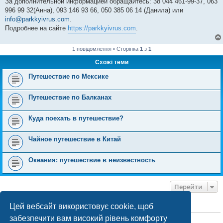
За дополнительной информацией обращайтесь: 38 044 461-99-37, 063
996 99 32(Анна), 093 146 93 66, 050 385 06 14 (Данила) или
info@parkkyivrus.com
.
Подробнее на сайте
https://parkkyivrus.com
.
1 повідомлення • Сторінка
1
з
1
Схожі теми
Путешествие по Мексике
Путешествие по Балканах
Куда поехать в путешествие?
Чайное путешествие в Китай
Океания: путешествие в неизвестность
Перейти
Цей вебсайт використовує cookie, щоб
ХТО ЗАРАЗ ОНЛАЙН
забезпечити вам високий рівень комфорту
Зараз переглядають цей форум:
ClaudeBot [бот ШІ]
і 0 гостей