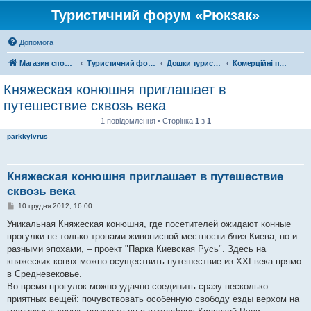
Туристичний форум «Рюкзак»
Допомога
Магазин спорядження
Туристичний форум «Рюкзак»
Дошки туристичних оголошень
Комерційні подорожі
Княжеская конюшня приглашает в
путешествие сквозь века
1 повідомлення • Сторінка
1
з
1
parkkyivrus
Княжеская конюшня приглашает в путешествие
сквозь века
П
10 грудня 2012, 16:00
о
в
Уникальная Княжеская конюшня, где посетителей ожидают конные
і
прогулки не только тропами живописной местности близ Киева, но и
д
о
разными эпохами, – проект "Парка Киевская Русь". Здесь на
м
княжеских конях можно осуществить путешествие из ХХІ века прямо
л
е
в Средневековье.
н
Во время прогулок можно удачно соединить сразу несколько
н
я
приятных вещей: почувствовать особенную свободу езды верхом на