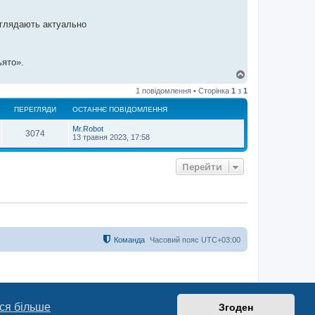
виглядають актуально
ьято».
Д
о
1 повідомлення • Сторінка
1
з
1
г
о
ПЕРЕГЛЯДИ
ОСТАННЄ ПОВІДОМЛЕННЯ
р
и
Mr.Robot
3074
13 травня 2023, 17:58
Перейти
Команда
Часовий пояс
UTC+03:00
ся більше
Згоден