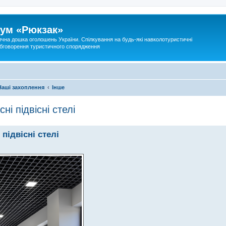
ум «Рюкзак»
ична дошка оголошень України. Спілкування на будь-які навколотуристичні
 обговорення туристичного спорядження
Наші захоплення
Інше
і підвісні стелі
підвісні стелі