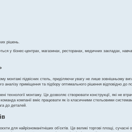
ких рішень.
ються у бізнес-центрах, магазинах, ресторанах, медичних закладах, навч
»
му монтажі підвісних стель, приділяючи увагу не лише зовнішньому вигл
го аналізу приміщення та підбору оптимального рішення відповідно до п
рені технології монтажу. Це дозволяє створювати конструкції, які не втр
 команда компанії вміє працювати як із класичними стельовими системами
ага до деталей.
ів
кти для найрізноманітніших об’єктів. Це великі торгові площі, сучасні 