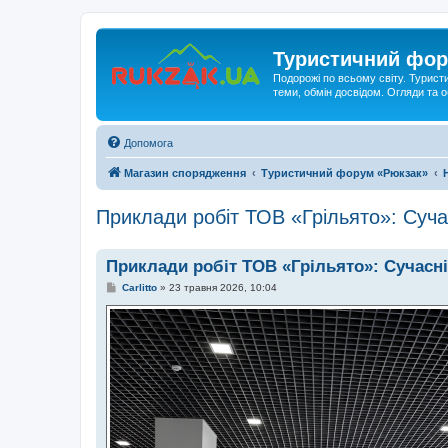
Туристичний фор
Подорожі по всьому світу. Турист
теми, обмін досвідом. Огляди та
Допомога
Магазин спорядження
Туристичний форум «Рюкзак»
Приклади робіт ТОВ «Грільято»: Сучасн
Приклади робіт ТОВ «Грільято»: Сучасні 
П
Carlitto
»
23 травня 2026, 10:04
о
в
і
д
о
м
л
е
н
н
я