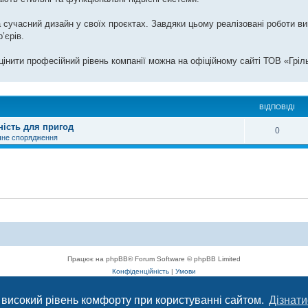
а сучасний дизайн у своїх проєктах. Завдяки цьому реалізовані роботи 
’єрів.
інити професійний рівень компанії можна на офіційному сайті ТОВ «Гріл
ВІДПОВІДІ
ність для пригод
0
чне спорядження
Працює на phpBB® Forum Software © phpBB Limited
Конфіденційність
|
Умови
 високий рівень комфорту при користуванні сайтом.
Дізнати