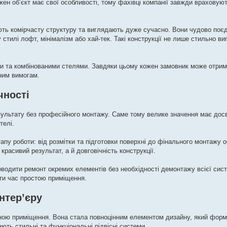
жен об’єкт має свої особливості, тому фахівці компанії завжди враховуют
ють комірчасту структуру та виглядають дуже сучасно. Вони чудово поє
стилі лофт, мінімалізм або хай-тек. Такі конструкції не лише стильно ви
ми та комбінованими стелями. Завдяки цьому кожен замовник може отрим
ним вимогам.
чності
зультату без професійного монтажу. Саме тому велике значення має досві
телі.
апу роботи: від розмітки та підготовки поверхні до фінального монтажу о
красивий результат, а й довговічність конструкції.
роводити ремонт окремих елементів без необхідності демонтажу всієї сис
ати час простою приміщення.
нтер’єру
иною приміщення. Вона стала повноцінним елементом дизайну, який фор
ють стильні та функціональні підвісні системи.