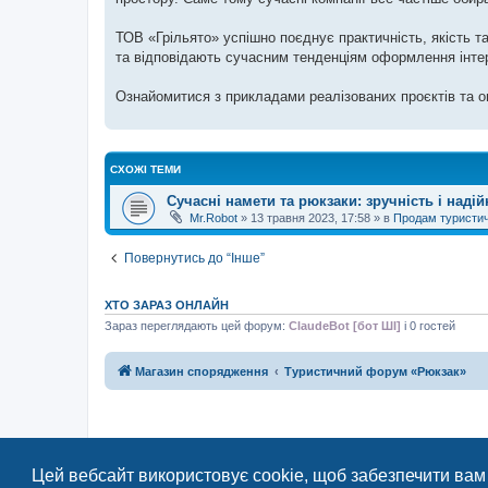
ТОВ «Грільято» успішно поєднує практичність, якість т
та відповідають сучасним тенденціям оформлення інтер
Ознайомитися з прикладами реалізованих проєктів та оц
СХОЖІ ТЕМИ
Сучасні намети та рюкзаки: зручність і надій
Mr.Robot
»
13 травня 2023, 17:58
» в
Продам туристи
Повернутись до “Інше”
ХТО ЗАРАЗ ОНЛАЙН
Зараз переглядають цей форум:
ClaudeBot [бот ШІ]
і 0 гостей
Магазин спорядження
Туристичний форум «Рюкзак»
Цей вебсайт використовує cookie, щоб забезпечити вам