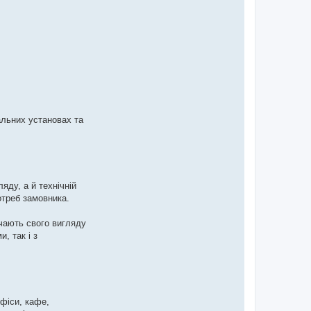
альних установах та
яду, а й технічній
отреб замовника.
ачають свого вигляду
, так і з
офіси, кафе,