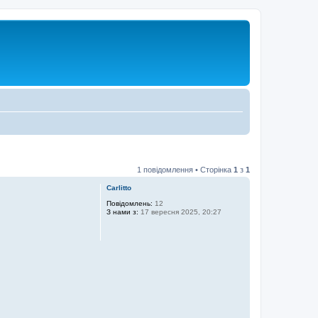
1 повідомлення • Сторінка
1
з
1
Carlitto
Повідомлень:
12
З нами з:
17 вересня 2025, 20:27