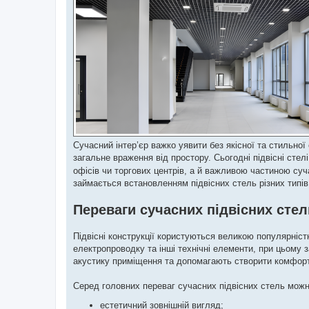
Сучасний інтер’єр важко уявити без якісної та стильн
загальне враження від простору. Сьогодні підвісні стел
офісів чи торгових центрів, а й важливою частиною суч
займається встановленням підвісних стель різних типів
Переваги сучасних підвісних стел
Підвісні конструкції користуються великою популярніст
електропроводку та інші технічні елементи, при цьому 
акустику приміщення та допомагають створити комфорт
Серед головних переваг сучасних підвісних стель можн
естетичний зовнішній вигляд;