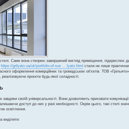
ої стелі. Саме вона створює завершений вигляд приміщення, підкреслює д
і
https://grilyato.ua/uk/portfolio-of-sus ... lyato.html
стали не лише практични
асного оформлення комерційних та громадських об’єктів. ТОВ «Грільято»
, реалізовуючи проєкти будь-якої складності.
ь
ю завдяки своїй універсальності. Вони дозволяють приховати комунікації
залишаючи доступ до них у разі необхідності. Окрім цього, такі стелі зн
не освітлення.
а виділити: