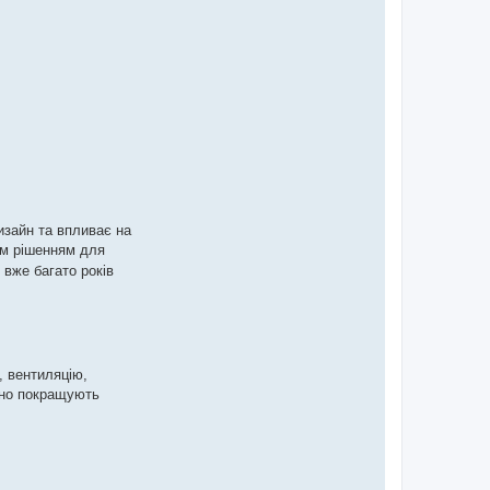
изайн та впливає на
м рішенням для
 вже багато років
, вентиляцію,
ачно покращують