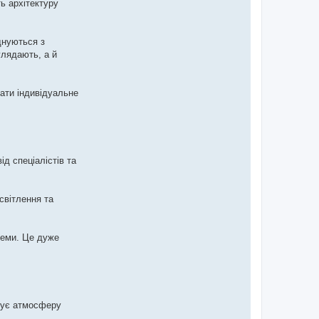
ь архітектуру
днуються з
глядають, а й
ати індивідуальне
д спеціалістів та
світлення та
теми. Це дуже
мує атмосферу