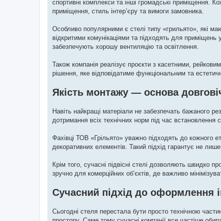
спортивні комплекси та інші громадські приміщення. Ко
приміщення, стиль інтер’єру та вимоги замовника.
Особливо популярними є стелі типу «грильято», які ма
відкритими комунікаціями та підходять для приміщень у 
забезпечують хорошу вентиляцію та освітлення.
Також компанія реалізує проєкти з касетними, рейкови
рішення, яке відповідатиме функціональним та естетич
Якість монтажу — основа довгові
Навіть найкращі матеріали не забезпечать бажаного ре
дотримання всіх технічних норм під час встановлення с
Фахівці ТОВ «Грільято» уважно підходять до кожного ет
декоративних елементів. Такий підхід гарантує не лише 
Крім того, сучасні підвісні стелі дозволяють швидко п
зручно для комерційних об’єктів, де важливо мінімізув
Сучасний підхід до оформлення і
Сьогодні стеля перестала бути просто технічною част
простору. Саме тому сучасні компанії все частіше обира