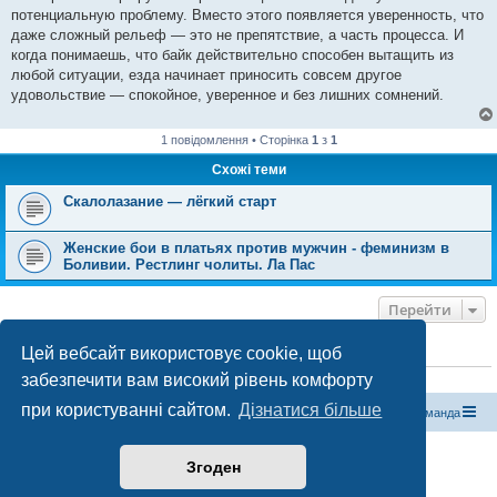
потенциальную проблему. Вместо этого появляется уверенность, что
даже сложный рельеф — это не препятствие, а часть процесса. И
когда понимаешь, что байк действительно способен вытащить из
любой ситуации, езда начинает приносить совсем другое
удовольствие — спокойное, уверенное и без лишних сомнений.
1 повідомлення • Сторінка
1
з
1
Схожі теми
Скалолазание — лёгкий старт
Женские бои в платьях против мужчин - феминизм в
Боливии. Рестлинг чолиты. Ла Пас
Перейти
Цей вебсайт використовує cookie, щоб
ХТО ЗАРАЗ ОНЛАЙН
забезпечити вам високий рівень комфорту
Зараз переглядають цей форум:
ClaudeBot [бот ШІ]
і 1 гість
при користуванні сайтом.
Дізнатися більше
Магазин спорядження
Туристичний форум «Рюкзак»
Команда
Працює на phpBB® Forum Software © phpBB Limited
Згоден
Конфіденційність
|
Умови