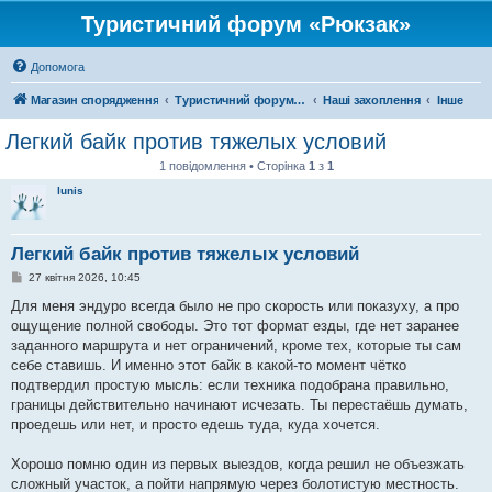
Туристичний форум «Рюкзак»
Допомога
Магазин спорядження
Туристичний форум «Рюкзак»
Наші захоплення
Інше
Легкий байк против тяжелых условий
1 повідомлення • Сторінка
1
з
1
lunis
Легкий байк против тяжелых условий
П
27 квітня 2026, 10:45
о
в
Для меня эндуро всегда было не про скорость или показуху, а про
і
ощущение полной свободы. Это тот формат езды, где нет заранее
д
о
заданного маршрута и нет ограничений, кроме тех, которые ты сам
м
себе ставишь. И именно этот байк в какой-то момент чётко
л
е
подтвердил простую мысль: если техника подобрана правильно,
н
границы действительно начинают исчезать. Ты перестаёшь думать,
н
я
проедешь или нет, и просто едешь туда, куда хочется.
Хорошо помню один из первых выездов, когда решил не объезжать
сложный участок, а пойти напрямую через болотистую местность.