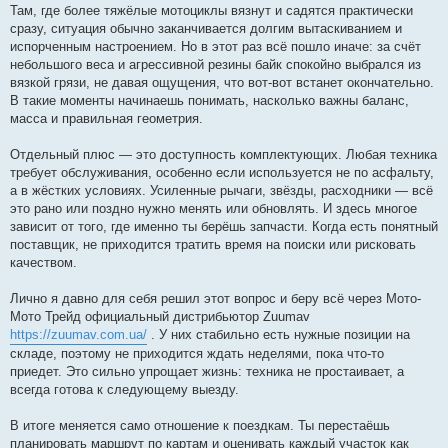
Там, где более тяжёлые мотоциклы вязнут и садятся практически
сразу, ситуация обычно заканчивается долгим вытаскиванием и
испорченным настроением. Но в этот раз всё пошло иначе: за счёт
небольшого веса и агрессивной резины байк спокойно выбрался из
вязкой грязи, не давая ощущения, что вот-вот встанет окончательно.
В такие моменты начинаешь понимать, насколько важны баланс,
масса и правильная геометрия.
Отдельный плюс — это доступность комплектующих. Любая техника
требует обслуживания, особенно если используется не по асфальту,
а в жёстких условиях. Усиленные рычаги, звёзды, расходники — всё
это рано или поздно нужно менять или обновлять. И здесь многое
зависит от того, где именно ты берёшь запчасти. Когда есть понятный
поставщик, не приходится тратить время на поиски или рисковать
качеством.
Лично я давно для себя решил этот вопрос и беру всё через Мото-
Мото Трейд официальный дистрибьютор Zuumav
https://zuumav.com.ua/
. У них стабильно есть нужные позиции на
складе, поэтому не приходится ждать неделями, пока что-то
приедет. Это сильно упрощает жизнь: техника не простаивает, а
всегда готова к следующему выезду.
В итоге меняется само отношение к поездкам. Ты перестаёшь
планировать маршрут по картам и оценивать каждый участок как