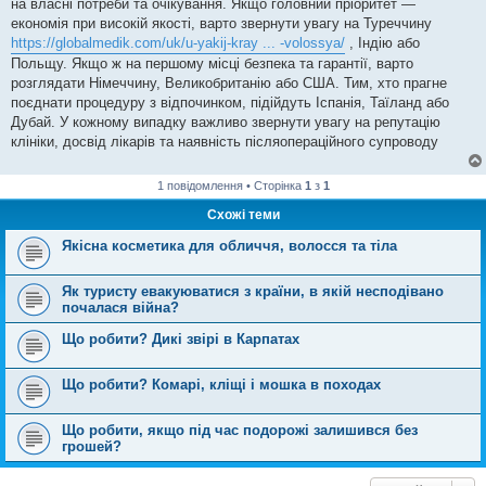
на власні потреби та очікування. Якщо головний пріоритет —
економія при високій якості, варто звернути увагу на Туреччину
https://globalmedik.com/uk/u-yakij-kray ... -volossya/
, Індію або
Польщу. Якщо ж на першому місці безпека та гарантії, варто
розглядати Німеччину, Великобританію або США. Тим, хто прагне
поєднати процедуру з відпочинком, підійдуть Іспанія, Таїланд або
Дубай. У кожному випадку важливо звернути увагу на репутацію
клініки, досвід лікарів та наявність післяопераційного супроводу
1 повідомлення • Сторінка
1
з
1
Схожі теми
Якісна косметика для обличчя, волосся та тіла
Як туристу евакуюватися з країни, в якій несподівано
почалася війна?
Що робити? Дикі звірі в Карпатах
Що робити? Комарі, кліщі і мошка в походах
Що робити, якщо під час подорожі залишився без
грошей?