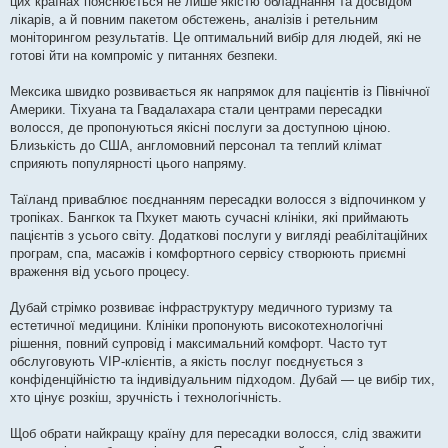
цих країнах пояснюється не лише якістю обладнання та досвідом
лікарів, а й повним пакетом обстежень, аналізів і ретельним
моніторингом результатів. Це оптимальний вибір для людей, які не
готові йти на компроміс у питаннях безпеки.
Мексика швидко розвивається як напрямок для пацієнтів із Північної
Америки. Тіхуана та Гвадалахара стали центрами пересадки
волосся, де пропонуються якісні послуги за доступною ціною.
Близькість до США, англомовний персонал та теплий клімат
сприяють популярності цього напряму.
Таїланд приваблює поєднанням пересадки волосся з відпочинком у
тропіках. Бангкок та Пхукет мають сучасні клініки, які приймають
пацієнтів з усього світу. Додаткові послуги у вигляді реабілітаційних
програм, спа, масажів і комфортного сервісу створюють приємні
враження від усього процесу.
Дубай стрімко розвиває інфраструктуру медичного туризму та
естетичної медицини. Клініки пропонують високотехнологічні
рішення, повний супровід і максимальний комфорт. Часто тут
обслуговують VIP-клієнтів, а якість послуг поєднується з
конфіденційністю та індивідуальним підходом. Дубай — це вибір тих,
хто цінує розкіш, зручність і технологічність.
Щоб обрати найкращу країну для пересадки волосся, слід зважити