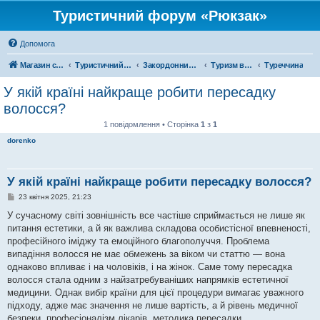
Туристичний форум «Рюкзак»
Допомога
Магазин спорядження
Туристичний форум «Рюкзак»
Закордонний туризм
Туризм в Азії
Туреччина
У якій країні найкраще робити пересадку
волосся?
1 повідомлення • Сторінка
1
з
1
dorenko
У якій країні найкраще робити пересадку волосся?
П
23 квітня 2025, 21:23
о
в
У сучасному світі зовнішність все частіше сприймається не лише як
і
питання естетики, а й як важлива складова особистісної впевненості,
д
о
професійного іміджу та емоційного благополуччя. Проблема
м
випадіння волосся не має обмежень за віком чи статтю — вона
л
е
однаково впливає і на чоловіків, і на жінок. Саме тому пересадка
н
волосся стала одним з найзатребуваніших напрямків естетичної
н
я
медицини. Однак вибір країни для цієї процедури вимагає уважного
підходу, адже має значення не лише вартість, а й рівень медичної
безпеки, професіоналізм лікарів, методика пересадки,