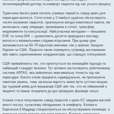
післяопераційний догляд та комфорт пацієнта під час усього процесу.
Туреччина багато років поспіль утримує першість серед країн для
пересадки волосся. Сотні клінік у Стамбулі щорічно обслуговують
тисячі іноземних пацієнтів, пропонуючи вигідні комплексні пакети, які
включають саму операцію, проживання в готелі, трансфер,
медикаменти та консультації. Найсучасніші методики — безшовна
FUE та точна DHI — дозволяють досягти природного вигляду
волосся з мінімальними слідами втручання. При цьому ціни
залишаються на 50–70 відсотків нижчими, ніж у країнах Західної
Європи чи США. Пацієнти також отримують супровід англомовних
або навіть україномовних координаторів, що спрощує спілкування.
США приваблюють тих, хто орієнтується на інноваційні підходи та
найвищий стандарт безпеки. Тут активно застосовують роботизовану
систему ARTAS, яка забезпечує максимальну точність під час
пересадки. Багато клінік працюють індивідуально, не пропонуючи
пакетних рішень, тому загальна вартість може бути суттєво вищою.
Це чудовий вибір для мешканців США або тих, хто не обмежений у
бюджеті та бажає потрапити до рук провідних фахівців галузі.
Іспанія стала популярною серед пацієнтів з країн ЄС завдяки високій
якості послуг, сучасному обладнанню та комфорту. Клініки в
Барселоні й Мадриді спеціалізуються на обслуговуванні іноземців, а
персонал часто володіє кількома мовами. Вартість пересадки