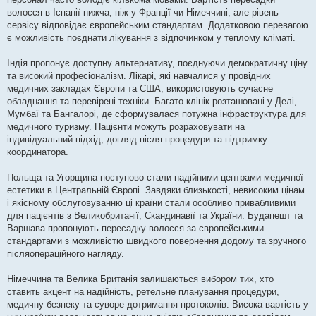
волосся в Іспанії нижча, ніж у Франції чи Німеччині, але рівень
сервісу відповідає європейським стандартам. Додатковою перевагою
є можливість поєднати лікування з відпочинком у теплому кліматі.
Індія пропонує доступну альтернативу, поєднуючи демократичну ціну
та високий професіоналізм. Лікарі, які навчалися у провідних
медичних закладах Європи та США, використовують сучасне
обладнання та перевірені техніки. Багато клінік розташовані у Делі,
Мумбаї та Бангалорі, де сформувалася потужна інфраструктура для
медичного туризму. Пацієнти можуть розраховувати на
індивідуальний підхід, догляд після процедури та підтримку
координатора.
Польща та Угорщина поступово стали надійними центрами медичної
естетики в Центральній Європі. Завдяки близькості, невисоким цінам
і якісному обслуговуванню ці країни стали особливо привабливими
для пацієнтів з Великобританії, Скандинавії та України. Будапешт та
Варшава пропонують пересадку волосся за європейськими
стандартами з можливістю швидкого повернення додому та зручного
післяопераційного нагляду.
Німеччина та Велика Британія залишаються вибором тих, хто
ставить акцент на надійність, ретельне планування процедури,
медичну безпеку та суворе дотримання протоколів. Висока вартість у