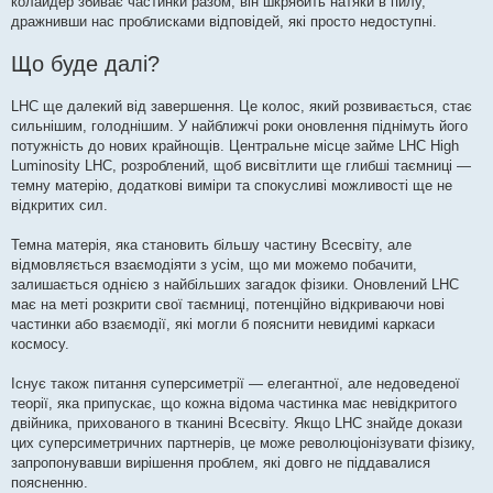
колайдер збиває частинки разом, він шкрябить натяки в пилу,
дражнивши нас проблисками відповідей, які просто недоступні.
Що буде далі?
LHC ще далекий від завершення. Це колос, який розвивається, стає
сильнішим, голоднішим. У найближчі роки оновлення піднімуть його
потужність до нових крайнощів. Центральне місце займе LHC High
Luminosity LHC, розроблений, щоб висвітлити ще глибші таємниці —
темну матерію, додаткові виміри та спокусливі можливості ще не
відкритих сил.
Темна матерія, яка становить більшу частину Всесвіту, але
відмовляється взаємодіяти з усім, що ми можемо побачити,
залишається однією з найбільших загадок фізики. Оновлений LHC
має на меті розкрити свої таємниці, потенційно відкриваючи нові
частинки або взаємодії, які могли б пояснити невидимі каркаси
космосу.
Існує також питання суперсиметрії — елегантної, але недоведеної
теорії, яка припускає, що кожна відома частинка має невідкритого
двійника, прихованого в тканині Всесвіту. Якщо LHC знайде докази
цих суперсиметричних партнерів, це може революціонізувати фізику,
запропонувавши вирішення проблем, які довго не піддавалися
поясненню.