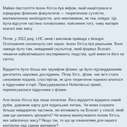
Майже півстоліття бозон Хіггса був міфом, який нашіптували в
коридорах фізичних факультетів — теоретичною сутністю,
математичною необхідністю, але невловимою, як тінь опівдні. Це
була відсутня частина головоломки, пояснення того, чому матерія
взагалі має масу.
Потім, у 2012 році, LHC ожив і викликав привида з безодні.
Оголошення сколихнуло світ науки: бозон Хіггса був реальним. Воно
завжди було там, невидимий скульптор, який формує Всесвіт,
чекаючи найсміливішого експерименту людства, щоб вивести його на
світло.
Відкриття було більш ніж тріумфом фізики; це було підтвердженням
десятиліть наукових досліджень. Пітер Хіггс, фізик, чиє ім’я стало
синонімом пошуків, спостерігав, як ціле теоретичне чорнило влилося
в підручники історії. Присуджувалися Нобелівські премії,
переписувалися підручники з фізики.
Але бозон Хіггса був лише початком. Його відкриття відкрило новий
рубіж, дорожню карту для подальших питань. Чи може існувати
більше невідкритих частинок, які впливають на Всесвіт у спосіб, який
нам ще належить зрозуміти? Чи можна маніпулювати полем Хіггса,
яке забезпечує масу? Якщо так, то що це означатиме для нашого
контролю над самою матерією?