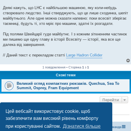
Деякі кажуть, що LHC є найбільшою машиною, яку коли-небудь
створювало людство. Інші стверджують, що це лише сходинка, шепіт
майбутнього. Але одне можна сказати напевно: поки всесвіт зберігає
таємниці, будуть ті, хто мріє про машини, здатні їх розгадати.
Під полями Швейцарії гуде майбутнє. І з кожним зіткненням частинок
ми пишемо ще одну главу в історії Всесвіту — історії, яка все ще
далека від завершення.
// Даний текст є перекладом статті
Large Hadron Collider
1 повідомлення • Сторінка
1
з
1
Схожі теми
Великий огляд компактних рюкзаків. Quechua, Sea To
Summit, Osprey, Fram Equipment
Перейти
Цей вебсайт використовує cookie, щоб
ХТО ЗАРАЗ ОНЛАЙН
забезпечити вам високий рівень комфорту
Зараз переглядають цей форум:
ClaudeBot [бот ШІ]
і 2 гостей
при користуванні сайтом.
Дізнатися більше
Магазин спорядження
Туристичний форум «Рюкзак»
Команда