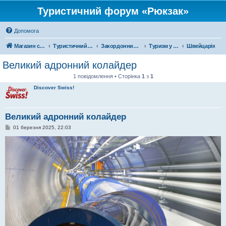
Туристичний форум «Рюкзак»
Допомога
Магазин спорядження
Туристичний форум «Рюкзак»
Закордонний туризм
Туризм у Європі
Швейцарія
Великий адронний колайдер
1 повідомлення • Сторінка
1
з
1
Discover Swiss!
Великий адронний колайдер
П
01 березня 2025, 22:03
о
в
і
д
о
м
л
е
н
н
я