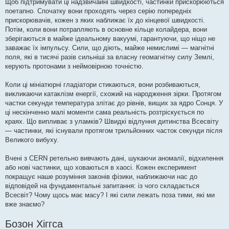
Щоб підтримувати ці надзвичайні швидкості, частинки прискорюються
поетапно. Спочатку вони проходять через серію попередніх
прискорювачів, кожен з яких наближає їх до кінцевої швидкості.
Потім, коли вони потрапляють в основне кільце колайдера, вони
зберігаються в майже ідеальному вакуумі, гарантуючи, що ніщо не
заважає їх імпульсу. Сили, що діють, майже немислимі — магнітні
поля, які в тисячі разів сильніші за власну геомагнітну силу Землі,
керують протонами з неймовірною точністю.
Коли ці мініатюрні гладіатори стикаються, вони розбиваються,
викликаючи катаклізм енергії, схожий на народження зірки. Протягом
частки секунди температура злітає до рівнів, вищих за ядро ​​Сонця. У
ці нескінченно малі моменти сама реальність розтріскується по
краях. Що випливає з уламків? Швидкі відлуння дитинства Всесвіту
— частинки, які існували протягом трильйонних часток секунди після
Великого вибуху.
Вчені з CERN ретельно вивчають дані, шукаючи аномалії, відхилення
або нові частинки, що ховаються в хаосі. Кожен експеримент
покращує наше розуміння законів фізики, наближаючи нас до
відповідей на фундаментальні запитання: із чого складається
Всесвіт? Чому щось має масу? І які сили лежать поза тими, які ми
вже знаємо?
Бозон Хіггса