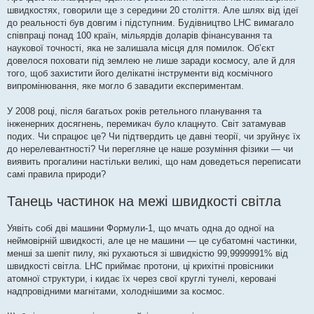
швидкостях, говорили ще з середини 20 століття. Але шлях від ідеї
до реальності був довгим і підступним. Будівництво LHC вимагало
співпраці понад 100 країн, мільярдів доларів фінансування та
наукової точності, яка не залишала місця для помилок. Об’єкт
довелося поховати під землею не лише заради космосу, але й для
того, щоб захистити його делікатні інструменти від космічного
випромінювання, яке могло б завадити експериментам.
У 2008 році, після багатьох років ретельного планування та
інженерних досягнень, перемикач було клацнуто. Світ затамував
подих. Чи спрацює це? Чи підтвердить це давні теорії, чи зруйнує їх
до нерелевантності? Чи перегляне це наше розуміння фізики — чи
виявить прогалини настільки великі, що нам доведеться переписати
самі правила природи?
Танець частинок на межі швидкості світла
Уявіть собі дві машини Формули-1, що мчать одна до одної на
неймовірній швидкості, але це не машини — це субатомні частинки,
менші за шепіт пилу, які рухаються зі швидкістю 99,9999991% від
швидкості світла. LHC приймає протони, ці крихітні провісники
атомної структури, і кидає їх через свої круглі тунелі, керовані
надпровідними магнітами, холоднішими за космос.