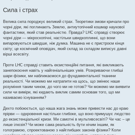
Сила і страх
Велика сила породжує великий страх. Теоретики змови кричали про
чорні діри, які поглинають Землю, антиутопічний кошмар наукової
фантастики, який став реальністю. Правда? LHC справді створює
чорні діри — мікроскопічні, настільки швидкоплинні, що вони
випаровуються швидше, ніж думка. Машина не є пристроєм кінця
світу; це космічний оповідач, який склад за складом виписує давні
вірші всесвіту.
Проте LHC справді ставить екзистенційні питання, які викликають
занепокоєння навіть у найгеніальніших умів. Розкриваючи глибші
шари фізики, ми наближаємося до фундаментальної тканини
реальності. Чи можемо ми натрапити на щось, що змінює наше
розуміння таким чином, до чого ми не готові? Чи можемо ми виявити
сили чи виміри, які кидають виклик самим основам того, що ми
називаємо існуванням?
Дехто побоюється, що наша жага знань може привести нас до краю
прірви — одкровення настільки глибоке, що воно примушує людство
до екзистенціальної кризи. Ми самотні в мультивсесвіті? Чи час – це
лише ілюзія? Чи може сама реальність бути нічим іншим, як
голограмою, спроектованою з найглибших законів фізики? Коли