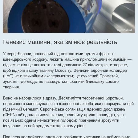
Генезис машини, яка змінює реальність
У серці Європи, похований під хвилястими лугами франко-
швейцарського кордону, лежить машина приголомшливих амбіцій —
підземне кільце вогню та сталі довжиною 27 кілометрів, створене,
щоб відкрити саму тканину Всесвіту. Великий адронний колайдер
(LHC) не є звичайним експериментом; це сучасний Прометей,
зусилля, де людство наважується схопити блискавку самого
творіння.
Воно не народилося відразу. Десятиліття теоретичної боротьби,
політичного маневрування та інженерної акробатики сформували цей
підземний бегемот. Європейська організація ядерних досліджень
(CERN) об’єднала тисячі вчених, невелику армію провидців, усіх
пов’язаних одним ненаситним голодом: прагненням зрозуміти
існування на найфундаментальнішому рівні.
Про ідею коллайдера, здатного розбивати частинки на неймовірних