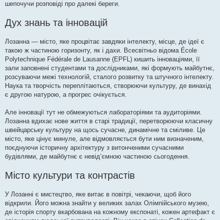
шепочучи розповіді про далекі береги.
Дух знань та інновацій
Лозанна — місто, яке процвітає завдяки інтелекту, місце, де ідеї є
такою ж частиною горизонту, як і дахи. Всесвітньо відома École
Polytechnique Fédérale de Lausanne (EPFL) кишить інноваціями, її
зали заповнені студентами та дослідниками, які формують майбутнє,
розсуваючи межі технологій, сталого розвитку та штучного інтелекту.
Наука та творчість переплітаються, створюючи культуру, де винахід
є другою натурою, а прогрес очікується.
Але інновації тут не обмежуються лабораторіями та аудиторіями.
Лозанна вдихає нове життя в старі традиції, перетворюючи класичну
швейцарську культуру на щось сучасне, динамічне та сміливе. Це
місто, яке цінує минуле, але відмовляється бути ним визначеним,
поєднуючи історичну архітектуру з витонченими сучасними
будівлями, де майбутнє є невід’ємною частиною сьогодення.
Місто культури та контрастів
У Лозанні є мистецтво, яке витає в повітрі, чекаючи, щоб його
відкрили. Його можна знайти у великих залах Олімпійського музею,
де історія спорту вкарбована на кожному експонаті, кожен артефакт є