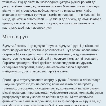
техніками. Від делікатних шоколадних цукерок ручної роботи до
дегустаційних меню, відзначених зірками Мішлена, місто пропонує
відчуття, які є водночас поблажливими та вишуканими. Кафе,
заховані в потаємних куточках і гамірних площах, — це більше, ніж
місця, де можна випити кави — це місця для збору, де обмінюються
ідеями, зав’язуються дружні стосунки, а життя сповільнюється
настільки, щоб нею насолодитися.
Місто в русі
Відчути Лозанну – це відчути її пульс, відчути її рух. Це місто, яке
постійно рухається, постійно розвивається. Тут розташована штаб-
квартира Міжнародного олімпійського комітету, де дух атлетизму
шанується не лише в історії, а й у повсякденному житті громадян.
Парками проходять бігові доріжки, велосипедисти мандрують
складними пагорбами, а води Женевського озера є ігровим
майданчиком для плавців, веслярів і моряків.
Проте, крім структурованого спорту, у рухах Лозанни є легка грація.
Люди не просто їздять на роботу; вони ковзають по пагорбах у
трамваях, спускаються сходами, які відкриваються на захоплюючі
міські краєвиди, і прогулюються узбережжям озера, коли захід сонця
розфарбовує небо у золоті та багряні відтінки. Місто сприймає
фізичність не лише як відпочинок, а й як філософію — віру в те, що
рух, будь то спорт, думки чи амбіції, є ключем до прогресу.