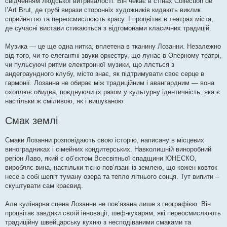
свідченням людської витривалості. Він чекає в стінах Collection de
l’Art Brut, де грубі вирази сторонніх художників кидають виклик
сприйняттю та переосмислюють красу. І процвітає в театрах міста,
де сучасні вистави стикаються з відгомонами класичних традицій.
Музика — це ще одна нитка, вплетена в тканину Лозанни. Незалежно
від того, чи то елегантні звуки оркестру, що лунає в Оперному театрі,
чи пульсуючі ритми електронної музики, що ллється з
андеграундного клубу, місто знає, як підтримувати своє серце в
гармонії. Лозанна не обирає між традиційним і авангардним — вона
охоплює обидва, поєднуючи їх разом у культурну ідентичність, яка є
настільки ж сміливою, як і вишуканою.
Смак землі
Смаки Лозанни розповідають свою історію, написану в місцевих
виноградниках і сімейних кондитерських. Навколишній виноробний
регіон Лаво, який є об’єктом Всесвітньої спадщини ЮНЕСКО,
виробляє вина, настільки тісно пов’язані із землею, що кожен ковток
несе в собі шепіт туману озера та тепло літнього сонця. Тут випити –
скуштувати сам краєвид.
Але кулінарна сцена Лозанни не пов’язана лише з географією. Він
процвітає завдяки своїй інновації, шеф-кухарям, які переосмислюють
традиційну швейцарську кухню з несподіваними смаками та