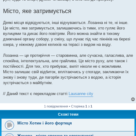
Місто, яке затримується
Деякі місця відвідуються, інші відчуваються. Лозанна ні те, ні інше.
Це місто, яке затримується, залишаючись із тими, хто гуляє його
вулицями та дихає його повітрям. Його можна знайти в тихому
дзижчанні органу собору, у сміху, що лунає під час пікніків на березі
озера, у ніжному дзвоні келихів на терасі з видом на воду.
Лозанна — це протиріччя — старовинна, але сучасна, галаслива, але
спокійна, інтелектуальна, але грайлива. Це місто руху, але також і
постійності. Для тих, хто прибуває, виліт ніколи не є можливим.
Місто залишає свій відбиток, вплітаючись у спогади, закликаючи їх
знову і знову туди, де пагорби зустрічаються з водою, а історія
зустрічається з майбутнім.
// Даний текст є перекладом статті
Lausanne city
1 повідомлення • Сторінка
1
з
1
Схожі теми
Місто Хотин і його фортеця
Женева - місто спокою та елегантності