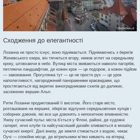
Сходження до елегантності
Лозанна не просто існує; воно піднімається. Піднімаючись з берегів
Женевського озера, він тягнеться вгору, немов атлет на середньому
кроку, штовхаючи в небо. Вулиці міста звиваються навколо пагорбів,
петляючи ландшафтом, де кожен крок — це подорож, а кожен підйом
— завоювання. Прогулянка тут — це не просто рух — це урок
наполегливості, нагороджений панорамними краєвидами, що
простягаються від вкритих виноградниками схилів до далеких,
засніжених вершин Альп.
Ритм Лозанни продиктований її висотою. Його старе місто,
розташоване на вершині, зберігає відлуння середньовічних купців і
соборних дзвонів, які все ще дзвонять з непохитною впевненістю.
Унизу сучасний пульс міста б’ється у Флоні, районі, де художні
галереї, нічні клуби та найсучасніший дизайн зливаються в мозаїку
сучасної енергії. Далі внизу, де земля стикається з водою, чекає
Оучі — спокійне місце, де вітрильники м’яко кивають на вітерці,