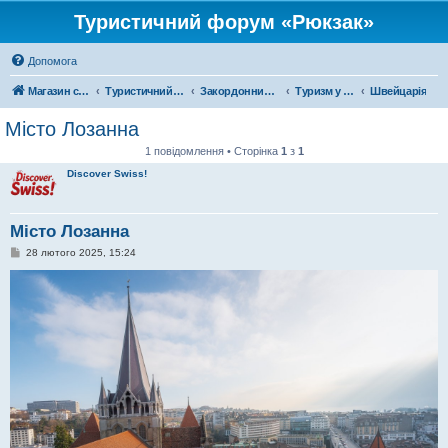
Туристичний форум «Рюкзак»
Допомога
Магазин спорядження
Туристичний форум «Рюкзак»
Закордонний туризм
Туризм у Європі
Швейцарія
Місто Лозанна
1 повідомлення • Сторінка
1
з
1
Discover Swiss!
Місто Лозанна
П
28 лютого 2025, 15:24
о
в
і
д
о
м
л
е
н
н
я