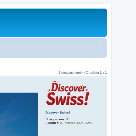
1 повідомлення • Сторінка
1
з
1
Discover Swiss!
Повідомлень:
37
З нами з:
27 лютого 2025, 22:50