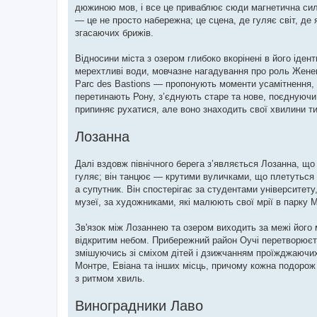
дюжиною мов, і все це приваблює сюди магнетична сила
— це не просто набережна; це сцена, де гуляє світ, де
згасаючих брижів.
Відносини міста з озером глибоко вкорінені в його іден
мерехтливі води, мовчазне нагадування про роль Жене
Parc des Bastions — пропонують моменти усамітнення, д
перетинають Рону, з’єднують старе та нове, поєднуючи
припиняє рухатися, але воно знаходить свої хвилини ти
Лозанна
Далі вздовж північного берега з’являється Лозанна, що
гуляє; він танцює — крутими вуличками, що плетуться в
а супутник. Він спостерігає за студентами університет
музеї, за художниками, які малюють свої мрії в парку 
Зв'язок між Лозаннею та озером виходить за межі його
відкритим небом. Прибережний район Оучі перетворюєть
змішуючись зі сміхом дітей і дзижчанням проїжджаючих
Монтре, Евіана та інших місць, причому кожна подорож 
з ритмом хвиль.
Виноградники Лаво