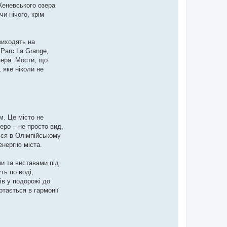
Женевського озера
и нічого, крім
 виходять на
Parc La Grange,
зера. Мости, що
 яке ніколи не
м. Це місто не
еро – не просто вид,
ься в Олімпійському
нергію міста.
и та виставами під
ть по воді,
ів у подорожі до
ртається в гармонії