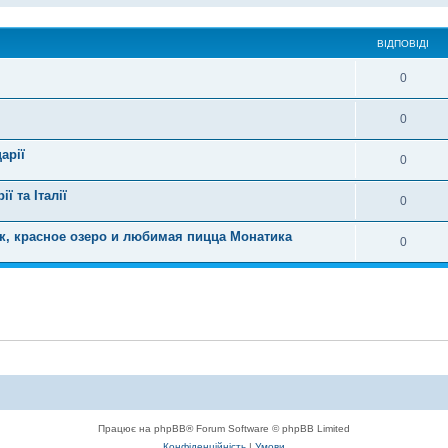
ВІДПОВІДІ
0
0
арії
0
 та Італії
0
цк, красное озеро и любимая пицца Монатика
0
Працює на phpBB® Forum Software © phpBB Limited
Конфіденційність
|
Умови