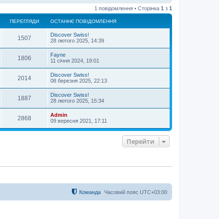
о
1 повідомлення • Сторінка
1
з
1
г
о
ПЕРЕГЛЯДИ
ОСТАННЄ ПОВІДОМЛЕННЯ
р
и
Discover Swiss!
1507
28 лютого 2025, 14:39
Fayne
1806
11 січня 2024, 19:01
Discover Swiss!
2014
08 березня 2025, 22:13
Discover Swiss!
1887
28 лютого 2025, 15:34
Admin
2868
09 вересня 2021, 17:11
Перейти
Команда
Часовий пояс
UTC+03:00