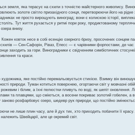
ся земля, яка терасує на схили з точністю майстерного живопису. Вин
ловлюють золоте світло призахідного сонця, перетворюючи його на рідке
радниках не просто вирощують виноград; вони є колискою історії, виплек
 століть. Тут життя рухається у ритмі пори року, продиктованому терпля
 озера внизу.
. Кожен ковток несе в собі есенцію озерного бризу, просочених сонцем паг
ж схилів — Сен-Сафорін, Ріваз, Епесс — є чарівними форпостами, де час
онце заходить за гори. Виноградники є свідченням симбіотичних стосунк
ивлення та краси.
 художника, яке постійно перемальовується стихією. Взимку він виношує,
вності природи. Туман котиться поверхнею, огортаючи світ у мовчазні обі
рожевим і білим, а їхні пелюстки пливуть по воді, як шепіт оновлення. 
илами та плавцями, що сміються, а восени покриває золотий гобелен, а 
 заново розфарбовує озеро, шедевр рук природи, що постійно змінюєтьс
юючи не лише плин часу, але й дух тих, хто приходить побачити її красу.
 належить Швейцарії, але це окремий світ.