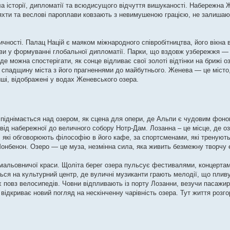
 історії, дипломатії та всюдисущого відчуття вишуканості. Набережна 
 яхти та веслові пароплави ковзають з невимушеною грацією, не залишаюч
тичності. Палац Націй є маяком міжнародного співробітництва, його вікна
ви у формуванні глобальної дипломатії. Парки, що вздовж узбережжя — 
е можна спостерігати, як сонце відливає свої золоті відтінки на брижі о
 спадщину міста з його прагненнями до майбутнього. Женева — це місто,
ші, відображені у водах Женевського озера.
 піднімається над озером, як сцена для опери, де Альпи є чудовим фоно
ід набережної до величного собору Нотр-Дам. Лозанна – це місце, де оз
у, які обговорюють філософію в його кафе, за спортсменами, які тренуют
Монбенон. Озеро — це муза, незмінна сила, яка живить безмежну творчу е
 мальовничої краси. Щоліта берег озера пульсує фестивалями, концертам
ся на культурний центр, де вуличні музиканти грають мелодії, що пливу
 повз велосипедів. Човни відпливають із порту Лозанни, везучи пасажир
відкриває новий погляд на нескінченну чарівність озера. Тут життя розго