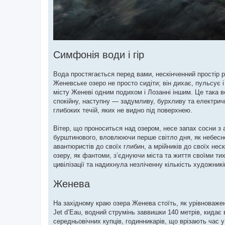
Симфонія води і гір
Вода простягається перед вами, нескінченний простір р
Женевське озеро не просто сидіти; він дихає, пульсує і
місту Женеві одним подихом і Лозанні іншим. Це така 
спокійну, наступну — задумливу, бурхливу та електрич
глибоких течій, яких не видно під поверхнею.
Вітер, що проноситься над озером, несе запах сосни з а
бурштинового, вловлюючи перше світло дня, як небесне 
авантюристів до своїх глибин, а мрійників до своїх не
озеру, як фантоми, з’єднуючи міста та життя своїми т
цивілізації та надихнула незліченну кількість художників
Женева
На західному краю озера Женева стоїть, як урівноважен
Jet d’Eau, водний струмінь заввишки 140 метрів, кидає в
середньовічних купців, годинникарів, що врізають час 