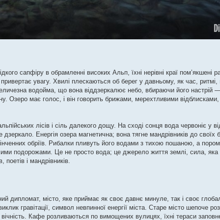
ідкого сапфіру в обрамленні високих Альп, їхні нерівні краї пом’якшені 
 привертає увагу. Хвилі плескаються об берег у давньому, як час, ритмі
величезна водойма, що вона віддзеркалює небо, вбираючи його настрій 
ну. Озеро має голос, і він говорить брижами, мерехтливими відблисками
льпійських лісів і сіль далекого дощу. На сході сонця вода червоніє у ві
дзеркало. Енергія озера магнетична; вона тягне мандрівників до своїх б
скінченних обріїв. Рибалки пливуть його водами з тихою пошаною, а поро
ихими подорожами. Це не просто вода; це джерело життя землі, сила, як
, поетів і мандрівників.
ий дипломат, місто, яке приймає як своє давнє минуле, так і своє глоба
иклик гравітації, символ невпинної енергії міста. Старе місто шепоче роз
у вічність. Кафе розливаються по вимощених вулицях, їхні тераси запов