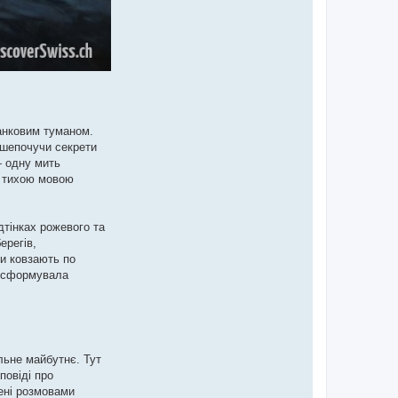
ранковим туманом.
, шепочучи секрети
— одну мить
, тихою мовою
дтінках рожевого та
ерегів,
ми ковзають по
а сформувала
льне майбутнє. Тут
повіді про
нені розмовами