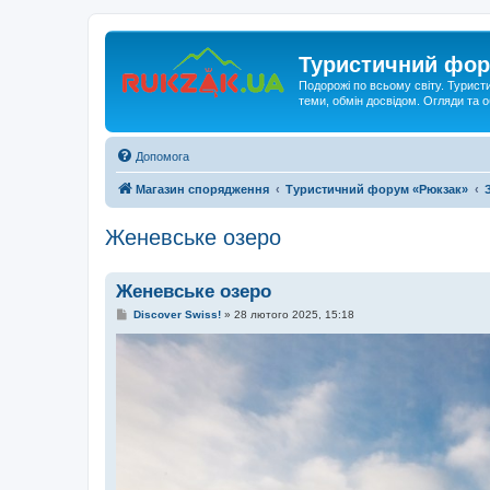
Туристичний фор
Подорожі по всьому світу. Турист
теми, обмін досвідом. Огляди та
Допомога
Магазин спорядження
Туристичний форум «Рюкзак»
Женевське озеро
Женевське озеро
П
Discover Swiss!
»
28 лютого 2025, 15:18
о
в
і
д
о
м
л
е
н
н
я