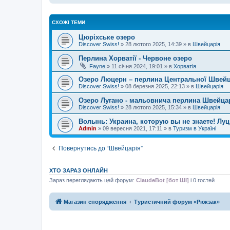
СХОЖІ ТЕМИ
Цюріхське озеро
Discover Swiss!
»
28 лютого 2025, 14:39
» в
Швейцарія
Перлина Хорватії - Червоне озеро
Fayne
»
11 січня 2024, 19:01
» в
Хорватія
Озеро Люцерн – перлина Центральної Швейц
Discover Swiss!
»
08 березня 2025, 22:13
» в
Швейцарія
Озеро Лугано - мальовнича перлина Швейцарії
Discover Swiss!
»
28 лютого 2025, 15:34
» в
Швейцарія
Волынь: Украина, которую вы не знаете! Лу
Admin
»
09 вересня 2021, 17:11
» в
Туризм в Україні
Повернутись до “Швейцарія”
ХТО ЗАРАЗ ОНЛАЙН
Зараз переглядають цей форум:
ClaudeBot [бот ШІ]
і 0 гостей
Магазин спорядження
Туристичний форум «Рюкзак»