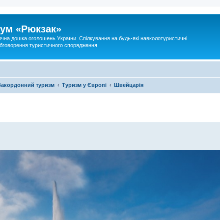
ум «Рюкзак»
ична дошка оголошень України. Спілкування на будь-які навколотуристичні
 обговорення туристичного спорядження
Закордонний туризм
Туризм у Європі
Швейцарія