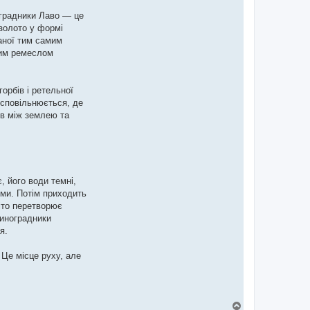
оградники Лаво — це
 золото у формі
аної тим самим
чим ремеслом
орбів і ретельної
 сповільнюється, де
ів між землею та
 його води темні,
йми. Потім приходить
Літо перетворює
виноградники
я.
 Це місце руху, але
Д