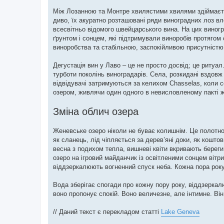
Між Лозанною та Монтре хвилястими хвилями здіймаєть
диво, їх акуратно розташовані ряди виноградних лоз в
всесвітньо відомого швейцарського вина. На цих виног
ґрунтом і сонцем, які підтримували виноробів протягом
виноробства та стабільною, заспокійливою присутністю
Дегустація вин у Лаво – це не просто досвід; це ритуал
турботи поколінь виноградарів. Села, розкидані вздов
відвідувачі затримуються за келихом Chasselas, коли с
озером, живлячи один одного в невисловленому пакті ж
Зміна облич озера
Женевське озеро ніколи не буває колишнім. Це полотно
як сланець, лід чіпляється за дерев’яні доки, як кошто
весна з подихом тепла, вишневі квіти вкривають береги 
озеро на ігровий майданчик із освітленими сонцем вітр
віддзеркалюють вогненний спуск неба. Кожна пора року
Вода зберігає спогади про кожну пору року, віддзеркал
воно пропонує спокій. Воно величезне, але інтимне. Він
// Даний текст є перекладом статті
Lake Geneva