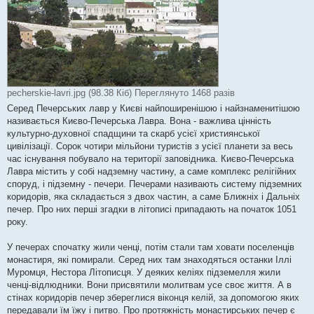
pecherskie-lavri.jpg (98.38 Кіб) Переглянуто 1468 разів
Серед Печерських лавр у Києві найпоширенішою і найзнаменитішою
називається Києво-Печерська Лавра. Вона - важлива цінність
культурно-духовної спадщини та скарб усієї християнської
цивілізації. Сорок чотири мільйони туристів з усієї планети за весь
час існування побувало на території заповідника. Києво-Печерська
Лавра містить у собі надземну частину, а саме комплекс релігійних
споруд, і підземну - печери. Печерами називають систему підземних
коридорів, яка складається з двох частин, а саме Ближніх і Дальніх
печер. Про них перші згадки в літописі припадають на початок 1051
року.
У печерах спочатку жили ченці, потім стали там ховати поселенців
монастиря, які помирали. Серед них там знаходяться останки Іллі
Муромця, Нестора Літописця. У деяких келіях підземелля жили
ченці-відлюдники. Вони присвятили молитвам усе своє життя. А в
стінах коридорів печер збереглися віконця келій, за допомогою яких
передавали їм їжу і питво. Про протяжність монастирських печер є