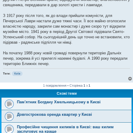
священика, передавали в дар золоті хрести і лампади.
З 1917 року після того, як до влади прийшли комуністи, для
Печерської Лаври настали дуже тяжкі часи. Її все майно оголосили
власністю народу, закрили сам монастир і дуже скоро тут відкрили
музейне місто. 1941 року в період Другої Світової підірвали Свято-
Успенський собор. На сьогоднішній день ще точно не встановили, хто
підірвав - радянське підпілля чи німці.
На початку 1988 року новій громаді повернули територію Дальніх
печер, зокрема й усі прилеглі наземні будівлі. А 1990 року передали
територію Ближніх печер.
Теги:
Київ
1 повідомлення • Сторінка
1
з
1
Схожі теми
Пам'ятник Богдану Хмельницькому в Києві
Довгострокова оренда квартир у Києві
Професійне чищення килимів в Києві: ваш килим
заслуговує на краще