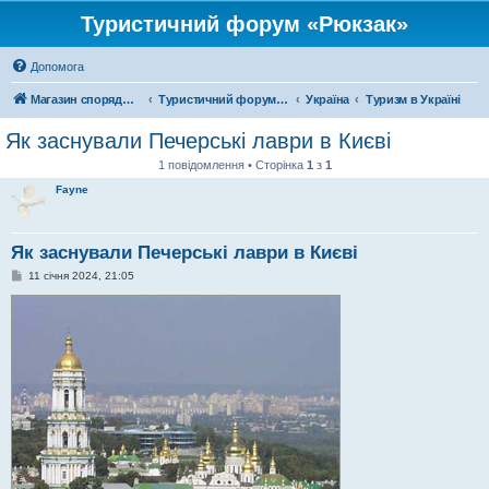
Туристичний форум «Рюкзак»
Допомога
Магазин спорядження
Туристичний форум «Рюкзак»
Україна
Туризм в Україні
Як заснували Печерські лаври в Києві
1 повідомлення • Сторінка
1
з
1
Fayne
Як заснували Печерські лаври в Києві
П
11 січня 2024, 21:05
о
в
і
д
о
м
л
е
н
н
я