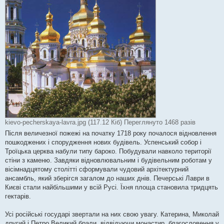
kievo-pecherskaya-lavra.jpg (117.12 Кіб) Переглянуто 1468 разів
Після величезної пожежі на початку 1718 року почалося відновлення
пошкоджених і спорудження нових будівель. Успенський собор і
Троїцька церква набули типу бароко. Побудували навколо території
стіни з каменю. Завдяки відновлювальним і будівельним роботам у
вісімнадцятому столітті сформували чудовий архітектурний
ансамбль, який зберігся загалом до наших днів. Печерські Лаври в
Києві стали найбільшими у всій Русі. Їхня площа становила тридцять
гектарів.
Усі російські государі звертали на них свою увагу. Катерина, Миколай
другий і Петро Великий брали, відвідуючи монастир, благословення у