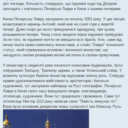
цілі легенди. Більшість стверджує, що підземні ходи під Дніпром
проходять і пов'язують Печерські Лаври в Києві з іншими печерами.
Києво-Печерську Лавру заснували на початку 1051 року. У цих місцях
влаштувався чернець Антоній, який жив на схилі гори у виритій
печері. Дуже скоро до нього приєдналися однодумці, при цьому
розширюючи печери. Ченці стали зводити перші надземні прибудови
після того, як підземне житло не вміщало всіх братів. Але, саме від
печер пішла назва комплексу монастирів, а слово "Лавра" позначало
статус, який отримували впливові і величезні монастирі, що
нагадують своїми розмірами великі містечка зі своїми провулками.
У монастирі в сімдесяті роки почалося інтенсивне будівництво, було
побудовано Троїцьку, Трапезну церкви, а також Успенський собор. У
розвитку культури України монастир відігравав значну роль. Споруда
храмів удосконалювала майстерність архітекторів і багатьох
художників, тут заснували найпершу на Русі топографію. Печерські
Лаври в Києві свого часу вміщували лікарів, книговидавців,
літописців, художників. Вони тут працювали і проживали. Саме тут
літописець Нестор 1113 року написав свою "Повість минулих літ".
Вона була основним джерелом знань сучасності про Київську Русь.