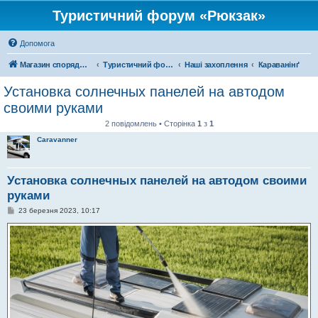
Туристичний форум «Рюкзак»
Допомога
Магазин спорядження
Туристичний форум «Рюкзак»
Наші захоплення
Караванінґ
Установка солнечных панелей на автодом
своими руками
2 повідомлень • Сторінка
1
з
1
Caravanner
Установка солнечных панелей на автодом своими
руками
П
23 березня 2023, 10:17
о
в
і
д
о
м
л
е
н
н
я