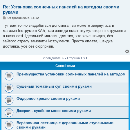
Re: Установка солнечных панелей на автодом своими
руками
П
09 травня 2025, 14:12
о
в
Тут вам точно знадобиться допомога,і ви можете звернутись в
і
магазин ІнструментХАБ, там завжди якісні акумуляторні інструменти
д
о
в наявності. Ідеальний магазин для тих, хто хоче швидко, без
м
зайвого стресу замовити інструменти. Проста оплата, швидка
л
е
доставка, усе без сюрпризів.
н
н
я
2 повідомлень • Сторінка
1
з
1
Схожі теми
Преимущества установки солнечных панелей на автодом
Cушёный томатный суп своими руками
Фидерное кресло своими руками
Джерки - кушёное мясо своими руками
Верёвочная лестница с деревянными ступеньками
своими руками