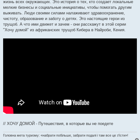
я
жизнь всех окружающих. Это история о тех, кто создает локальные
мелкие бизнесы и социальные инициативы, чтобы помогать другим
выживать. Люди своими силами налаживают здравоохранение,
чистоту, образование и заботу о детях. Это настоящие герои из
трущоб. А что ими движет и зачем - они расскажут в этой серии
"Хочу домой" из африканских трущоб Кибера в Найроби, Кения.
// ХОЧУ ДОМОЙ - Путешествия, в которые вы не поедете
Головна мета туризму: «набрати побільше, забрати подалі і там все це з'їсти»!