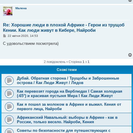
Малена
Re: Хорошие люди в плохой Африке - Герои из трущоб
Кении. Как люди живут в Кибере, Найроби
П
22 квітня 2020, 14:53
о
в
С удовольствием посмотрела)
і
д
о
м
л
2 повідомлень • Сторінка
1
з
1
е
н
Схожі теми
н
я
Дубай. Обратная сторона / Трущобы и Заброшенные
острова / Как Люди Живут / Лядов
Как перевозят города на Верблюдах l Самая холодная
(-65°) и красивая пустыня Мира l Как Люди Живут
Как я пошел за молоком в Африке и выжил. Кения от
первого лица, Найроби
Африканский Навальный: выборы в Африке - как в
России, только весело. Найроби, Кения
Советы по безопасности для путешествующих с