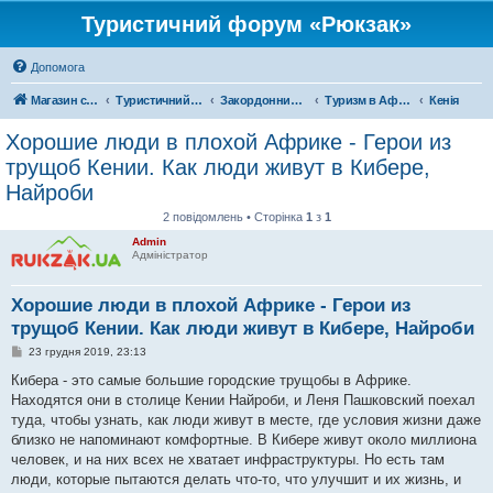
Туристичний форум «Рюкзак»
Допомога
Магазин спорядження
Туристичний форум «Рюкзак»
Закордонний туризм
Туризм в Африці
Кенія
Хорошие люди в плохой Африке - Герои из
трущоб Кении. Как люди живут в Кибере,
Найроби
2 повідомлень • Сторінка
1
з
1
Admin
Адміністратор
Хорошие люди в плохой Африке - Герои из
трущоб Кении. Как люди живут в Кибере, Найроби
П
23 грудня 2019, 23:13
о
в
Кибера - это самые большие городские трущобы в Африке.
і
Находятся они в столице Кении Найроби, и Леня Пашковский поехал
д
о
туда, чтобы узнать, как люди живут в месте, где условия жизни даже
м
близко не напоминают комфортные. В Кибере живут около миллиона
л
е
человек, и на них всех не хватает инфраструктуры. Но есть там
н
люди, которые пытаются делать что-то, что улучшит и их жизнь, и
н