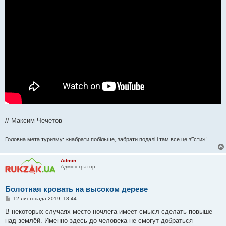
// Максим Чечетов
Головна мета туризму: «набрати побільше, забрати подалі і там все це з'їсти»!
Admin
Адміністратор
Болотная кровать на высоком дереве
П
12 листопада 2019, 18:44
о
в
В некоторых случаях место ночлега имеет смысл сделать повыше
і
над землёй. Именно здесь до человека не смогут добраться
д