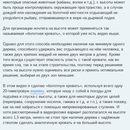
о
некоторые опасные животные (кабаны, волки и т.д.), с высоты может
м
быть проще контролировать окружающее пространство, а в случае
л
е
дождей или нахождения на болотной местности отдыхающий не
н
уподобится рыбаку, отправившемуся в море на дырявой лодке.
н
я
Для организации ночлега на высоте может применяться так
называемая «болотная кровать», о которой уже есть видео выше.
Однако для этого способа необходимо наличие как минимум одного
дерева, способного удержать вес отдыхающего на нём человека, а
также двух крепких жердей не менее двух метров в длину. Кроме
того всегда существует опасность упасть с такой кровати, как во
время сна, так и на этапе строительства, поэтому перед решением
спать на высоте нужно оценивать все риски и принять оптимальное
решение, выбирая из двух зол меньшее.
В этом видео я сделаю «болотную кровать», используя всего одну
20-тиметровую
веревку
, которую ношу с собой в походы для
подъёма и спуска с высоты, а также для некоторых других целей
(переправа, сооружение носилок, гамака и т.д. и т.п.), а также покажу,
как на неё забраться с помощью импровизированных ступенек. И
хотя рассмотренный в видеоролике вариант располагался на высоте
всего 1,5 метра, ничего не стоит при наличии дерева с надёжным
стволом сделать аналогичную кровать и на большей высоте.