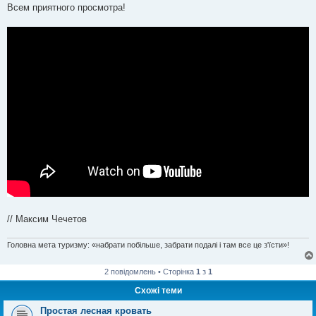
Всем приятного просмотра!
// Максим Чечетов
Головна мета туризму: «набрати побільше, забрати подалі і там все це з'їсти»!
2 повідомлень • Сторінка
1
з
1
Схожі теми
Простая лесная кровать