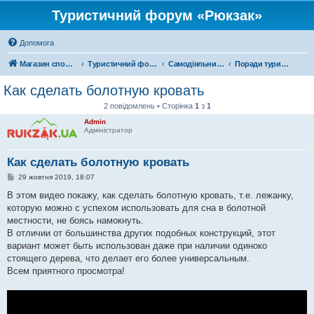
Туристичний форум «Рюкзак»
Допомога
Магазин спорядження
Туристичний форум «Рюкзак»
Самодіяльний туризм
Поради туристам
Как сделать болотную кровать
2 повідомлень • Сторінка
1
з
1
Admin
Адміністратор
Как сделать болотную кровать
П
29 жовтня 2019, 18:07
о
в
В этом видео покажу, как сделать болотную кровать, т.е. лежанку,
і
которую можно с успехом использовать для сна в болотной
д
о
местности, не боясь намокнуть.
м
В отличии от большинства других подобных конструкций, этот
л
е
вариант может быть использован даже при наличии одиноко
н
стоящего дерева, что делает его более универсальным.
н
я
Всем приятного просмотра!