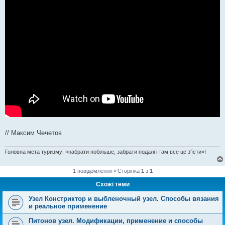
// Максим Чечетов
Головна мета туризму: «набрати побільше, забрати подалі і там все це з'їсти»!
1 повідомлення • Сторінка
1
з
1
Схожі теми
Узел Констриктор и выбленочный узел. Способы вязания
и реальное применение
Питонов узел. Модификации, применение и способы