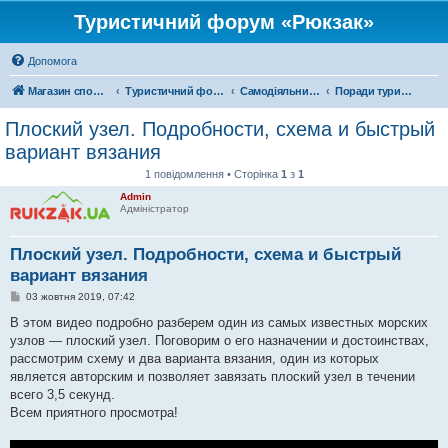
Туристичний форум «Рюкзак»
Допомога
Магазин спорядження
Туристичний форум «Рюкзак»
Самодіяльний туризм
Поради туристам
Плоский узел. Подробности, схема и быстрый
вариант вязания
1 повідомлення • Сторінка
1
з
1
Admin
Адміністратор
Плоский узел. Подробности, схема и быстрый
вариант вязания
П
03 жовтня 2019, 07:42
о
в
В этом видео подробно разберем один из самых известных морских
і
узлов — плоский узел. Поговорим о его назначении и достоинствах,
д
о
рассмотрим схему и два варианта вязания, один из которых
м
является авторским и позволяет завязать плоский узел в течении
л
е
всего 3,5 секунд.
н
Всем приятного просмотра!
н
я